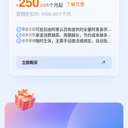
250
了解优惠
¥
.
00
/1个月
起
官网折扣价
:
¥500.00/1个月
可抵扣由阿里云百炼提供的全量阿里直供模型，一次购买即可跨阿里直供模型通享
覆盖全面
承诺消费越高、周期越长，节约成本越多，直省250元。
成本优势
随时生效，无需手动激活或绑定，自动抵扣。
使用便捷
立即购买