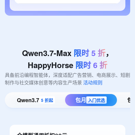
Qwen3.7-Max
限时
5
折
，
HappyHorse
限时
6
折
具备前沿编程智能体，深度适配广告营销、电商展示、短剧
制作与社交媒体创意等内容生产场景 
活动规则
Qwen3.7
包月
包
5 折起
入门优选