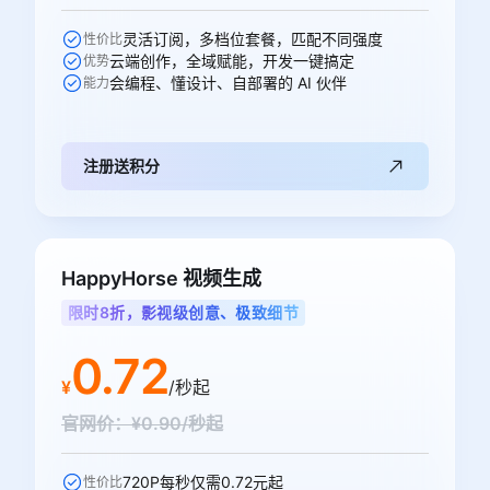
灵活订阅，多档位套餐，匹配不同强度
性价比
云端创作，全域赋能，开发一键搞定
优势
会编程、懂设计、自部署的 AI 伙伴
能力
注册送积分
HappyHorse 视频生成
限时8折，影视级创意、极致细节
0.72
¥
/秒起
官网价：¥0.90/秒起
720P每秒仅需0.72元起
性价比