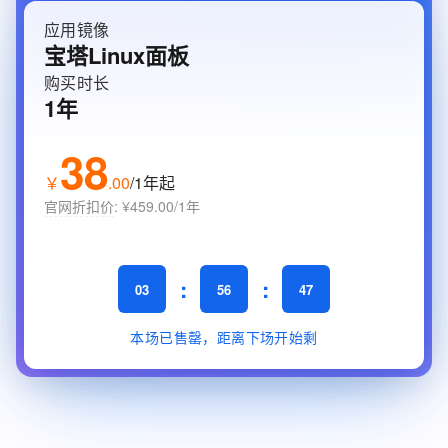
应用镜像
宝塔Linux面板
购买时长
1年
38
￥
.
00
/
1年起
官网折扣价
:
¥459.00/1年
:
:
03
56
45
本场已售罄，距离下场开始剩