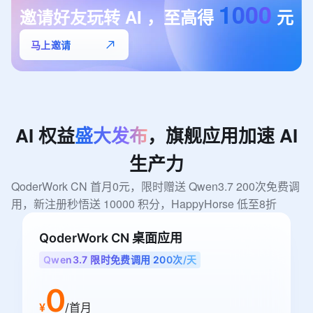
1000
邀请好友玩转
AI
，至高得
元
马上邀请
AI
权益
盛大发布
，旗舰应用加速
AI
生产力
QoderWork CN 首月0元，限时赠送 Qwen3.7 200次免费调
用，新注册秒悟送 10000 积分，HappyHorse 低至8折
QoderWork CN 桌面应用
Qwen3.7 限时免费调用 200次/天
0
¥
/首月