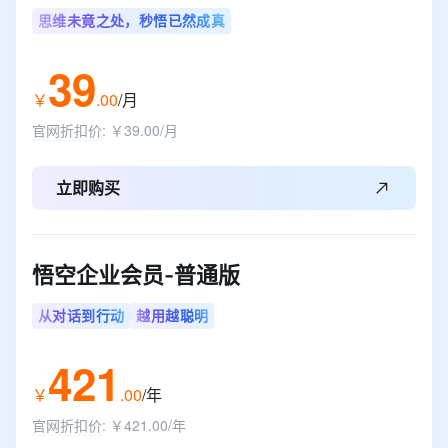
思维未竟之处，秒悟已然成真
39
￥
.
00
/月
官网折扣价
:
￥39.00/月
立即购买
悟空企业会员-普通版
从对话到行动
越用越聪明
421
￥
.
00
/年
官网折扣价
:
￥421.00/年