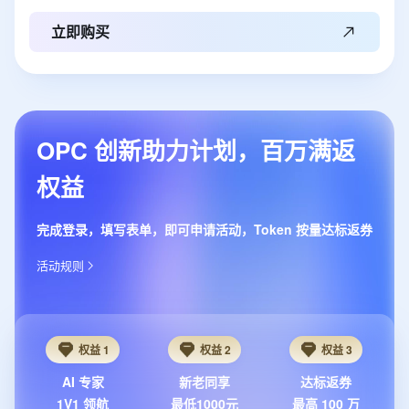
立即购买
OPC 创新助力计划，百万满返
权益
完成登录，填写表单，即可申请活动，Token 按量达标返券
活动规则
权益 1
权益 2
权益 3
AI 专家
新老同享
达标返券
1V1 领航
最低1000元
最高 100 万