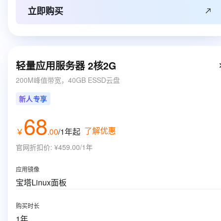
立即购买
轻量应用服务器 2核2G
200M峰值带宽，40GB ESSD云盘
新人专享
68
了解优惠
￥
.
00
/1年
起
官网折扣价
:
¥459.00/1年
应用镜像
宝塔Linux面板
购买时长
1年