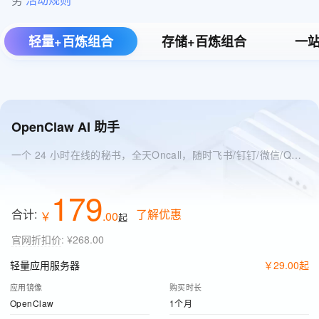
轻量+百炼组合
存储+百炼组合
一站
OpenClaw AI 助手
一个 24 小时在线的秘书，全天Oncall，随时飞书/钉钉/微信/QQ 找它
179
合计:
了解优惠
￥
.
00
起
官网折扣价
:
¥268.00
轻量应用服务器
￥
29
.
00
起
应用镜像
购买时长
OpenClaw
1个月