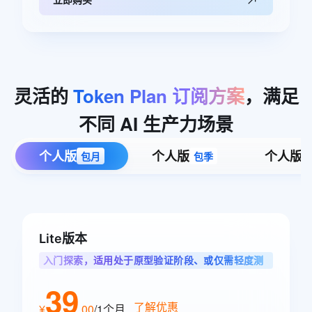
灵活的
Token
Plan
订阅方案
，满足
不同
AI
生产力场景
个人版
个人版
个人版
包月
包季
Lite版本
入门探索，适用处于原型验证阶段、或仅需轻度测
试单任务的智能体用户
39
了解优惠
¥
.
00
/1个月