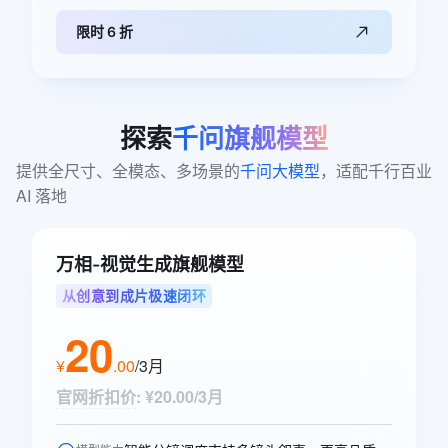
限时 6 折
探索
千问旗舰模型
提供全尺寸、全模态、多场景的
千问大模型
，适配千行百业 
AI 落地
万相-视觉生成旗舰模型
从创意到成片极速闭环
20
¥
.
00
/3月
官网折扣价
:
¥20.00/3月