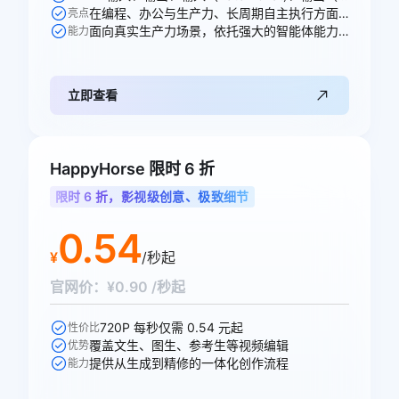
在编程、办公与生产力、长周期自主执行方面均能出色胜任各项任务
亮点
面向真实生产力场景，依托强大的智能体能力，全面重塑专业工作流
能力
立即查看
HappyHorse 限时 6 折
限时 6 折，影视级创意、极致细节
0.54
¥
/秒起
官网价：¥0.90 /秒起
720P 每秒仅需 0.54 元起
性价比
覆盖文生、图生、参考生等视频编辑
优势
提供从生成到精修的一体化创作流程
能力