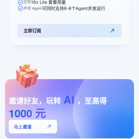
16x Lite 套餐用量
优势
可同时支持6-8个Agent并发运行
并发 Agent
立即订阅
AI
邀请好友，玩转
，至高得
1000
元
马上邀请