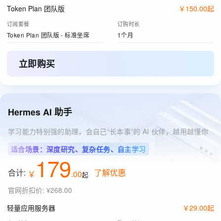
Token Plan 团队版
￥
150
.
00
起
订阅套餐
订购时长
Token Plan 团队版 - 标准坐席
1个月
立即购买
Hermes AI 助手
学习能力特别强的助理，会自己“长本事”的 AI 伙伴，越用越懂你
适合场景：深度研究、复杂任务、自主学习
179
合计:
了解优惠
￥
.
00
起
官网折扣价
:
¥268.00
轻量应用服务器
￥
29
.
00
起