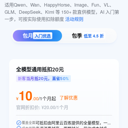
适用Qwen、Wan、HappyHorse、Image、Fun、VL、
GLM、DeepSeek、Kimi 等 150+ 款直供模型，AI 入门第
一步，可按实际使用扣除额度 
活动规则
包月
包季
入门优选
低至 4.5 折
全模型通用抵扣20元
新客当月抵20元，直省50%
10
了解优惠
¥
.
00
/1个月
起
官网折扣价
:
¥20.00/1个月
可抵扣由阿里云百炼提供的全量模型，一次购买即可跨模型通享。
覆盖全面