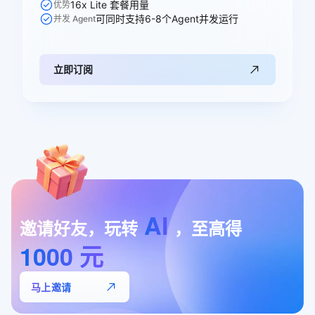
16x Lite 套餐用量
优势
可同时支持6-8个Agent并发运行
并发 Agent
立即订阅
AI
邀请好友，玩转
，至高得
1000
元
马上邀请