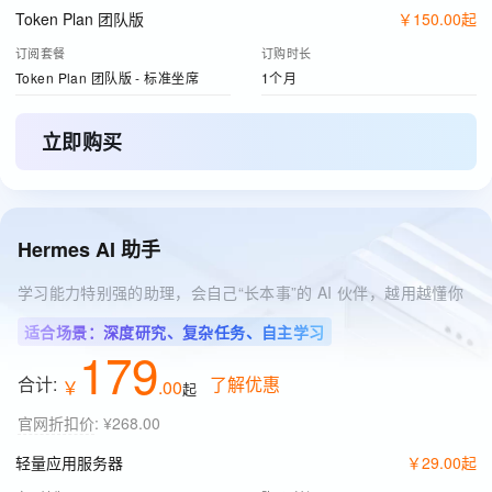
Token Plan 团队版
￥
150
.
00
起
订阅套餐
订购时长
Token Plan 团队版 - 标准坐席
1个月
立即购买
Hermes AI 助手
学习能力特别强的助理，会自己“长本事”的 AI 伙伴，越用越懂你
适合场景：深度研究、复杂任务、自主学习
179
合计:
了解优惠
￥
.
00
起
官网折扣价
:
¥268.00
轻量应用服务器
￥
29
.
00
起