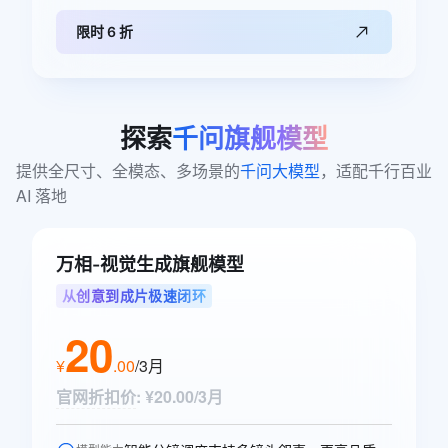
限时 6 折
探索
千问旗舰模型
提供全尺寸、全模态、多场景的
千问大模型
，适配千行百业 
AI 落地
万相-视觉生成旗舰模型
从创意到成片极速闭环
20
¥
.
00
/3月
官网折扣价
:
¥20.00/3月