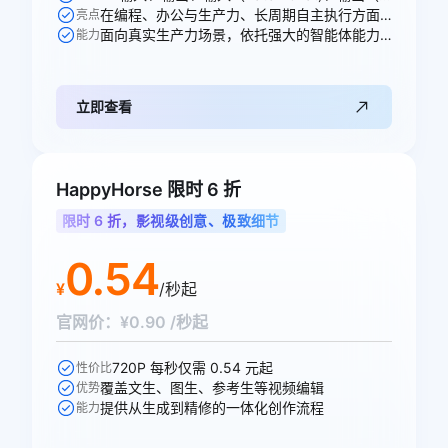
在编程、办公与生产力、长周期自主执行方面均能出色胜任各项任务
亮点
面向真实生产力场景，依托强大的智能体能力，全面重塑专业工作流
能力
立即查看
HappyHorse 限时 6 折
限时 6 折，影视级创意、极致细节
0.54
¥
/秒起
官网价：¥0.90 /秒起
720P 每秒仅需 0.54 元起
性价比
覆盖文生、图生、参考生等视频编辑
优势
提供从生成到精修的一体化创作流程
能力