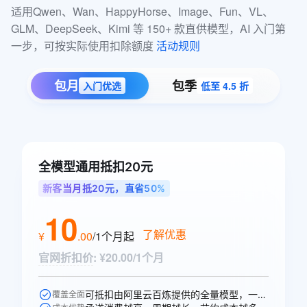
适用Qwen、Wan、HappyHorse、Image、Fun、VL、
GLM、DeepSeek、Kimi 等 150+ 款直供模型，AI 入门第
一步，可按实际使用扣除额度 
活动规则
包月
包季
入门优选
低至 4.5 折
全模型通用抵扣20元
新客当月抵20元，直省50%
10
了解优惠
¥
.
00
/1个月
起
官网折扣价
:
¥20.00/1个月
可抵扣由阿里云百炼提供的全量模型，一次购买即可跨模型通享。
覆盖全面