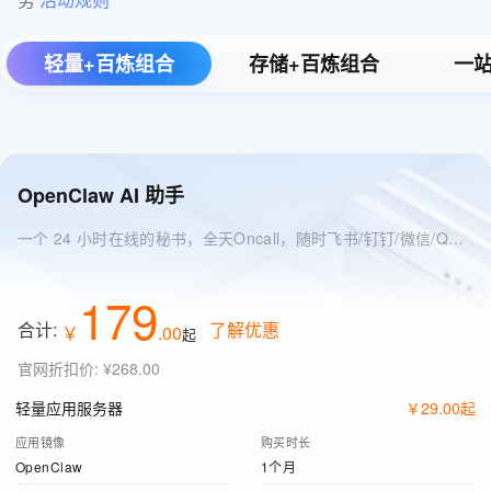
轻量+百炼组合
存储+百炼组合
一站
OpenClaw AI 助手
一个 24 小时在线的秘书，全天Oncall，随时飞书/钉钉/微信/QQ 找它
179
合计:
了解优惠
￥
.
00
起
官网折扣价
:
¥268.00
轻量应用服务器
￥
29
.
00
起
应用镜像
购买时长
OpenClaw
1个月