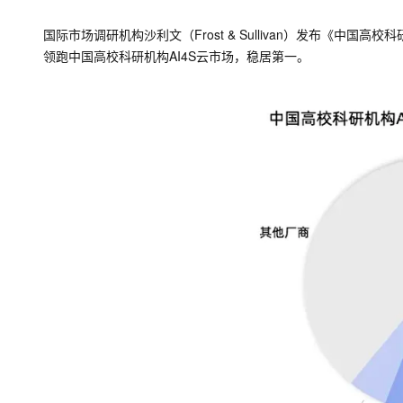
视觉 Coding、空间感
大数据开发治理平台 Data
AI 产品 免费试用
网络
安全
云开发大赛
Tableau 订阅
国际市场调研机构沙利文（Frost & Sullivan）发布《中国
Data Agent 驱动的一站式
1亿+ 大模型 tokens 和 
可观测
入门学习赛
领跑中国高校科研机构AI4S云市场，稳居第一。
中间件
AI空中课堂在线直播课
云防火墙
140+云产品 免费试用
大模型服务
上云与迁云
云原生的云上边界网络安全
产品新客免费试用，最长1
数据库
生态解决方案
千问AI平台-Token Plan
企业出海
大模型ACA认证体验
大数据计算
个人版上线、团队版降价；千
助力企业全员 AI 认知与能
行业生态解决方案
政企业务
媒体服务
千问AI平台-模型体验
开发者生态解决方案
在线体验全尺寸、多种模态
企业服务与云通信
AI 开发和 AI 应用解决
Happy 系列大模型
域名与网站
新一代 AI 视频生成模型
终端用户计算
Serverless
大模型解决方案
开发工具
快速部署 Dify，高效搭建 
依托云原生高可用架构,实现
迁移与运维管理