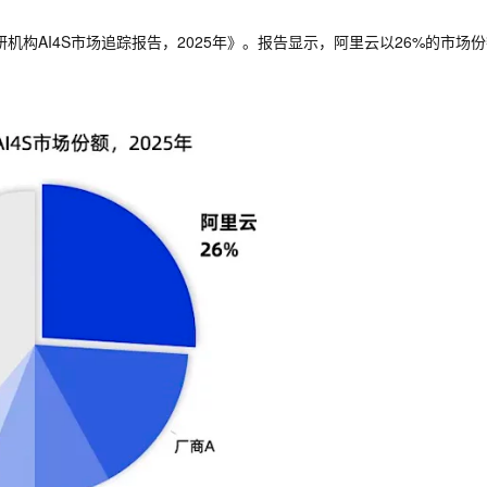
服务生态伙伴
知、多模态思考等全面升级
1M上下文，专为长程任务能力而生
文戏情感细腻
云工开物
企业应用
Works
Night Plan 支持 Qwen 3.8-Max
云原生大数据计算服务 MaxCompute
AI 办公
容器服务 Kub
NEW
Red Hat
高校科研机构AI4S市场追踪报告，2025年》。报告显示，阿里云以26%的市场
 Data+AI 开发治理平台
30+ 款产品免费体验
夜间 5 折，Qwen/Meoo/TokenPlan 客户专享
面向分析的企业级SaaS模式云数据仓库
AI智能应用
提供一站式管
科研合作
ERP
堂（旗舰版）
SUSE
智能客服
AI 应用构建
大模型原生
CRM
防护产品
2个月
自动承接线索
建站小程序
Qoder
大模型服务平台百炼-应用模版
OA 办公系统
HOT
NEW
面向真实软件
问3.8-Max首发发尝鲜
丰富多元化的应用模版和解决方案
力提升
财税管理
模板建站
万有无界
大模型服务平台百炼-智能体
400电话
定制建站
企业级人与Ag
的模型效果
灵活可视化地构建企业级 Agent
方案
广告营销
模板小程序
秒悟
人工智能平台 PAI
定制小程序
云端极速 AI 
，深度适配广告营销等场景
AI Native 的算法工程平台，一站式完成建模、训练、推理服务
APP 开发
建站系统
AI 应用
10分钟微调：让0.6B模型媲美235B模
多模态数据信
型
Dify私有化部署
从文本、图片
用1%尺寸在特定领域达到大模型90%以上效果