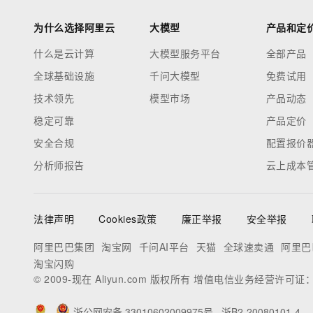
为什么选择阿里云
大模型
产品和定
什么是云计算
大模型服务平台
全部产品
全球基础设施
千问大模型
免费试用
技术领先
模型市场
产品动态
稳定可靠
产品定价
安全合规
配置报价
分析师报告
云上成本
法律声明
Cookies政策
廉正举报
安全举报
阿里巴巴集团
淘宝网
千问AI平台
天猫
全球速卖通
阿里巴
淘宝闪购
© 2009-现在 Aliyun.com 版权所有 增值电信业务经营许可证
浙公网安备 33010602009975号
浙B2-20080101-4