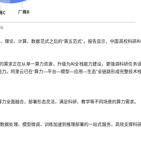
一个 AI 助手
超强辅助，Bol
即刻拥有 DeepSeek-R1 满血版
户提供 AI 客服
通过自然语言
多种方案随心选，轻松解锁专属 DeepSeek
称作实验、理论、计算、数据范式之后的“第五范式”。报告显示，中国高校科研AI
S的需求正在从单一算力资源，升级为AI全栈能力建设，更强调科研任务
力。阿里云已在“算力—平台—模型—应用—生态”全链路形成完整技术
算力全面融合，部署形态灵活，满足科研、教学等不同场景的算力需求。
从数据处理、模型微调、训练加速到推理部署的一站式服务，高效支撑科