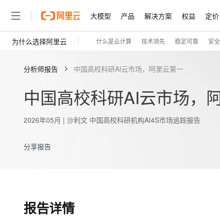
大模型
产品
解决方案
权益
定价
为什么选择阿里云
什么是云计算
技术领先
稳定可靠
安全
大模型
产品
解决方案
权益
定价
云市场
伙伴
服务
了解阿里云
精选产品
精选解决方案
普惠上云
产品定价
精选商城
成为销售伙伴
售前咨询
为什么选择阿里云
千问AI平台
分析师报告
中国高校科研AI云市场，阿里云第一
了解云产品的定价详情
大模型服务平台百炼
千问办公，解锁你的工作
普惠上云 官方力荐
分销伙伴
在线服务
千问官方 MaaS 平台
网站建设
什么是云计算
大
大模型服务与应用平台
企业级Agent产品，直接
云服务器38元/年起，超
中国高校科研AI云市场，
咨询伙伴
多端小程序
技术领先
云上成本管理
售后服务
轻量应用服务器
Agency Agents：拥
官方推荐返现计划
大模型
精选产品
精选解决方案
Salesforce 国际版订阅
稳定可靠
管理和优化成本
快速构建应用程序和网站，
多领域专家智能体,一键组建 
推荐新用户得奖励，单订单
2026年05月
|
沙利文 中国高校科研机构AI4S市场追踪报告
销售伙伴合作计划
自助服务
友盟天域
安全合规
人工智能与机器学习
AI
文本生成
云数据库 RDS
HappyHorse 打造一
云工开物
无影生态合作计划
在线服务
分享报告
观测云
分析师报告
全托管，含MySQL、Postgr
可视化编排打通从文字构思
高校专属算力普惠，学生认
计算
互联网应用开发
Qwen3.8-Max
HOT
Salesforce On Alibaba C
工单服务
智能体时代全能旗舰模型
Tuya 物联网平台阿里云
研究报告与白皮书
人工智能平台 PAI
快速拥有专属 OpenClaw
大模
Consulting Partner 合
大数据
容器
免费试用
短信专区
一站式AI开发、训练和推
让AI从“聊天伙伴”进化为能
蓝凌 OA
Qwen3.7-Plus
AI 大模型销售与服务生
现代化应用
存储
天池大赛
能看、能想、能动手的多模
云解析DNS
解决方案免费试用 新老
电子合同
报告详情
覆盖公网/内网、递归/权威
最高领取价值200元试用
安全
网络与CDN
AI 算法大赛
Qwen3-VL-Plus
畅捷通