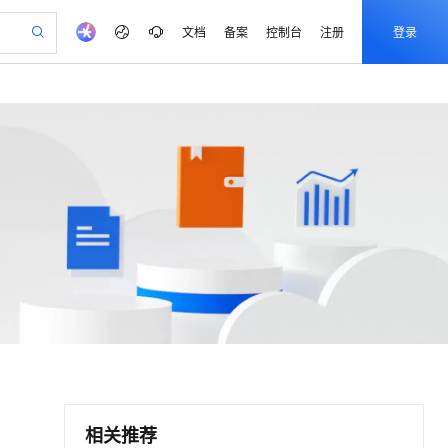
文档
备案
控制台
注册
登录
验
作计划
器
AI 活动
专业服务
服务伙伴合作计划
开发者社区
加入我们
产品动态
服务平台百炼
阿里云 OPC 创新助力计划
购清单，支持单品或批量购买
io：打造专属 AI 语音助手
S产品伙伴计划（繁花）
峰会
CS
造的大模型服务与应用开发平台
一句话生成原生可编辑精美 PPT 文稿
AI 生产力先锋
Al MaaS 服务伙伴赋能合作
域名
博文
Careers
至高可申请百万元
Qwen3.8-Max 模型上线
-3.0-Realtime 端到端实时语音角色扮演
开启高性价比 AI 编程新体验
弹性可伸缩的云计算服务
输入一句话想法, 轻松生成专业的 PPT
先锋实践拓展 AI 生产力的边界
Token 补贴，五大权
计划
海大会
伙伴信用分合作计划
商标
问答
社会招聘
益加速 OPC 成功
eek-V4-Pro
SS
一键部署幻兽帕鲁游戏服务器
飞天发布时刻
HOT
Open Search 向量检索版支
划
备案
电子书
校园招聘
pSeek-V4-Pro
视频创作，一键激活电商全链路生产力
、高性价比、高性能的云存储服务
一键购买专属联机服务器，轻松开启游戏
所见，即是所愿
持视频检索 Pipeline 功能
更多支持
划
公司注册
镜像站
视频生成
语音识别与合成
专属 QwenPaw
漫剧工坊：一站式动画创作平台
AI 实训营
HOT
应用身份服务 (IDaaS)
合作伙伴培训与认证
划
上云迁移
化为能主动干活的本地数字员工
站生成，高效打造优质广告素材
全接入的云上超级电脑
快速生产连贯的高质量长漫剧
从基础到进阶，Agent 创客手把手教你
OpenClaw 管理能力上线
e-1.1-T2V
Qwen3-TTS-Flash
lScope
我要反馈
查询合作伙伴
畅细腻的高质量视频
离线语音合成大模型，多语言方言自适应，低延迟
n Alibaba Cloud ISV 合作
代维服务
建企业门户网站
10 分钟搭建微信、支付宝小程序
MaxCompute MaxFrame 提
创新加速
ope
登录合作伙伴管理后台
我要建议
速构建移动和 PC 门户网站
站，无忧落地极速上线
易用，安全可靠，秒级触达，全球覆盖200+国家和地区。
高效部署网站，快速应用到小程序
供自动弹性内存功能
e-1.1-I2V
Cosyvoice-V3-Flash
安全
畅自然，细节丰富
高表现力语音合成大模型，语音克隆听感自然
我要投诉
PolarDB
上云场景组合购
Milvus 弹性伸缩功能新增节
伴
漫剧创作，剧本、分镜、视频高效生成
ySQL、PostgreSQL，兼容Oracle，支持集中和分布式
覆盖90%+业务场景，专享组合折扣价
点支持范围
相关推荐
2V
VPN
Fun-ASR