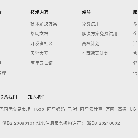
价
技术内容
权益
服
技术解决方案
免费试用
基
帮助文档
解决方案免费试用
企
开发者社区
高校计划
迁
天池大赛
推荐返现计划
官
器
阿里云认证
健
管理
信
联系我们
加入我们
巴国际交易市场
1688
阿里妈妈
飞猪
阿里云计算
万网
高德
UC
：
浙B2-20080101
域名注册服务机构许可：
浙D3-20210002