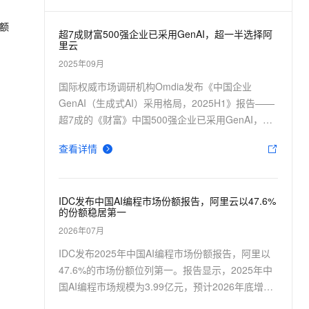
自然，动作戏激烈拳拳到肉，实现更强表演能力
支持中英文自由切换，具备更强的噪声鲁棒性
ernetes 版 ACK
云聚AI 严选权益
AI 原生数据库服务发布
SSL 证书
份额
，一键激活高效办公新体验
理容器应用的 K8s 服务
精选AI产品，从模型到应用全链提效
Agent 数据网关
超7成财富500强企业已采用GenAI，超一半选择阿
堡垒机
里云
AI 用量加速计划
云原生数据库 PolarDB
应用
2025年09月
防火墙
、识别商机，让客服更高效、服务更出色。
新老同享，达量后返
Agentic Database 发布
国际权威市场调研机构Omdia发布《中国企业
千问办公
主机安全
NEW
GenAI（生成式AI）采用格局，2025H1》报告——
的智能体编程平台
一站式AI生产力平台
超7成的《财富》中国500强企业已采用GenAI，其
AI 应用及服务市场
伶鹊
中，阿里云渗透率为53%，排名第一。报告指出，
ent协作平台，接入和调度多个数字员工
智能客服平台，对话机器人、对话分析、智能外呼
查看详情
当前中国GenAI正处于高速渗透和规模化应用阶
AI 应用
段，本土云厂商提供的全栈AI服务以及中国开源模
大模型服务平台百炼 - 全妙
大模型
型，将成为市场增长的核心驱动力。
应用创作平台
多模态内容创作工具，已接入 DeepSeek
部署
IDC发布中国AI编程市场份额报告，阿里云以47.6%
自然语言处理
的份额稳居第一
2026年07月
数据标注
IDC发布2025年中国AI编程市场份额报告，阿里以
机器学习
47.6%的市场份额位列第一。报告显示，2025年中
息提取
与 AI 智能体进行实时音视频通话
国AI编程市场规模为3.99亿元，预计2026年底增长
、视频中提取结构化的属性信息
构建支持视频理解的 AI 音视频实时通话应用
至11.73亿元。