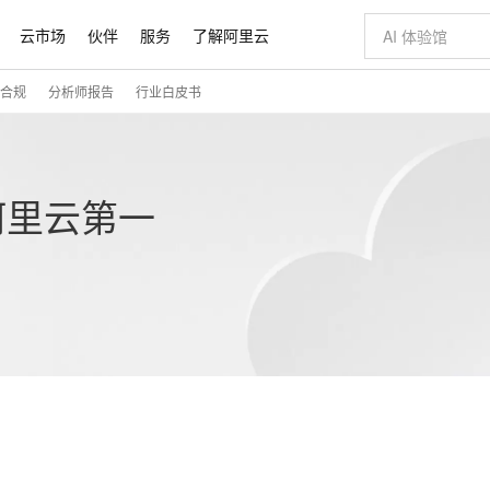
云市场
伙伴
服务
了解阿里云
合规
分析师报告
行业白皮书
AI 特惠
数据与 API
成为产品伙伴
企业增值服务
最佳实践
价格计算器
AI 场景体
基础软件
产品伙伴合
阿里云认证
市场活动
配置报价
大模型
自助选配和估算价格
一站式生成采
新方式
，为开发者和 Agent 而生，新用户赠送 1 亿 + tokens 额度
睿译宝，AI翻译排版一步到位
智启 AI 普惠权益
产品生态集成认证中心
企业支持计划
云上春晚
域名与网站
Qwen Aud
AI Coding
阿里云Maa
2026 阿里云
云服务器 E
为企业打
数据集
Windows
大模型认证
模型
NEW
NEW
交付可用成果
值低价云产品抢先购
上传文档即自动完成翻译和格式还原
至高享 1亿+免费 tokens，加速 Al 应用落地
提供智能易用的域名与建站服务
Qwen-Audio
智能编程，一键
安全可靠、
阿里云第一
产品生态伙伴
专家技术服务
云上奥运之旅
弹性计算合作
阿里云中企出
手机三要素
宝塔 Linux
全部认证
价格优势
有专属领域专家
GLM-5.2：长任务时代开源旗舰模型
阿里云 OPC 创新助力计划
千问大模型
即刻拥有 DeepS
AI 电商营销
对象存储 O
大模型
产品生态伙伴工作台
企业增值服务台
云栖战略参考
云存储合作计
云栖大会
身份实名认证
CentOS
训练营
推动算力普惠，释放技术红利
即刻迈出上云第一步
AI 虚拟交付团队
最高返9万
真正可用的 1M 上下文,一次完成代码全链路开发
至高百万元 Token 补贴，加速一人公司成长
多元化、高性能、安全可靠的大模型服务
轻松解锁专属 Dee
从图文生成到
稳定、安全
云上的中国
数据库合作计
活动全景
短信
Docker
图片和
站式影视创作平台
Hermes Agent，打造自进化智能体
Token Plan 模型订阅计划
数字证书管理服务（原SSL证书）
5 分钟轻松部署
AI 广告创作
无影云电脑
企业成长
NEW
信息公告
看见新力量
云网络合作计
OCR 文字识别
JAVA
eSQL、SQL Server、MariaDB多引擎
到成片全链路闭环
证享300元代金券
自主进化，持久记忆，越用越聪明
Qwen3.8-Max 首发尝鲜，限时加量 10 倍，夜间低至2折
实现全站HTTPS，呈现可信的WEB访问
从聊天伙伴进
图文、视频一
随时随地安
Kimi-K3
HappyHors
NEW
魔搭 Mode
loud
服务实践
官网公告
Kimi 最新旗舰模型，长程编程与推理利器
让文字生成流
金融模力时刻
Salesforce O
版
发票查验
全能环境
Claude Code + GStack 打造工程团队
千问办公，限时限量积分加倍
Qoder
低代码高效构
AI 建站
短信服务
型
NEW
作计划
计划
创新中心
魔搭 ModelSc
健康状态
理服务
干活的“数字员工”
安装技能 GStack，拥有专属 AI 工程团队
你的AI工作搭子，覆盖日常办公高频场景
面向真实软件的智能体编程平台
以可视化方式快
0 代码专业建
国内短信简单
客户案例
天气预报查询
操作系统
Deepseek-v4-pro
HappyHors
态合作计划
态智能体模型
旗舰 MoE 大模型，百万上下文与顶尖推理能力
图生视频，流
同享
万小智 AI 建站低至 15元/月
Qoder CN
AI 短剧/漫剧
云原生数据库 
快递物流查询
WordPress
成为服务伙
高校合作
、移动APP等全场景解析服务
点，立即开启云上创新
送.CN域名，送备案服务码
基于千问大模型等，支持代码智能生成、研发智能问答
AI助力短剧
100%兼容M
GLM-5.2
Wan2.7-T
Ubuntu