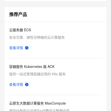
推荐产品
云服务器 ECS
安全可靠、弹性可伸缩的云计算服务
查看详情
容器服务 Kubernetes 版 ACK
提供一站式管理容器应用的 K8s 服务
查看详情
云原生大数据计算服务 MaxCompute
面向分析的企业级SaaS模式云数据仓库