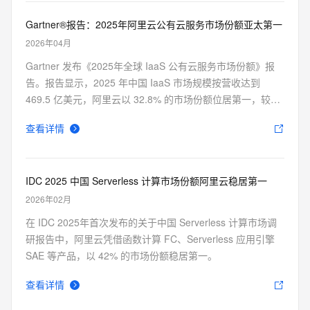
Gartner®报告：2025年阿里云公有云服务市场份额亚太第一
2026年04月
Gartner 发布《2025年全球 IaaS 公有云服务市场份额》报
告。报告显示，2025 年中国 IaaS 市场规模按营收达到
469.5 亿美元，阿里云以 32.8% 的市场份额位居第一，较
2024 年的 30.1% 提升 2.7 个百分点。
查看详情
IDC 2025 中国 Serverless 计算市场份额阿里云稳居第一
2026年02月
在 IDC 2025年首次发布的关于中国 Serverless 计算市场调
研报告中，阿里云凭借函数计算 FC、Serverless 应用引擎
SAE 等产品，以 42% 的市场份额稳居第一。
查看详情