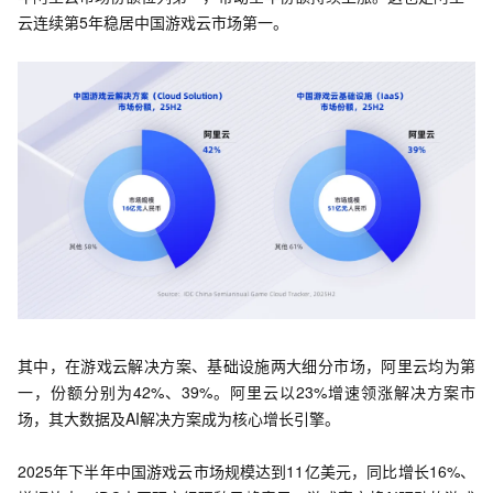
云连续第5年稳居中国游戏云市场第一。
其中，在游戏云解决方案、基础设施两大细分市场，阿里云均为第
一，份额分别为42%、39%。阿里云以23%增速领涨解决方案市
场，其大数据及AI解决方案成为核心增长引擎。
2025年下半年中国游戏云市场规模达到11亿美元，同比增长16%、