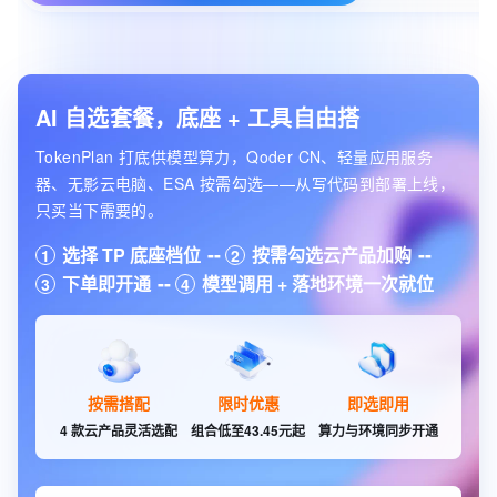
AI 自选套餐，底座 + 工具自由搭
TokenPlan 打底供模型算力，Qoder CN、轻量应用服务
器、无影云电脑、ESA 按需勾选——从写代码到部署上线，
只买当下需要的。
选择 TP 底座档位
按需勾选云产品加购
1
2
下单即开通
模型调用 + 落地环境一次就位
3
4
按需搭配
限时优惠
即选即用
4 款云产品灵活选配
组合低至43.45元起
算力与环境同步开通