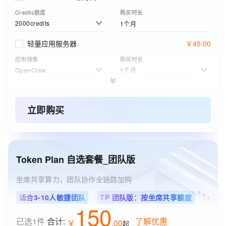
Credits额度
购买时长
2000credits
1个月
轻量应用服务器
￥
45
.
00
应用镜像
购买时长
OpenClaw
1个月
个人版云电脑套餐
￥
14
.
90
套餐规格
购买时长
立即购买
黄金款
月卡
ESA边缘安全加速国内站
￥
4
.
45
起
订购版本
购买时长
Token Plan 自选套餐_团队版
基础版
1个月
坐席共享算力，团队协作全链路加购
适合3-10人敏捷团队
TP 团队版：按坐席共享额度
150
已选1件
合计:
了解优惠
￥
.
00
起