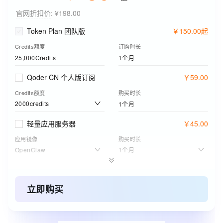
官网折扣价
:
¥198.00
Token Plan 团队版
￥
150
.
00
起
Credits额度
订购时长
25,000Credits
1个月
Qoder CN 个人版订阅
￥
59
.
00
Credits额度
购买时长
2000credits
1个月
轻量应用服务器
￥
45
.
00
应用镜像
购买时长
OpenClaw
1个月
个人版云电脑套餐
￥
14
.
90
套餐规格
购买时长
立即购买
黄金款
月卡
ESA边缘安全加速国内站
￥
4
.
45
起