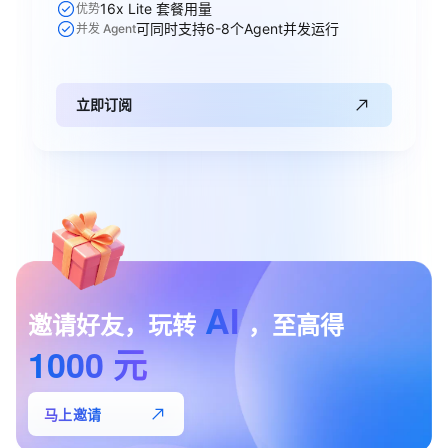
16x Lite 套餐用量
优势
可同时支持6-8个Agent并发运行
并发 Agent
立即订阅
AI
邀请好友，玩转
，至高得
1000
元
马上邀请