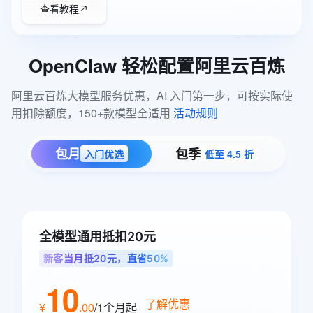
查看教程
OpenClaw
轻松配置阿里云百炼
阿里云百炼大模型服务优惠，AI 入门第一步，可按实际使
用扣除额度，150+款模型全适用 
活动规则
包月
包季
入门优选
低至 4.5 折
全模型通用抵扣20元
新客当月抵20元，直省50%
10
了解优惠
¥
.
00
/1个月
起