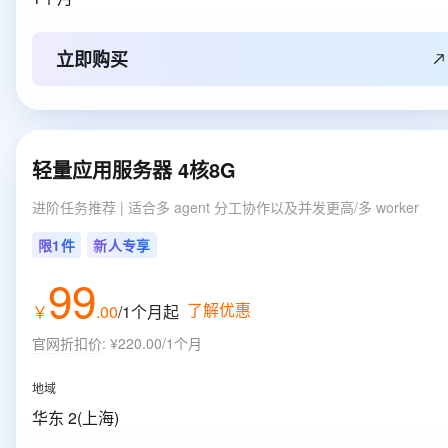
立即购买
轻量应用服务器 4核8G
进阶任务推荐 | 适合多 agent 分工协作以及并发更高/多 worker
限1件
新人专享
99
了解优惠
￥
.
00
/1个月
起
官网折扣价
:
¥220.00/1个月
地域
华东 2(上海)