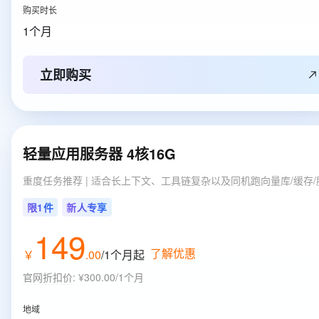
购买时长
1个月
立即购买
轻量应用服务器 4核16G
重度任务推荐 | 适合长上下文、工具链复杂以及同机跑向量库/缓存/
限1件
新人专享
149
了解优惠
￥
.
00
/1个月
起
官网折扣价
:
¥300.00/1个月
地域