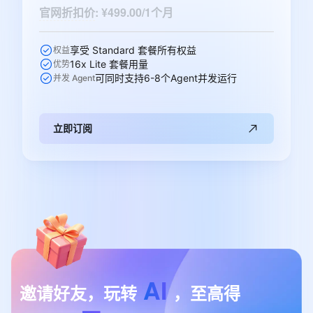
官网折扣价
:
¥499.00/1个月
享受 Standard 套餐所有权益
权益
16x Lite 套餐用量
优势
可同时支持6-8个Agent并发运行
并发 Agent
立即订阅
AI
邀请好友，玩转
，至高得