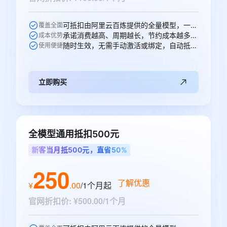
可抵扣由阿里云百炼提供的全量模型，一次购买即可跨模型通享。
覆盖全面
承诺消费越高、周期越长，节约成本越多，直省50元。
成本优势
随时生效，无需手动激活或绑定，自动抵扣。
使用便捷
立即购买
全模型通用抵扣500元
新客当月抵500元，直省50%
250
了解优惠
¥
.
00
/1个月
起
官网折扣价
:
¥500.00/1个月