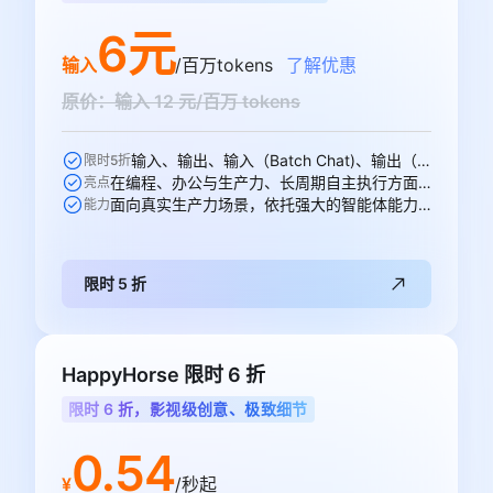
6元
输入
/百万tokens
了解优惠
原价：输入 12 元/百万 tokens
输入、输出、输入（Batch Chat)、输出（Batch Chat)、显式缓存创建、显式缓存命中 6 个模型计费价格可参与活动
限时5折
在编程、办公与生产力、长周期自主执行方面均能出色胜任各项任务
亮点
面向真实生产力场景，依托强大的智能体能力，全面重塑专业工作流
能力
限时 5 折
HappyHorse 限时 6 折
限时 6 折，影视级创意、极致细节
0.54
¥
/秒起