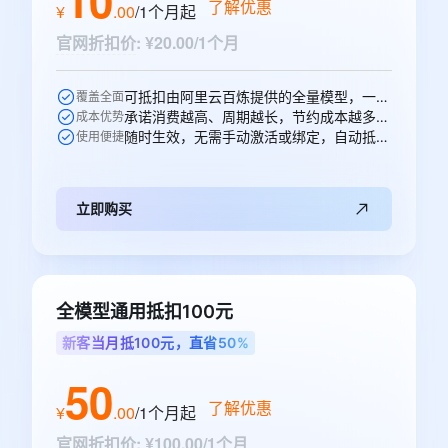
了解优惠
¥
.
00
/1个月
起
官网折扣价
:
¥20.00/1个月
可抵扣由阿里云百炼提供的全量模型，一次购买即可跨模型通享。
覆盖全面
承诺消费越高、周期越长，节约成本越多，直省10元。
成本优势
随时生效，无需手动激活或绑定，自动抵扣。
使用便捷
立即购买
全模型通用抵扣100元
新客当月抵100元，直省50%
50
了解优惠
¥
.
00
/1个月
起
官网折扣价
:
¥100.00/1个月