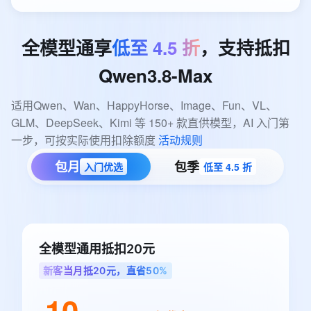
全模型通享
低至
4.5
折
，支持抵扣
Qwen3.8-Max
适用Qwen、Wan、HappyHorse、Image、Fun、VL、
GLM、DeepSeek、Kimi 等 150+ 款直供模型，AI 入门第
一步，可按实际使用扣除额度 
活动规则
包月
包季
入门优选
低至 4.5 折
全模型通用抵扣20元
新客当月抵20元，直省50%
10