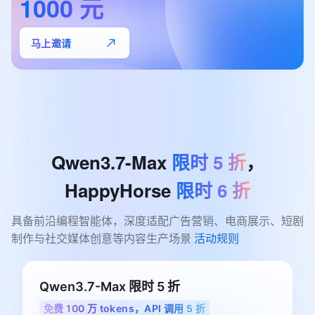
1000
元
马上邀请
Qwen3.7-Max
限时
5
折
，
HappyHorse
限时
6
折
具备前沿编程智能体，深度适配广告营销、电商展示、短剧
制作与社交媒体创意等内容生产场景 
活动规则
Qwen3.7-Max 限时 5 折
免费 100 万 tokens，API 调用 5 折