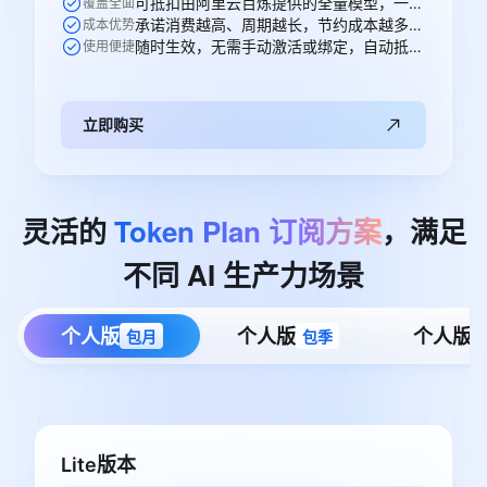
可抵扣由阿里云百炼提供的全量模型，一次购买即可跨模型通享。
覆盖全面
承诺消费越高、周期越长，节约成本越多，直省250元。
成本优势
随时生效，无需手动激活或绑定，自动抵扣。
使用便捷
立即购买
灵活的
Token
Plan
订阅方案
，满足
不同
AI
生产力场景
个人版
个人版
个人版
包月
包季
Lite版本