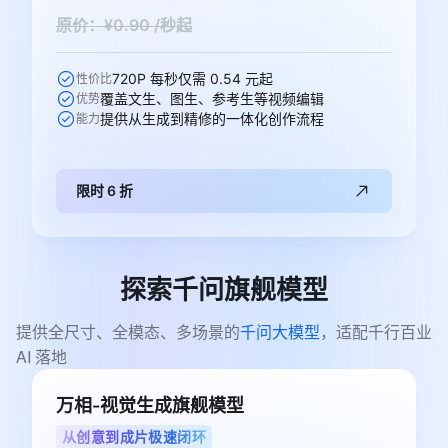
原价：¥0.90 /秒起
720P 每秒仅需 0.54 元起
性价比
覆盖文生、图生、参考生等视频编辑
优势
提供从生成到精修的一体化创作流程
能力
限时 6 折
探索千问旗舰模型
提供全尺寸、全模态、多场景的
千问大模型
，适配千行百业 
AI 落地
万相-视觉生成旗舰模型
从创意到成片极速闭环