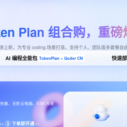
ken
Plan
组合购，重磅
an 重磅上新，为专业 coding 场景打造，支持个人、团队版多套餐自
AI 编程全能包
快速部署
TokenPlan × Qoder CN
用服务器、无影云电脑、ESA 按需
3
下单即开通