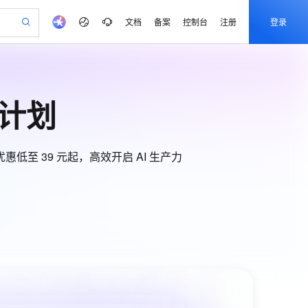
文档
备案
控制台
注册
登录
验
作计划
器
AI 活动
专业服务
服务伙伴合作计划
开发者社区
加入我们
产品动态
服务平台百炼
阿里云 OPC 创新助力计划
一站式生成采购清单，支持单品或批量购买
阅计划
io：打造专属 AI 语音助手
S产品伙伴计划（繁花）
峰会
CS
造的大模型服务与应用开发平台
一句话生成原生可编辑精美 PPT 文稿
AI 生产力先锋
Al MaaS 服务伙伴赋能合作
域名
博文
Careers
至高可申请百万元
Qwen3.8-Max 模型上线
开启高性价比 AI 编程新体验
弹性可伸缩的云计算服务
Qwen-Audio-3.0-Realtime 端到端实时语音角色扮演
输入一句话想法, 轻松生成专业的 PPT
先锋实践拓展 AI 生产力的边界
Token 补贴，五大权
计划
海大会
伙伴信用分合作计划
商标
问答
社会招聘
益加速 OPC 成功
eek-V4-Pro
SS
一键部署幻兽帕鲁游戏服务器
飞天发布时刻
HOT
Open Search 向量检索版支
值优惠低至 39 元起，高效开启 AI 生产力
划
备案
电子书
校园招聘
pSeek-V4-Pro
视频创作，一键激活电商全链路生产力
稳定、安全、高性价比、高性能的云存储服务
一键购买专属联机服务器，轻松开启游戏
所见，即是所愿
持视频检索 Pipeline 功能
更多支持
划
公司注册
镜像站
视频生成
语音识别与合成
专属 QwenPaw
漫剧工坊：一站式动画创作平台
AI 实训营
HOT
应用身份服务 (IDaaS)
合作伙伴培训与认证
划
上云迁移
站生成，高效打造优质广告素材
全接入的云上超级电脑
从聊天伙伴进化为能主动干活的本地数字员工
快速生产连贯的高质量长漫剧
从基础到进阶，Agent 创客手把手教你
OpenClaw 管理能力上线
e-1.1-T2V
Qwen3-TTS-Flash
lScope
我要反馈
查询合作伙伴
n Alibaba Cloud ISV 合作
代维服务
畅细腻的高质量视频
离线语音合成大模型，多语言方言自适应，低延迟高稳定
建企业门户网站
10 分钟搭建微信、支付宝小程序
MaxCompute MaxFrame 提
创新加速
ope
登录合作伙伴管理后台
我要建议
站，无忧落地极速上线
以可视化方式快速构建移动和 PC 门户网站
国内短信简单易用，安全可靠，秒级触达，全球覆盖200+国家和地区。
高效部署网站，快速应用到小程序
供自动弹性内存功能
e-1.1-I2V
Cosyvoice-V3-Flash
安全
我要投诉
PolarDB
上云场景组合购
畅自然，细节丰富
Milvus 弹性伸缩功能新增节
高表现力语音合成大模型，语音克隆听感自然
伴
漫剧创作，剧本、分镜、视频高效生成
100%兼容MySQL、PostgreSQL，兼容Oracle，支持集中和分布式
覆盖90%+业务场景，专享组合折扣价
点支持范围
VPN
2V
Fun-ASR