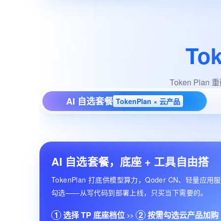
To
Token Pl
AI 自选套餐
TokenPlan × 云产品
AI 自选套餐，底座 + 工具自由搭
TokenPlan 打底供模型算力，Qoder CN、轻量应
勾选——从写代码到部署上线，只买当下需要的。
1
选择 TP 底座档位
2
按需勾选云产品加购