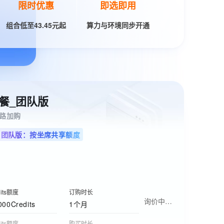
限时优惠
即选即用
组合低至43.45元起
算力与环境同步开通
选套餐_团队版
路加购
P 团队版：按坐席共享额度
dits额度
订购时长
询价中…
000Credits
1个月
dits额度
购买时长