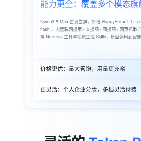
能力更全：覆盖多个模态旗
大数据开发治理平台 Data
AI 产品 免费试用
网络
安全
云开发大赛
Tableau 订阅
1亿+ 大模型 tokens 和 
可观测
入门学习赛
中间件
AI空中课堂在线直播课
Qwen3.8-Max 首发尝鲜，新增 HappyHorse1.1、dee
云防火墙
140+云产品 免费试用
flash ，内置联网搜索 / 文搜图 / 图搜图 / 网页抓取
上云与迁云
大模型服务
云原生的云上边界网络安全
产品新客免费试用，最长1
数据库
等 Harness 工具与视觉生成 Skills，模型调用到
生态解决方案
企业出海
松搞定。
大模型ACA认证体验
大数据计算
千问AI平台-Token Plan
助力企业全员 AI 认知与能
行业生态解决方案
政企业务
媒体服务
开发者生态解决方案
千问AI平台-模型体验
价格更优：量大管饱，用量更充裕
企业服务与云通信
在线体验全尺寸、多种模态
AI 开发和 AI 应用解决
域名与网站
Happy 系列大模型
更灵活：个人企业分版，多档灵活付费
终端用户计算
Serverless
大模型解决方案
开发工具
快速部署 Dify，高效搭建 
迁移与运维管理