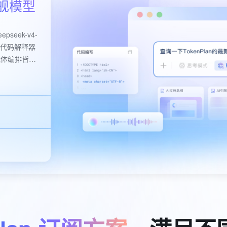
舰模型
服务生态伙伴
云工开物
企业应用
Works
Night Plan 支持 Qwen 3.8-Max
云原生大数据计算服务 MaxCompute
AI 办公
容器服务 Kub
NEW
视觉 Coding、空间感知、多模态思考等全面升级
1M上下文，专为长程任务能力而生
Red Hat
30+ 款产品免费体验
Data Agent 驱动的一站式 Data+AI 开发治理平台
夜间 5 折，Qwen/Meoo/TokenPlan 客户专享
面向分析的企业级SaaS模式云数据仓库
AI智能应用
提供一站式管
科研合作
ERP
堂（旗舰版）
SUSE
pseek-v4-
智能客服
 / 代码解释器
CRM
AI 应用构建
大模型原生
防护产品
2个月
自动承接线索
智能体编排皆轻
建站小程序
OA 办公系统
Qoder
大模型服务平台百炼-应用模版
HOT
NEW
力提升
财税管理
模板建站
面向真实软件
个人版上线、团队版降价；千问3.8-Max首发发尝鲜
丰富多元化的应用模版和解决方案
400电话
定制建站
万有无界
大模型服务平台百炼-智能体
的模型效果
灵活可视化地构建企业级 Agent
方案
广告营销
模板小程序
秒悟
人工智能平台 PAI
定制小程序
云端极速 AI 
新一代 AI 视频生成模型，深度适配广告营销等场景
AI Native 的算法工程平台，一站式完成建模、训练、推理服务部署
APP 开发
建站系统
AI 应用
10分钟微调：让0.6B模型媲美235B模
多模态数据信
型
依托云原生高可用架构,实现Dify私有化部署