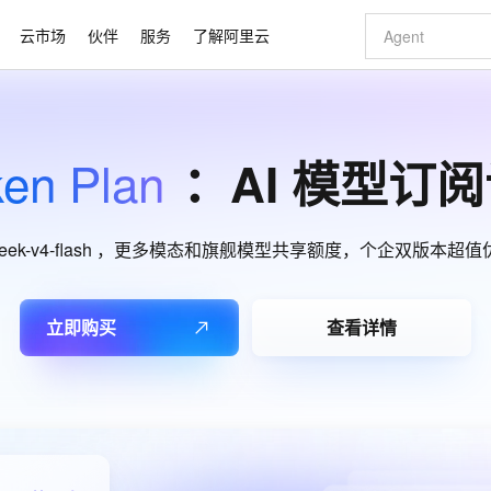
云市场
伙伴
服务
了解阿里云
AI 特惠
数据与 API
成为产品伙伴
企业增值服务
最佳实践
价格计算器
AI 场景体
基础软件
产品伙伴合
阿里云认证
市场活动
配置报价
大模型
en Plan
自助选配和估算价格
：AI 模型订
新方式
睿译宝，AI翻译排版一步到位
智启 AI 普惠权益
产品生态集成认证中心
企业支持计划
云上春晚
域名与网站
千问官方 MaaS 平台，为开发者和 Agent 而生，新用户赠送 1 亿 + tokens 额度
Qwen Aud
AI Coding
阿里云Maa
2026 阿里云
云服务器 E
为企业打
数据集
Windows
大模型认证
模型
NEW
NEW
交付可用成果
值低价云产品抢先购
上传文档即自动完成翻译和格式还原
至高享 1亿+免费 tokens，加速 Al 应用落地
提供智能易用的域名与建站服务
智能编程，一键
安全可靠、
产品生态伙伴
专家技术服务
云上奥运之旅
弹性计算合作
阿里云中企出
手机三要素
宝塔 Linux
全部认证
价格优势
有专属领域专家
GLM-5.2：长任务时代开源旗舰模型
阿里云 OPC 创新助力计划
千问大模型
即刻拥有 DeepS
AI 电商营销
对象存储 O
大模型
epseek-v4-flash ，更多模态和旗舰模型共享额度，个企双版本超
产品生态伙伴工作台
企业增值服务台
云栖战略参考
云存储合作计
云栖大会
身份实名认证
CentOS
训练营
推动算力普惠，释放技术红利
最高返9万
多领域专家智能体,一键组建 AI 虚拟交付团队
快速构建应用程序和网站，即刻迈出上云第一步
至高百万元 Token 补贴，加速一人公司成长
多元化、高性能、安全可靠的大模型服务
真正可用的 1M 上下文,一次完成代码全链路开发
轻松解锁专属 Dee
从图文生成到
云上的中国
数据库合作计
活动全景
短信
Docker
图片和
站式影视创作平台
Hermes Agent，打造自进化智能体
Token Plan 模型订阅计划
数字证书管理服务（原SSL证书）
5 分钟轻松部署
AI 广告创作
无影云电脑
企业成长
NEW
信息公告
立即购买
查看详情
看见新力量
云网络合作计
OCR 文字识别
JAVA
证享300元代金券
可视化编排打通从文字构思到成片全链路闭环
全托管，含MySQL、PostgreSQL、SQL Server、MariaDB多引擎
自主进化，持久记忆，越用越聪明
Qwen3.8-Max 首发尝鲜，限时加量 10 倍，夜间低至2折
实现全站HTTPS，呈现可信的WEB访问
图文、视频一
随时随地安
Kimi-K3
HappyHors
NEW
魔搭 Mode
loud
服务实践
官网公告
金融模力时刻
Salesforce O
版
发票查验
全能环境
Kimi 最新旗舰模型，长程编程与推理利器
让文字生成流
Claude Code + GStack 打造工程团队
千问办公，限时限量积分加倍
Qoder
低代码高效构
AI 建站
短信服务
型
NEW
作计划
计划
创新中心
魔搭 ModelSc
健康状态
理服务
让AI从“聊天伙伴”进化为能干活的“数字员工”
安装技能 GStack，拥有专属 AI 工程团队
你的AI工作搭子，覆盖日常办公高频场景
面向真实软件的智能体编程平台
0 代码专业建
客户案例
天气预报查询
操作系统
Deepseek-v4-pro
HappyHors
态合作计划
同享
万小智 AI 建站低至 15元/月
Qoder CN
AI 短剧/漫剧
云原生数据库 
态智能体模型
旗舰 MoE 大模型，百万上下文与顶尖推理能力
图生视频，流
快递物流查询
WordPress
成为服务伙
高校合作
点，立即开启云上创新
覆盖公网/内网、递归/权威、移动APP等全场景解析服务
送.CN域名，送备案服务码
基于千问大模型等，支持代码智能生成、研发智能问答
AI助力短剧
Ubuntu
GLM-5.2
Wan2.7-T