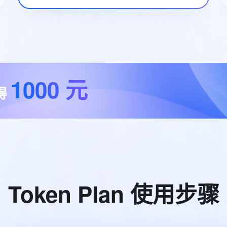
1000
元
得
T
o
k
e
n
P
l
a
n
使
用
步
骤