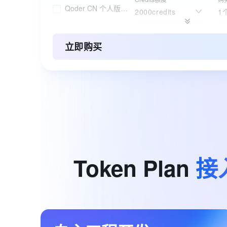
Qoder CN 个人版订阅
2000credits
1
应用镜像
购
轻量应用服务器
OpenClaw
1
立即购买
套餐规格
购
个人版云电脑套餐
黄金款
月
订购版本
购
ESA边缘安全加速国内站
基础版
1
Token
Plan
接