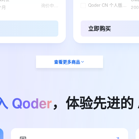
Qoder CN 个人版订阅
询价中…
个月
200
买时长
应用
轻量应用服务器
询价中…
个月
Op
立即购买
买时长
套餐
个人版云电脑套餐
询价中…
卡
黄
买时长
订购
查看更多商品
ESA边缘安全加速国内站
询价中…
个月
基
入
Qoder
，体验先进的