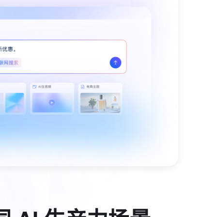
ernetes 版 ACK
云聚AI 严选权益
AI 原生数据库服务发布
SSL 证书
文戏情感细腻自然，动作戏激烈拳拳到肉，实现更强表演能力
支持中英文自由切换，具备更强的噪声鲁棒性
，一键激活高效办公新体验
理容器应用的 K8s 服务
精选AI产品，从模型到应用全链提效
Agent 数据网关
堡垒机
AI 用量加速计划
云原生数据库 PolarDB
防火墙
应用
、识别商机，让客服更高效、服务更出色。
新老同享，达量后返
Agentic Database 发布
主机安全
千问办公
NEW
的智能体编程平台
一站式AI生产力平台
AI 应用及服务市场
伶鹊
企业级人与Agent协作平台，接入和调度多个数字员工
AI 应用
智能客服平台，对话机器人、对话分析、智能外呼
大模型
大模型服务平台百炼 - 全妙
应用创作平台
多模态内容创作工具，已接入 DeepSeek
自然语言处理
数据标注
机器学习
息提取
与 AI 智能体进行实时音视频通话
从文本、图片、视频中提取结构化的属性信息
构建支持视频理解的 AI 音视频实时通话应用