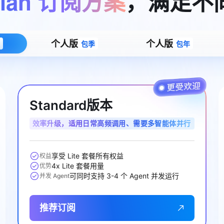
lan
订阅方案
，满足不
用1%尺寸在特定领域达到大模型90%以上效果
一个 AI 助手
超强辅助，Bol
即刻拥有 DeepSeek-R1 满血版
在企业官网、通讯软件中为客户提供 AI 客服
多种方案随心选，轻松解锁专属 DeepSeek
个人版
个人版
包季
包年
Standard版本
效率升级，适用日常高频调用、需要多智能体并行
协作的开发者与业务用户
享受 Lite 套餐所有权益
权益
4x Lite 套餐用量
优势
可同时支持 3-4 个 Agent 并发运行
并发 Agent
推荐订阅