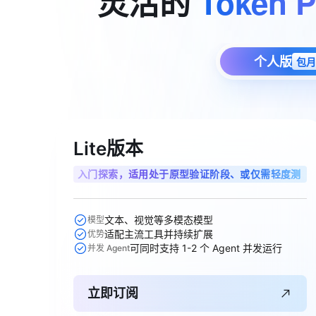
灵活的
Token
P
专有云
10 分钟在聊天系统中增加
个人版
包月
Lite版本
入门探索，适用处于原型验证阶段、或仅需轻度测
试单任务的智能体用户
文本、视觉等多模态模型
模型
适配主流工具并持续扩展
优势
可同时支持 1-2 个 Agent 并发运行
并发 Agent
立即订阅