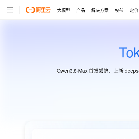
大模型
产品
解决方案
权益
定价
大模型
产品
解决方案
权益
定价
云市场
伙伴
服务
了解阿里云
精选产品
精选解决方案
普惠上云
产品定价
精选商城
成为销售伙伴
售前咨询
为什么选择阿里云
千问AI平台
了解云产品的定价详情
Tok
大模型服务平台百炼
千问办公，解锁你的工作
普惠上云 官方力荐
分销伙伴
在线服务
网站建设
什么是云计算
大
大模型服务与应用平台
企业级Agent产品，直接
云服务器38元/年起，超
咨询伙伴
多端小程序
技术领先
云上成本管理
售后服务
轻量应用服务器
Agency Agents：拥
官方推荐返现计划
大模型
精选产品
精选解决方案
Qwen3.8-Max 首发尝鲜、上新 de
Salesforce 国际版订阅
稳定可靠
管理和优化成本
推荐新用户得奖励，单订单
销售伙伴合作计划
自助服务
友盟天域
安全合规
人工智能与机器学习
AI
文本生成
云数据库 RDS
HappyHorse 打造一
云工开物
无影生态合作计划
在线服务
观测云
分析师报告
高校专属算力普惠，学生认
计算
互联网应用开发
Qwen3.8-Max
HOT
Salesforce On Alibaba C
工单服务
Tuya 物联网平台阿里云
研究报告与白皮书
智能体时代全能旗舰模型
人工智能平台 PAI
快速拥有专属 OpenClaw
大模
Consulting Partner 合
大数据
容器
免费试用
短信专区
一站式AI开发、训练和推
蓝凌 OA
Qwen3.7-Plus
AI 大模型销售与服务生
现代化应用
存储
天池大赛
云解析DNS
解决方案免费试用 新老
能看、能想、能动手的多模
电子合同
最高领取价值200元试用
安全
网络与CDN
AI 算法大赛
畅捷通
Qwen3-VL-Plus