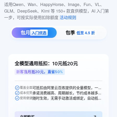
适用Qwen、Wan、HappyHorse、Image、Fun、VL、
GLM、DeepSeek、Kimi 等 150+ 款直供模型，AI 入门第
一步，可按实际使用扣除额度 
活动规则
包月
包季
入门优选
低至 4.5 折
全模型通用抵扣：10元抵20元
新客当月抵20元，直省50%
可抵扣由阿里云百炼提供的全量模型，一次购买即可跨模型通享。
覆盖全面
承诺消费越高、周期越长，节约成本越多，直省10元。
成本优势
随时生效，无需手动激活或绑定，自动抵扣。
使用便捷
立即购买