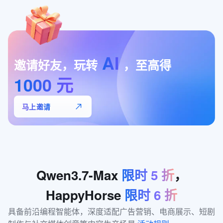
AI
邀请好友，玩转
，至高得
1000
元
马上邀请
Qwen3.7-Max
限时
5
折
，
HappyHorse
限时
6
折
具备前沿编程智能体，深度适配广告营销、电商展示、短剧