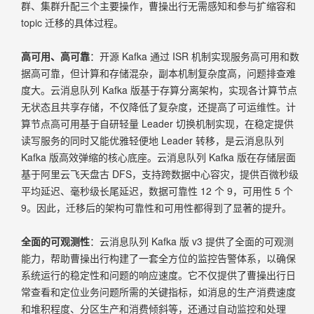
群、集群升配三个主要操作，曹操出行无需感知和参与扩缩容和
topic 迁移的具体过程。
高可用、高可靠
：开源 Kafka 通过 ISR 机制实现服务高可用和数
据高可靠，但计算和存储混杂，副本机制复杂度高，问题排查难
度大。云消息队列 Kafka 版基于存算分离架构，实现各计算节点
无状态且共享存储，不仅降低了复杂度，还提高了可运维性。计
算节点高可用基于自研轻量 Leader 切换机制实现，在稳定提供
读写服务的同时又能优雅轻便地 Leader 转移，是云消息队列
Kafka 版高效弹缩的核心底座。云消息队列 Kafka 版在存储层面
基于阿里云飞天盘古 DFS，支持跨数据中心容灾，提供百微秒级
平均延迟、毫秒级长尾延迟，数据可靠性 12 个 9，可用性 5 个
9。因此，迁移后的架构可靠性和可用性都得到了显著的提升。
全面的可观测性
：云消息队列 Kafka 版 v3 提供了全面的可观测
能力，帮助曹操出行构建了一套全方位的监控告警体系，以确保
系统运行的稳定性和问题的响应速度。它不仅提供了曹操出行日
常查看和定位业务问题所需的关键指标，如消息的生产消费速度
和堆积程度、分区生产和消费倾斜等，还通过自动监控和处理