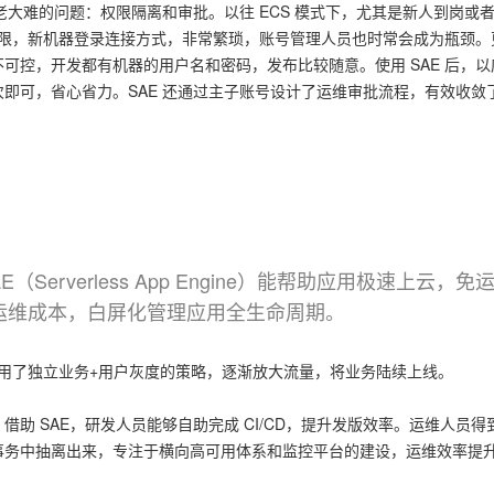
个老大难的问题：权限隔离和审批。以往 ECS 模式下，尤其是新人到岗或
权限，新机器登录连接方式，非常繁琐，账号管理人员也时常会成为瓶颈。
可控，开发都有机器的用户名和密码，发布比较随意。使用 SAE 后，以
即可，省心省力。SAE 还通过主子账号设计了运维审批流程，有效收敛
 SAE（Serverless App Engine）能帮助应用极速上云，
运维成本，白屏化管理应用全生命周期。
，采用了独立业务+用户灰度的策略，逐渐放大流量，将业务陆续上线。
助 SAE，研发人员能够自助完成 CI/CD，提升发版效率。运维人员得
务中抽离出来，专注于横向高可用体系和监控平台的建设，运维效率提升 