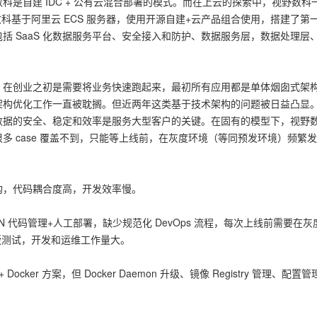
科是自建 IDC + 公有云混合部署的模式。而在上云的探索中，视野数科
一个 AI 助手
超强辅助，Bol
野数科基于阿里云 ECS 服务器，使用开源自建+云产品组合使用，搭建了第
即刻拥有 DeepSeek-R1 满血版
在企业官网、通讯软件中为客户提供 AI 客服
括 SaaS 化数据服务平台、安全接入和防护、数据服务层，数据处理层
多种方案随心选，轻松解锁专属 DeepSeek
，在创业之初是需要将业务快速跑起来，最初所有应用都是单体烟囱式架
架构优化工作一直被耽搁。但近两年这类基于技术架构的问题被日益凸显
数据的安全、稳定和效率是服务大型客户的关键。在固有的模型下，视野
 case 覆盖不到，只能等上线前，在灰度环境（等同预发环境）频繁发版
构，代码耦合度高，开发效率慢。
N 代码管理+人工部署，缺少规范化 DevOps 流程，每次上线前需要在
发版测试，开发和运维工作量大。
ocker 方案，但 Docker Daemon 升级、镜像 Registry 管理、配置