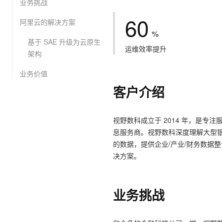
业务挑战
大数据开发治理平台 Data
AI 产品 免费试用
网络
安全
云开发大赛
Tableau 订阅
60
1亿+ 大模型 tokens 和 
阿里云的解决方案
可观测
入门学习赛
中间件
%
AI空中课堂在线直播课
云防火墙
140+云产品 免费试用
基于 SAE 升级为云原生
大模型服务
上云与迁云
运维效率提升
云原生的云上边界网络安全
产品新客免费试用，最长1
数据库
架构
生态解决方案
千问AI平台-Token Plan
企业出海
大模型ACA认证体验
大数据计算
业务价值
助力企业全员 AI 认知与能
行业生态解决方案
客户介绍
政企业务
媒体服务
千问AI平台-模型体验
开发者生态解决方案
在线体验全尺寸、多种模态
企业服务与云通信
AI 开发和 AI 应用解决
视野数科成立于 2014 年，是
Happy 系列大模型
息服务商。视野数科深度理解大型
域名与网站
的数据，提供企业/产业/财务数据
终端用户计算
决方案。
Serverless
大模型解决方案
业务挑战
开发工具
快速部署 Dify，高效搭建 
迁移与运维管理