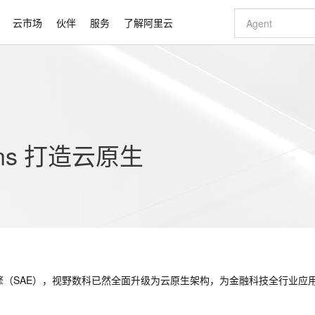
云市场
伙伴
服务
了解阿里云
AI 特惠
数据与 API
成为产品伙伴
企业增值服务
最佳实践
价格计算器
AI 场景体
基础软件
产品伙伴合
阿里云认证
市场活动
配置报价
大模型
自助选配和估算价格
新方式
睿译宝，AI翻译排版一步到位
智启 AI 普惠权益
产品生态集成认证中心
企业支持计划
云上春晚
域名与网站
千问官方 MaaS 平台，为开发者和 Agent 而生，新用户赠送 1 亿 + tokens 额度
Qwen Aud
AI Coding
阿里云Maa
2026 阿里云
云服务器 E
为企业打
数据集
Windows
大模型认证
模型
NEW
NEW
交付可用成果
值低价云产品抢先购
上传文档即自动完成翻译和格式还原
至高享 1亿+免费 tokens，加速 Al 应用落地
提供智能易用的域名与建站服务
智能编程，一键
安全可靠、
产品生态伙伴
专家技术服务
云上奥运之旅
弹性计算合作
阿里云中企出
手机三要素
宝塔 Linux
全部认证
价格优势
ins 打造云原生
有专属领域专家
GLM-5.2：长任务时代开源旗舰模型
阿里云 OPC 创新助力计划
千问大模型
即刻拥有 DeepS
AI 电商营销
对象存储 O
大模型
产品生态伙伴工作台
企业增值服务台
云栖战略参考
云存储合作计
云栖大会
身份实名认证
CentOS
训练营
推动算力普惠，释放技术红利
最高返9万
多领域专家智能体,一键组建 AI 虚拟交付团队
快速构建应用程序和网站，即刻迈出上云第一步
至高百万元 Token 补贴，加速一人公司成长
多元化、高性能、安全可靠的大模型服务
真正可用的 1M 上下文,一次完成代码全链路开发
轻松解锁专属 Dee
从图文生成到
云上的中国
数据库合作计
活动全景
短信
Docker
图片和
站式影视创作平台
Hermes Agent，打造自进化智能体
Token Plan 模型订阅计划
数字证书管理服务（原SSL证书）
5 分钟轻松部署
AI 广告创作
无影云电脑
企业成长
NEW
信息公告
看见新力量
云网络合作计
OCR 文字识别
JAVA
证享300元代金券
可视化编排打通从文字构思到成片全链路闭环
全托管，含MySQL、PostgreSQL、SQL Server、MariaDB多引擎
自主进化，持久记忆，越用越聪明
Qwen3.8-Max 首发尝鲜，限时加量 10 倍，夜间低至2折
实现全站HTTPS，呈现可信的WEB访问
图文、视频一
随时随地安
Kimi-K3
HappyHors
NEW
魔搭 Mode
loud
服务实践
官网公告
Kimi 最新旗舰模型，长程编程与推理利器
让文字生成流
金融模力时刻
Salesforce O
版
发票查验
全能环境
Claude Code + GStack 打造工程团队
千问办公，限时限量积分加倍
Qoder
低代码高效构
AI 建站
短信服务
型
NEW
作计划
计划
创新中心
魔搭 ModelSc
健康状态
理服务
让AI从“聊天伙伴”进化为能干活的“数字员工”
安装技能 GStack，拥有专属 AI 工程团队
你的AI工作搭子，覆盖日常办公高频场景
面向真实软件的智能体编程平台
0 代码专业建
客户案例
天气预报查询
操作系统
Deepseek-v4-pro
HappyHors
态合作计划
态智能体模型
旗舰 MoE 大模型，百万上下文与顶尖推理能力
图生视频，流
 应用引擎（SAE），视野数科已然全面升级为云原生架构，为金融科技全行业应
同享
万小智 AI 建站低至 15元/月
Qoder CN
AI 短剧/漫剧
云原生数据库 
快递物流查询
WordPress
成为服务伙
高校合作
点，立即开启云上创新
覆盖公网/内网、递归/权威、移动APP等全场景解析服务
送.CN域名，送备案服务码
基于千问大模型等，支持代码智能生成、研发智能问答
AI助力短剧
GLM-5.2
Wan2.7-T
Ubuntu