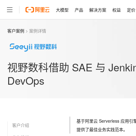
大模型
产品
解决方案
权益
定价
客户案例
>
案例详情
大模型
产品
解决方案
权益
定价
云市场
伙伴
服务
了解阿里云
精选产品
精选解决方案
普惠上云
产品定价
精选商城
成为销售伙伴
售前咨询
为什么选择阿里云
千问AI平台
了解云产品的定价详情
大模型服务平台百炼
千问办公，解锁你的工作
普惠上云 官方力荐
分销伙伴
在线服务
网站建设
什么是云计算
大
大模型服务与应用平台
企业级Agent产品，直接
云服务器38元/年起，超
咨询伙伴
多端小程序
技术领先
云上成本管理
视野数科借助 SAE 与 Jenk
售后服务
轻量应用服务器
Agency Agents：拥
官方推荐返现计划
大模型
精选产品
精选解决方案
Salesforce 国际版订阅
稳定可靠
管理和优化成本
推荐新用户得奖励，单订单
销售伙伴合作计划
DevOps
自助服务
友盟天域
安全合规
人工智能与机器学习
AI
文本生成
云数据库 RDS
HappyHorse 打造一
云工开物
无影生态合作计划
在线服务
观测云
分析师报告
高校专属算力普惠，学生认
计算
互联网应用开发
Qwen3.8-Max
HOT
Salesforce On Alibaba C
工单服务
智能体时代全能旗舰模型
Tuya 物联网平台阿里云
研究报告与白皮书
人工智能平台 PAI
快速拥有专属 OpenClaw
大模
Consulting Partner 合
大数据
容器
免费试用
短信专区
一站式AI开发、训练和推
蓝凌 OA
Qwen3.7-Plus
AI 大模型销售与服务生
现代化应用
存储
天池大赛
能看、能想、能动手的多模
基于阿里云 Serverless
云解析DNS
解决方案免费试用 新老
电子合同
客户介绍
最高领取价值200元试用
安全
提供了最佳业务实践范本。
网络与CDN
AI 算法大赛
Qwen3-VL-Plus
畅捷通