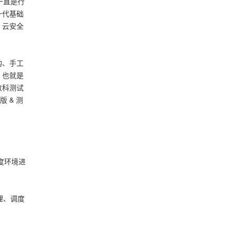
一直是行
t.diy 一步搞定创意建站
构建大模型应用的安全防护体系
一代基础
通过自然语言交互简化开发流程,全栈开发支持
通过阿里云安全产品对 AI 应用进行安全防护
、云安全
构、手工
。也就是
数科测试
 & 测
灰度环境进
管理、调度