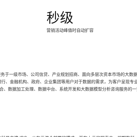
服务生态伙伴
视觉 Coding、空间感知、多模态思考等全面升级
1M上下文，专为长程任务能力而生
云工开物
企业应用
Works
Night Plan 支持 Qwen 3.8-Max
云原生大数据计算服务 MaxCompute
AI 办公
容器服务 Kub
NEW
Red Hat
秒级
30+ 款产品免费体验
Data Agent 驱动的一站式 Data+AI 开发治理平台
夜间 5 折，Qwen/Meoo/TokenPlan 客户专享
面向分析的企业级SaaS模式云数据仓库
AI智能应用
提供一站式管
科研合作
ERP
堂（旗舰版）
SUSE
智能客服
AI 应用构建
大模型原生
CRM
营销活动峰值时自动扩容
防护产品
2个月
自动承接线索
建站小程序
Qoder
大模型服务平台百炼-应用模版
OA 办公系统
HOT
NEW
面向真实软件
个人版上线、团队版降价；千问3.8-Max首发发尝鲜
丰富多元化的应用模版和解决方案
力提升
财税管理
模板建站
万有无界
大模型服务平台百炼-智能体
400电话
定制建站
的模型效果
灵活可视化地构建企业级 Agent
方案
广告营销
模板小程序
专注服务于一级市场、公司信贷、产业规划招商、面向多层次资本市场的大数
秒悟
人工智能平台 PAI
银行、金融机构、政府、企业集团等用户对于数据的需求，为客户呈现专
定制小程序
云端极速 AI 
新一代 AI 视频生成模型，深度适配广告营销等场景
AI Native 的算法工程平台，一站式完成建模、训练、推理服务部署
整合、数据加工处理、数据中台、系统开发和大数据模型分析咨询服务的一
APP 开发
建站系统
AI 应用
10分钟微调：让0.6B模型媲美235B模
多模态数据信
型
依托云原生高可用架构,实现Dify私有化部署
用1%尺寸在特定领域达到大模型90%以上效果