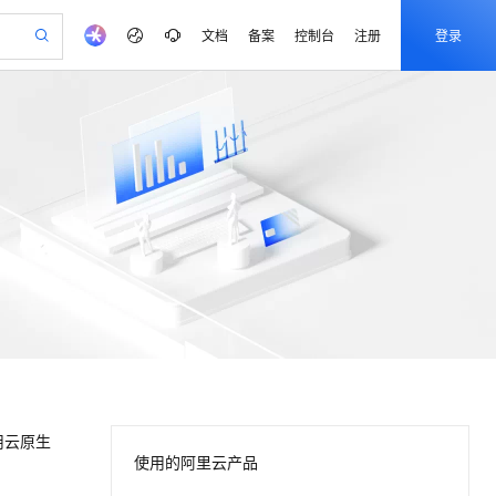
文档
备案
控制台
注册
登录
验
作计划
器
AI 活动
专业服务
服务伙伴合作计划
开发者社区
加入我们
产品动态
服务平台百炼
阿里云 OPC 创新助力计划
一站式生成采购清单，支持单品或批量购买
io：打造专属 AI 语音助手
S产品伙伴计划（繁花）
峰会
CS
造的大模型服务与应用开发平台
一句话生成原生可编辑精美 PPT 文稿
AI 生产力先锋
Al MaaS 服务伙伴赋能合作
域名
博文
Careers
至高可申请百万元
Qwen3.8-Max 模型上线
开启高性价比 AI 编程新体验
弹性可伸缩的云计算服务
Qwen-Audio-3.0-Realtime 端到端实时语音角色扮演
输入一句话想法, 轻松生成专业的 PPT
先锋实践拓展 AI 生产力的边界
Token 补贴，五大权
计划
海大会
伙伴信用分合作计划
商标
问答
社会招聘
益加速 OPC 成功
eek-V4-Pro
SS
一键部署幻兽帕鲁游戏服务器
飞天发布时刻
HOT
Open Search 向量检索版支
划
备案
电子书
校园招聘
pSeek-V4-Pro
视频创作，一键激活电商全链路生产力
稳定、安全、高性价比、高性能的云存储服务
一键购买专属联机服务器，轻松开启游戏
所见，即是所愿
持视频检索 Pipeline 功能
更多支持
划
公司注册
镜像站
视频生成
语音识别与合成
专属 QwenPaw
漫剧工坊：一站式动画创作平台
AI 实训营
HOT
应用身份服务 (IDaaS)
合作伙伴培训与认证
划
上云迁移
站生成，高效打造优质广告素材
全接入的云上超级电脑
从聊天伙伴进化为能主动干活的本地数字员工
快速生产连贯的高质量长漫剧
从基础到进阶，Agent 创客手把手教你
OpenClaw 管理能力上线
e-1.1-T2V
Qwen3-TTS-Flash
lScope
我要反馈
查询合作伙伴
畅细腻的高质量视频
离线语音合成大模型，多语言方言自适应，低延迟高稳定
n Alibaba Cloud ISV 合作
代维服务
建企业门户网站
10 分钟搭建微信、支付宝小程序
MaxCompute MaxFrame 提
创新加速
ope
登录合作伙伴管理后台
我要建议
站，无忧落地极速上线
以可视化方式快速构建移动和 PC 门户网站
国内短信简单易用，安全可靠，秒级触达，全球覆盖200+国家和地区。
高效部署网站，快速应用到小程序
供自动弹性内存功能
e-1.1-I2V
Cosyvoice-V3-Flash
安全
畅自然，细节丰富
高表现力语音合成大模型，语音克隆听感自然
我要投诉
用云原生
PolarDB
上云场景组合购
Milvus 弹性伸缩功能新增节
伴
使用的阿里云产品
漫剧创作，剧本、分镜、视频高效生成
100%兼容MySQL、PostgreSQL，兼容Oracle，支持集中和分布式
覆盖90%+业务场景，专享组合折扣价
点支持范围
2V
VPN
Fun-ASR