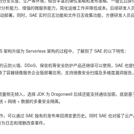
用划分至灰度、生产等环境，结合丰富的弹性策略和发布策略、一键式白屏
控分析能力、增强的微服务能力，简化运维工作并降低成本。后续研发人
实现自动部署。同时，SAE 实时日志功能和文件日志收集功能，方便研发人员
架构升级为 Serverless 架构的过程中，了解到了 SAE 的以下特性：
用的云防火墙、DDoS、保垒机等安全防护产品还继续可以使用，SAE 也
支持了容器镜像服务企业版部署应用，支持镜像安全扫描及多维度漏洞报告
量侧无倾入，选择 JDK 为 Dragonwell 后续还能支持通信加密。底层
统 + 网络 + 数据的多重安全隔离。
操作，可以通过 SAE 独有的发布单回溯变更历史。同时 SAE 也对接了云
行为日志和增删改查事件。