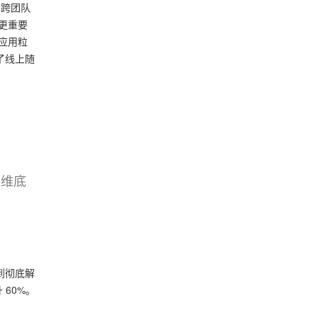
者跨团队
更重要
应用粒
了线上随
免运维底
到彻底解
60%。