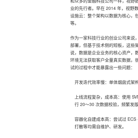
和众多的金融科技公司一样，视野数
10 分钟在聊天系统中增加
专有云
业的先行者。早在 2014 年，视
设施云：整个架构以数据为核心，包
等。
作为一家科技行业的创业公司来说
部署，但基于技术侧的短板，这些
说，数据是企业业务的核心资产，
环境无法获取客户全量真实数据，很多
试的过程中才能暴露出一些问题：
开发迭代效率慢：单体烟囱式架
上线流程复杂，成本高：使用 SV
行 20～30 次数据校验，频繁
容器化自建成本高：尝试过 ECS + D
打散等均需自维护、研发。