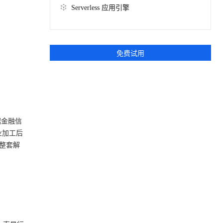
文戏情感细腻自然，动作戏激烈拳拳到肉，实现更强表演能力
支持中英文自由切换，具备更强的噪声鲁棒性
ernetes 版 ACK
云聚AI 严选权益
Serverless 应用引擎
AI 原生数据库服务发布
SSL 证书
，一键激活高效办公新体验
理容器应用的 K8s 服务
精选AI产品，从模型到应用全链提效
Agent 数据网关
堡垒机
AI 用量加速计划
云原生数据库 PolarDB
应用
防火墙
、识别商机，让客服更高效、服务更出色。
新老同享，达量后返
Agentic Database 发布
免费试用
千问办公
主机安全
NEW
的智能体编程平台
一站式AI生产力平台
AI 应用及服务市场
伶鹊
企业级人与Agent协作平台，接入和调度多个数字员工
智能客服平台，对话机器人、对话分析、智能外呼
AI 应用
据金融信
大模型服务平台百炼 - 全妙
大模型
业加工后
应用创作平台
多模态内容创作工具，已接入 DeepSeek
整套解
自然语言处理
数据标注
机器学习
息提取
与 AI 智能体进行实时音视频通话
从文本、图片、视频中提取结构化的属性信息
构建支持视频理解的 AI 音视频实时通话应用