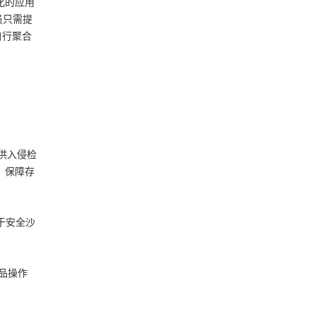
化的应用
员只需提
自行聚合
提供入侵检
，保障存
基于安全沙
产品操作