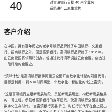
40
对富滇银行首批 40 余个业务
系统进行云原生重构
客户介绍
在中国，拥有百年历史的老字号银行品牌除了中国银行、交通银
行、招商银行之外，便是富滇银行。富滇银行品牌始于 1912 年，
由云南爱国将领蔡锷创办，曾通过发行滇币调控云南金融，创造过
一段辉煌的金融史。
“滇峰计划”是富滇银行携手阿里云全面开启数字化转型的项目代号，
目标是利用 3 到 5 年时间再造一个数字化、智能化的“线上富滇”。
“这是富滇银行立足新发展阶段、贯彻新发展理念、构建新发展格局
的一号工程。承载着富滇银行的变革愿景，使富滇银行全面进化到
数字化生存时代。”当富滇银行党委书记、时任行长代军在会上说出
这句分量十足的话时，台下的许多人立刻就明白了这场会议特殊而