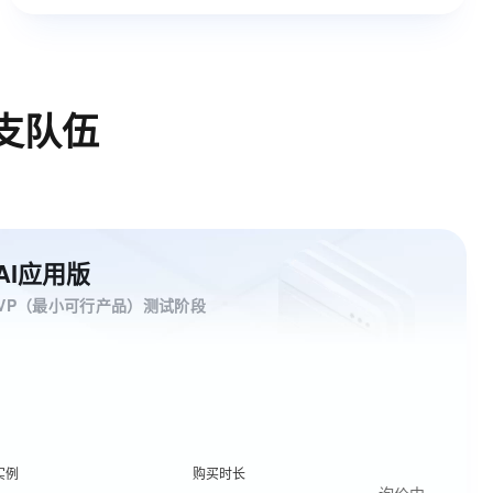
支队伍
餐-AI应用版
VP（最小可行产品）测试阶段
实例
购买时长
询价中…