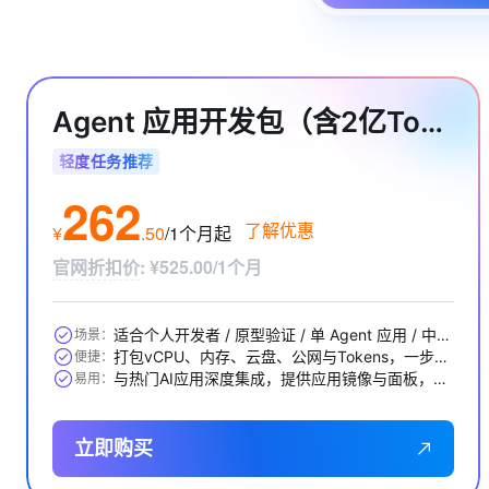
Agent 应用开发包（含2亿Tokens）
轻度任务推荐
262
了解优惠
¥
.
50
/1个月
起
官网折扣价
:
¥525.00/1个月
适合个人开发者 / 原型验证 / 单 Agent 应用 / 中小 RAG 问答等
场景：
打包vCPU、内存、云盘、公网与Tokens，一步到位
便捷：
与热门AI应用深度集成，提供应用镜像与面板，开箱即用
易用：
立即购买