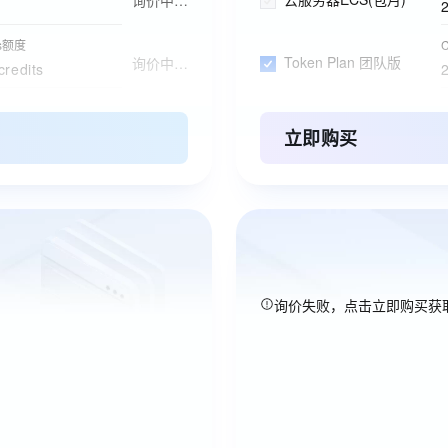
ts额度
C
Token Plan 团队版
询价中…
credits
长
C
Qoder CN 个人版订阅
询价中…
2
立即购买
阿里云盘企业版
ESA边缘安全加速国内站
询价失败，点击立即购买获