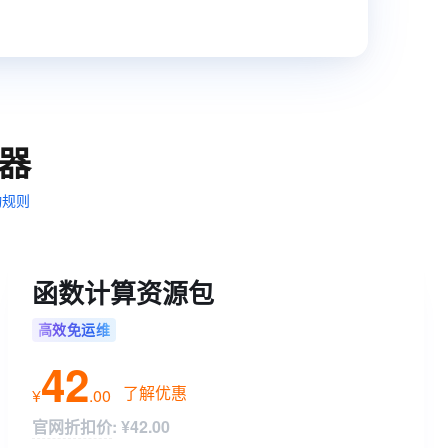
t.diy 一步搞定创意建站
构建大模型应用的安全防护体系
通过自然语言交互简化开发流程,全栈开发支持
通过阿里云安全产品对 AI 应用进行安全防护
器
动规则
函数计算资源包
高效免运维
42
了解优惠
¥
.
00
官网折扣价
:
¥42.00