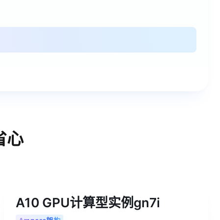
省心
A10 GPU计算型实例gn7i