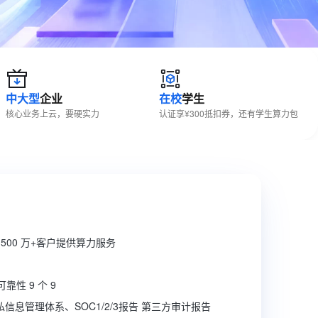
文戏情感细腻自然，动作戏激烈拳拳到肉，实现更强表演能力
支持中英文自由切换，具备更强的噪声鲁棒性
ernetes 版 ACK
云聚AI 严选权益
AI 原生数据库服务发布
SSL 证书
，一键激活高效办公新体验
理容器应用的 K8s 服务
精选AI产品，从模型到应用全链提效
Agent 数据网关
堡垒机
AI 用量加速计划
云原生数据库 PolarDB
应用
防火墙
、识别商机，让客服更高效、服务更出色。
新老同享，达量后返
Agentic Database 发布
千问办公
主机安全
NEW
中大型
企业
在校
学生
的智能体编程平台
一站式AI生产力平台
核心业务上云，要硬实力
认证享¥300抵扣券，还有学生算力包
AI 应用及服务市场
伶鹊
企业级人与Agent协作平台，接入和调度多个数字员工
智能客服平台，对话机器人、对话分析、智能外呼
AI 应用
大模型服务平台百炼 - 全妙
大模型
应用创作平台
多模态内容创作工具，已接入 DeepSeek
自然语言处理
数据标注
500 万+客户提供算力服务
机器学习
息提取
与 AI 智能体进行实时音视频通话
靠性 9 个 9
从文本、图片、视频中提取结构化的属性信息
构建支持视频理解的 AI 音视频实时通话应用
 隐私信息管理体系、SOC1/2/3报告 第三方审计报告