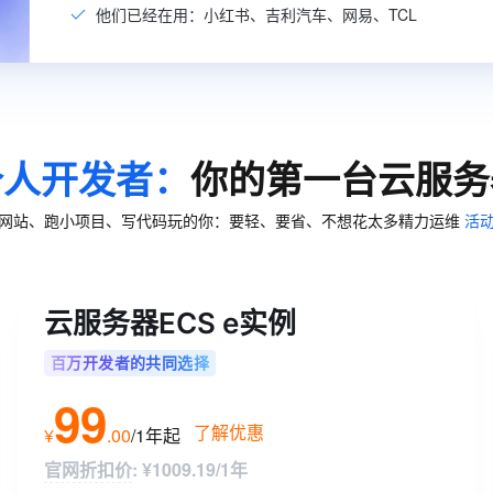
一个 AI 助手
超强辅助，Bol
他们已经在用：小红书、吉利汽车、网易、TCL
即刻拥有 DeepSeek-R1 满血版
在企业官网、通讯软件中为客户提供 AI 客服
多种方案随心选，轻松解锁专属 DeepSeek
个人开发者：
你的第一台云服务
网站、跑小项目、写代码玩的你：要轻、要省、不想花太多精力运维
活
云服务器ECS e实例
百万开发者的共同选择
99
了解优惠
¥
.
00
/1年
起
官网折扣价
:
¥1009.19/1年