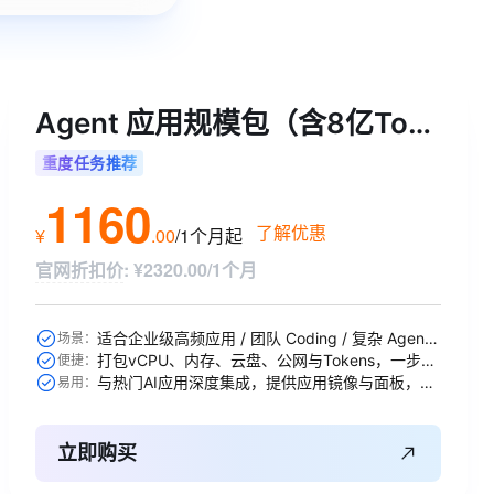
Agent 应用规模包（含8亿Tokens）
重度任务推荐
1160
了解优惠
¥
.
00
/1个月
起
官网折扣价
:
¥2320.00/1个月
适合企业级高频应用 / 团队 Coding / 复杂 Agent / 大规模 RAG 引擎等
场景：
打包vCPU、内存、云盘、公网与Tokens，一步到位
便捷：
与热门AI应用深度集成，提供应用镜像与面板，开箱即用
易用：
立即购买