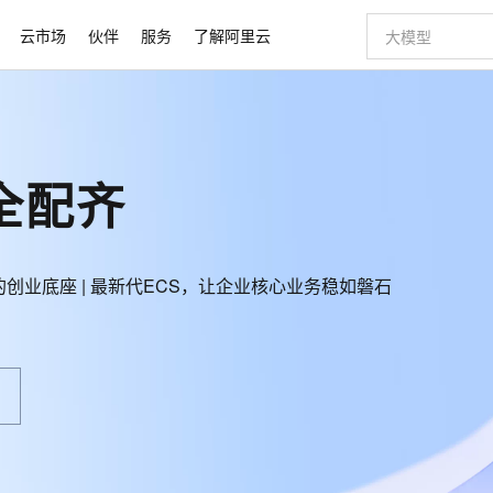
云市场
伙伴
服务
了解阿里云
AI 特惠
数据与 API
成为产品伙伴
企业增值服务
最佳实践
价格计算器
AI 场景体
基础软件
产品伙伴合
阿里云认证
市场活动
配置报价
大模型
自助选配和估算价格
步到位
智启 AI 普惠权益
产品生态集成认证中心
企业支持计划
云上春晚
域名与网站
Qwen Audio：打造专属 AI 语音助手
千问官方 MaaS 平台，为开发者和 Agent 而生，新用户赠送 1 亿 + tokens 额度
一句话生成原生
AI Coding
阿里云Maa
2026 阿里云
云服务器 E
为企业打
数据集
Windows
大模型认证
模型
NEW
NEW
全配齐
格式还原
值低价云产品抢先购
至高享 1亿+免费 tokens，加速 Al 应用落地
提供智能易用的域名与建站服务
Qwen-Audio-3.0-Realtime 端到端实时语音角色扮演
输入一句话想法,
智能编程，一键
安全可靠、
产品生态伙伴
专家技术服务
云上奥运之旅
弹性计算合作
阿里云中企出
手机三要素
宝塔 Linux
全部认证
价格优势
开源旗舰模型
即刻拥有 DeepSeek-V4-Pro
阿里云 OPC 创新助力计划
千问大模型
一键部署幻兽
AI 电商营销
对象存储 O
大模型
产品生态伙伴工作台
企业增值服务台
云栖战略参考
云存储合作计
云栖大会
身份实名认证
CentOS
训练营
推动算力普惠，释放技术红利
最高返9万
真正可用的 1M 上下文,一次完成代码全链路开发
快速构建应用程序和网站，即刻迈出上云第一步
轻松解锁专属 DeepSeek-V4-Pro
至高百万元 Token 补贴，加速一人公司成长
多元化、高性能、安全可靠的大模型服务
一键购买专属
从图文生成到
公司）的创业底座 | 最新代ECS，让企业核心业务稳如磐石
云上的中国
数据库合作计
活动全景
短信
Docker
图片和
自进化智能体
5 分钟轻松部署专属 QwenPaw
Token Plan 模型订阅计划
数字证书管理服务（原SSL证书）
高效搭建 AI
AI 广告创作
无影云电脑
企业成长
NEW
HOT
信息公告
看见新力量
云网络合作计
OCR 文字识别
JAVA
越聪明
证享300元代金券
全托管，含MySQL、PostgreSQL、SQL Server、MariaDB多引擎
Qwen3.8-Max 首发尝鲜，限时加量 10 倍，夜间低至2折
实现全站HTTPS，呈现可信的WEB访问
从聊天伙伴进化为能主动干活的本地数字员工
图文、视频一
随时随地安
Kimi-K3
HappyHors
NEW
魔搭 Mode
loud
服务实践
官网公告
Kimi 最新旗舰模型，长程编程与推理利器
让文字生成流
金融模力时刻
Salesforce O
版
发票查验
全能环境
Claude Code + GStack 打造工程团队
千问办公，限时限量积分加倍
Qoder
低代码高效构
AI 建站
短信服务
型
NEW
作计划
计划
创新中心
魔搭 ModelSc
健康状态
理服务
让AI从“聊天伙伴”进化为能干活的“数字员工”
安装技能 GStack，拥有专属 AI 工程团队
你的AI工作搭子，覆盖日常办公高频场景
面向真实软件的智能体编程平台
0 代码专业建
客户案例
天气预报查询
操作系统
Deepseek-v4-pro
HappyHors
态合作计划
态智能体模型
旗舰 MoE 大模型，百万上下文与顶尖推理能力
图生视频，流
同享
万小智 AI 建站低至 15元/月
Qoder CN
AI 短剧/漫剧
云原生数据库 
快递物流查询
WordPress
成为服务伙
高校合作
点，立即开启云上创新
覆盖公网/内网、递归/权威、移动APP等全场景解析服务
送.CN域名，送备案服务码
基于千问大模型等，支持代码智能生成、研发智能问答
AI助力短剧
GLM-5.2
Wan2.7-T
Ubuntu