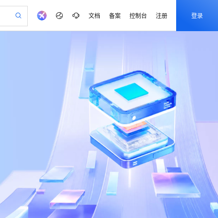
文档
备案
控制台
注册
登录
验
作计划
器
AI 活动
专业服务
服务伙伴合作计划
开发者社区
加入我们
产品动态
服务平台百炼
阿里云 OPC 创新助力计划
一站式生成采购清单，支持单品或批量购买
可编辑精美 PPT 文稿
S产品伙伴计划（繁花）
峰会
CS
造的大模型服务与应用开发平台
Agency Agents：拥有专属领域专家
AI 生产力先锋
Al MaaS 服务伙伴赋能合作
域名
博文
Careers
至高可申请百万元
Qwen3.8-Max 模型上线
 轻松生成专业的 PPT
开启高性价比 AI 编程新体验
弹性可伸缩的云计算服务
先锋实践拓展 AI 生产力的边界
多领域专家智能体,一键组建 AI 虚拟交付团队
Token 补贴，五大权
计划
海大会
伙伴信用分合作计划
商标
问答
社会招聘
益加速 OPC 成功
帕鲁游戏服务器
SS
HappyHorse 打造一站式影视创作平台
飞天发布时刻
HOT
Open Search 向量检索版支
划
备案
电子书
校园招聘
联机服务器，轻松开启游戏
视频创作，一键激活电商全链路生产力
稳定、安全、高性价比、高性能的云存储服务
所见，即是所愿
持视频检索 Pipeline 功能
可视化编排打通从文字构思到成片全链路闭环
更多支持
划
公司注册
镜像站
视频生成
语音识别与合成
 智能体与工作流应用
漫剧工坊：一站式动画创作平台
AI 实训营
应用身份服务 (IDaaS)
合作伙伴培训与认证
划
上云迁移
站生成，高效打造优质广告素材
全接入的云上超级电脑
通过阿里云百炼高效搭建AI应用,助力高效开发
快速生产连贯的高质量长漫剧
从基础到进阶，Agent 创客手把手教你
OpenClaw 管理能力上线
e-1.1-T2V
Qwen3-TTS-Flash
lScope
我要反馈
查询合作伙伴
畅细腻的高质量视频
离线语音合成大模型，多语言方言自适应，低延迟高稳定
n Alibaba Cloud ISV 合作
代维服务
建企业门户网站
10 分钟搭建微信、支付宝小程序
MaxCompute MaxFrame 提
创新加速
ope
登录合作伙伴管理后台
我要建议
站，无忧落地极速上线
以可视化方式快速构建移动和 PC 门户网站
国内短信简单易用，安全可靠，秒级触达，全球覆盖200+国家和地区。
高效部署网站，快速应用到小程序
供自动弹性内存功能
e-1.1-I2V
Cosyvoice-V3-Flash
安全
畅自然，细节丰富
高表现力语音合成大模型，语音克隆听感自然
我要投诉
PolarDB
上云场景组合购
Milvus 弹性伸缩功能新增节
伴
漫剧创作，剧本、分镜、视频高效生成
100%兼容MySQL、PostgreSQL，兼容Oracle，支持集中和分布式
覆盖90%+业务场景，专享组合折扣价
点支持范围
2V
VPN
Fun-ASR