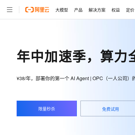
大模型
产品
解决方案
权益
定价
大模型
产品
解决方案
权益
定价
云市场
伙伴
服务
了解阿里云
精选产品
精选解决方案
普惠上云
产品定价
精选商城
成为销售伙伴
售前咨询
为什么选择阿里云
千问AI平台
了解云产品的定价详情
大模型服务平台百炼
睿译宝，AI翻译排版一
普惠上云 官方力荐
分销伙伴
在线服务
网站建设
什么是云计算
大
年中加速季，算力
大模型服务与应用平台
上传文档即自动完成翻译和
云服务器38元/年起，超
咨询伙伴
多端小程序
技术领先
云上成本管理
售后服务
轻量应用服务器
GLM-5.2：长任务时代
官方推荐返现计划
大模型
精选产品
精选解决方案
Salesforce 国际版订阅
稳定可靠
管理和优化成本
推荐新用户得奖励，单订单
销售伙伴合作计划
自助服务
¥38/年，部署你的第一个 AI Agent | OPC（一人
友盟天域
安全合规
人工智能与机器学习
AI
文本生成
云数据库 RDS
Hermes Agent，打造
云工开物
无影生态合作计划
在线服务
观测云
分析师报告
自主进化，持久记忆，越用
高校专属算力普惠，学生认
计算
互联网应用开发
Qwen3.8-Max
HOT
Salesforce On Alibaba C
工单服务
智能体时代全能旗舰模型
Tuya 物联网平台阿里云
研究报告与白皮书
人工智能平台 PAI
快速拥有专属 OpenClaw
大模
Consulting Partner 合
大数据
容器
免费试用
限量秒杀
短信专区
免费试用
一站式AI开发、训练和推
蓝凌 OA
Qwen3.7-Plus
AI 大模型销售与服务生
现代化应用
存储
天池大赛
能看、能想、能动手的多模
云解析DNS
解决方案免费试用 新老
电子合同
最高领取价值200元试用
安全
网络与CDN
AI 算法大赛
Qwen3-VL-Plus
畅捷通