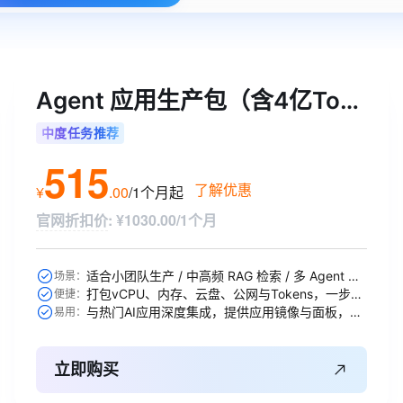
Agent 应用生产包（含4亿Tokens）
中度任务推荐
515
了解优惠
¥
.
00
/1个月
起
官网折扣价
:
¥1030.00/1个月
适合小团队生产 / 中高频 RAG 检索 / 多 Agent 协作等
场景：
打包vCPU、内存、云盘、公网与Tokens，一步到位
便捷：
与热门AI应用深度集成，提供应用镜像与面板，开箱即用
易用：
立即购买