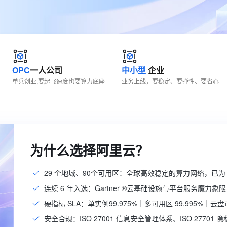
服务生态伙伴
视觉 Coding、空间感知、多模态思考等全面升级
1M上下文，专为长程任务能力而生
云工开物
企业应用
Works
Night Plan 支持 Qwen 3.8-Max
云原生大数据计算服务 MaxCompute
AI 办公
容器服务 Kub
NEW
Red Hat
30+ 款产品免费体验
Data Agent 驱动的一站式 Data+AI 开发治理平台
夜间 5 折，Qwen/Meoo/TokenPlan 客户专享
面向分析的企业级SaaS模式云数据仓库
AI智能应用
提供一站式管
科研合作
ERP
堂（旗舰版）
SUSE
智能客服
AI 应用构建
大模型原生
CRM
防护产品
2个月
自动承接线索
建站小程序
Qoder
大模型服务平台百炼-应用模版
OA 办公系统
HOT
NEW
OPC
一人公司
中小型
企业
面向真实软件
个人版上线、团队版降价；千问3.8-Max首发发尝鲜
丰富多元化的应用模版和解决方案
单兵创业,要起飞速度也要算力底座
业务上线，要稳定、要弹性、要省心
力提升
财税管理
模板建站
万有无界
大模型服务平台百炼-智能体
400电话
定制建站
的模型效果
灵活可视化地构建企业级 Agent
方案
广告营销
模板小程序
秒悟
人工智能平台 PAI
定制小程序
云端极速 AI 
新一代 AI 视频生成模型，深度适配广告营销等场景
AI Native 的算法工程平台，一站式完成建模、训练、推理服务部署
为什么选择阿里云？
APP 开发
29 个地域、90个可用区：全球高效稳定的算力网络，已为 
建站系统
连续 6 年入选：Gartner ®云基础设施与平台服务魔力象限
AI 应用
10分钟微调：让0.6B模型媲美235B模
多模态数据信
硬指标 SLA：单实例99.975%｜多可用区 99.995%｜云盘可
型
依托云原生高可用架构,实现Dify私有化部署
安全合规：ISO 27001 信息安全管理体系、ISO 27701
用1%尺寸在特定领域达到大模型90%以上效果