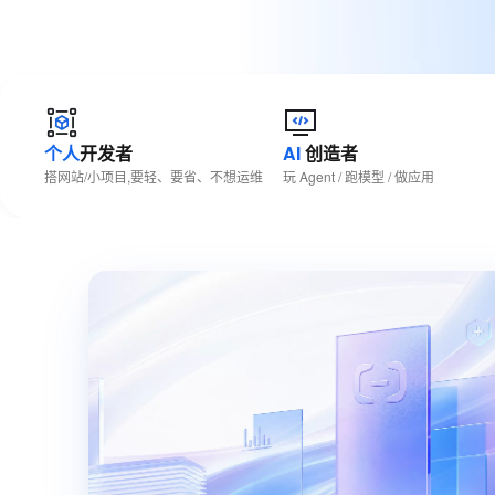
大数据开发治理平台 Data
AI 产品 免费试用
网络
安全
云开发大赛
Tableau 订阅
1亿+ 大模型 tokens 和 
可观测
入门学习赛
中间件
AI空中课堂在线直播课
云防火墙
140+云产品 免费试用
大模型服务
上云与迁云
云原生的云上边界网络安全
产品新客免费试用，最长1
数据库
生态解决方案
千问AI平台-Token Plan
个人
开发者
AI
创造者
企业出海
大模型ACA认证体验
大数据计算
搭网站/小项目,要轻、要省、不想运维
玩 Agent / 跑模型 / 做应用
助力企业全员 AI 认知与能
行业生态解决方案
政企业务
媒体服务
千问AI平台-模型体验
开发者生态解决方案
在线体验全尺寸、多种模态
企业服务与云通信
AI 开发和 AI 应用解决
Happy 系列大模型
域名与网站
终端用户计算
Serverless
大模型解决方案
开发工具
快速部署 Dify，高效搭建 
迁移与运维管理