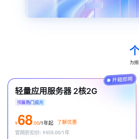
10 分钟在聊天系统中增加
专有云
为搭
轻量应用服务器 2核2G
预装热门应用
68
了解优惠
¥
.
00
/1年
起
官网折扣价
:
¥459.00/1年