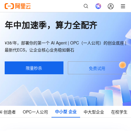
年中加速季，算力全配齐
¥38/年，部署你的第一个 AI Agent | OPC（一人公司）的创业底座 |
最新代ECS，让企业核心业务稳如磐石
限量秒杀
免费试用
中小型
企业
AI
创造者
OPC
一人公司
中大型
企业
在校
学生