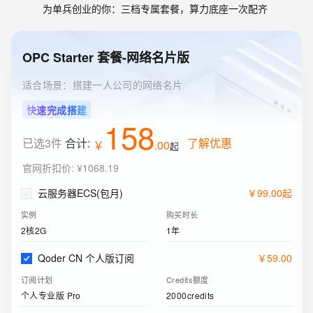
为单兵创业的你：三档专属套餐，算力底座一次配齐
OPC Starter 套餐-网络名片版
适合场景：搭建一人公司的网络名片
快速完成搭建
158
已选3件
合计:
了解优惠
￥
.
00
起
官网折扣价
:
¥1068.19
云服务器ECS(包月)
￥
99
.
00
起
实例
购买时长
2核2G
1年
Qoder CN 个人版订阅
￥
59
.
00
订阅计划
Credits额度
个人专业版 Pro
2000credits