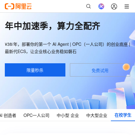
年中加速季，算力全配齐
¥38/年，部署你的第一个 AI Agent | OPC（一人公司）的创业底座 |
最新代ECS，让企业核心业务稳如磐石
限量秒杀
免费试用
在校
学生
AI
创造者
OPC
一人公司
中小型
企业
中大型
企业