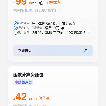
99
了解优惠
¥
.
00
/1年
起
官网折扣价
:
¥1009.19/1年
中小型网站建设、开发测试等
适合场景：
续费99元1年
限购1台，持续低价：
2核2G，3M固定带宽，40G ESSD Entry盘
热门配置：
立即购买
函数计算资源包
高效免运维
42
了解优惠
¥
.
00