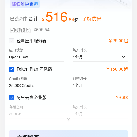
降低维护负担
516
已选7件
合计:
了解优惠
￥
.
54
起
官网折扣价
:
¥605.54
轻量应用服务器
￥
29
.
00
起
应用镜像
购买时长
1个月
OpenClaw
Token Plan 团队版
￥
150
.
00
起
Credits额度
订购时长
25,000Credits
1个月
阿里云盘企业版
￥
6
.
63
存储空间
购买时长
200GB
1个月
对象存储 OSS 资源包
￥
9
.
00
标准 - 本地冗余存储规格
购买时长