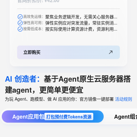
官网折扣价
:
¥42.00
聚焦业务逻辑开发，无需关心服务器购买等运维操作
高效免运维：
弹性实例应对突发流量，常驻实例消除冷启动
弹性高可用：
按实际使用计算资源计费，资源利用率高
按需低成本：
立即购买
AI 创造者：
基于Agent原生云服务器搭
建agent，更简单更便宜
为玩 Agent、跑模型、做 AI 应用的你：官方镜像一键部署
活动规则
Agent应用包
Agent
打包预付费Tokens资源