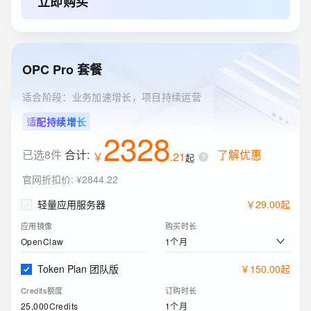
立即购买
40GB
1年
云服务器ECS(包月)
￥
205
.
91
实例
购买时长
OPC Pro 套餐
2核4G
1个月
适合阶段：业务加速增长，项目持续运营
关系型数据库RDS(包月)
￥
116
.
00
适配持续增长
实例规格
购买时长
2328
1核2GB（通用型）
1个月
已选8件
合计:
了解优惠
￥
.
21
起
ESA边缘安全加速国内站
￥
0
.
00
官网折扣价
:
¥2844.22
订购版本
购买时长
轻量应用服务器
￥
29
.
00
起
免费版
1个月
应用镜像
购买时长
1个月
OpenClaw
Token Plan 团队版
￥
150
.
00
起
Credits额度
订购时长
25,000Credits
1个月