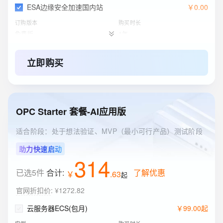
ESA边缘安全加速国内站
￥
0
.
00
订购版本
购买时长
免费版
1年
立即购买
OPC Starter 套餐-AI应用版
适合阶段：处于想法验证、MVP（最小可行产品）测试阶段
助力快速启动
314
已选5件
合计:
了解优惠
￥
.
63
起
官网折扣价
:
¥1272.82
云服务器ECS(包月)
￥
99
.
00
起