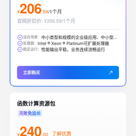
206
标准版
1个月
¥
.
59
/1个月
应用型负载均衡(按量付费)
￥
0
.
08
官网折扣价
:
¥206.59/1个月
实例网络类型
功能版本（实例费）
私网
基础版
中小类型和规模的企业级应用、中小型数据库系统、缓存、搜索集群
适合场景：
Intel ® Xeon ® Platinum可扩展处理器
处理器：
性能输出平稳，业务连续流畅运行
稳定运行：
立即购买
函数计算资源包
高效免运维
240
了解优惠
¥
.
00