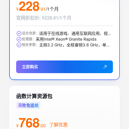
228
¥
.
91
/1个月
官网折扣价
:
¥228.91/1个月
适用于在线游戏、通用互联网应用、视频编解码、数据库应用、搜索推荐等
适合场景：
采用Intel® Xeon® Granite Rapids
处理器：
主频3.2 GHz，全核睿频3.6 GHz，单核最大睿频3.9GHz
相关参数：
立即购买
函数计算资源包
高效免运维
768
了解优惠
¥
.
00