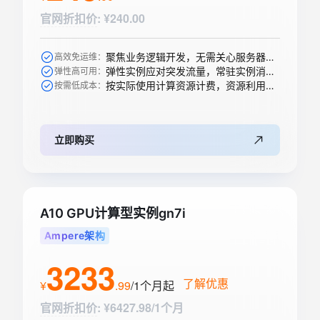
官网折扣价
:
¥240.00
聚焦业务逻辑开发，无需关心服务器购买等运维操作
高效免运维：
弹性实例应对突发流量，常驻实例消除冷启动
弹性高可用：
按实际使用计算资源计费，资源利用率高
按需低成本：
立即购买
A10 GPU计算型实例gn7i
Ampere架构
3233
了解优惠
¥
.
99
/1个月
起
官网折扣价
:
¥6427.98/1个月