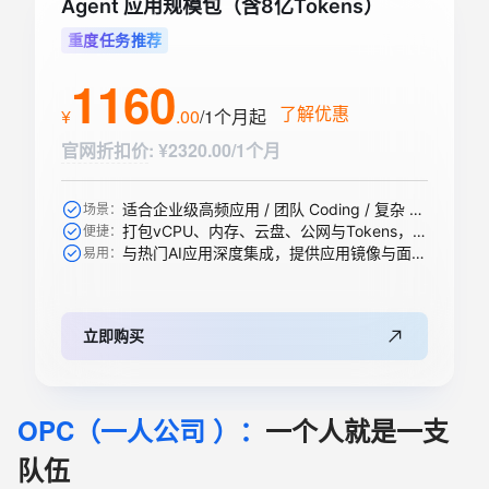
Agent 应用规模包（含8亿Tokens）
重度任务推荐
1160
了解优惠
¥
.
00
/1个月
起
官网折扣价
:
¥2320.00/1个月
适合企业级高频应用 / 团队 Coding / 复杂 Agent / 大规模 RAG 引擎等
场景：
打包vCPU、内存、云盘、公网与Tokens，一步到位
便捷：
与热门AI应用深度集成，提供应用镜像与面板，开箱即用
易用：
立即购买
OPC（一人公司 ）：
一个人就是一支
队伍