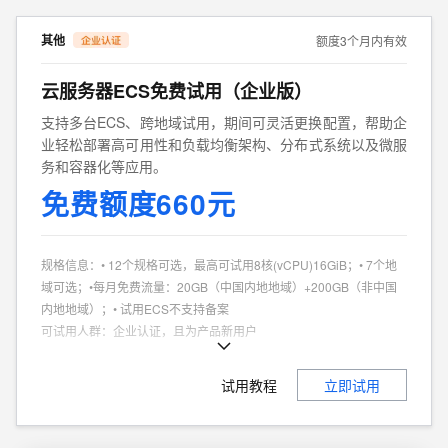
其他
额度3个月内有效
云服务器ECS免费试用（企业版）
支持多台ECS、跨地域试用，期间可灵活更换配置，帮助企
业轻松部署高可用性和负载均衡架构、分布式系统以及微服
务和容器化等应用。
免费额度660元
规格信息
：
• 12个规格可选，最高可试用8核(vCPU)16GiB；• 7个地
域可选；•每月免费流量：20GB（中国内地地域）+200GB（非中国
内地地域）；• 试用ECS不支持备案
可试用人群
：
企业认证，且为产品新用户
商品特点
：
个人、企业试用不同享
试用教程
立即试用