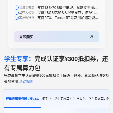
支持13B-70B模型推理，赋能文生图/视频、搜索推荐等AI模型
场景全覆盖：
提供48GB/72GB大容量显存，搭配1344 GB/s带宽轻松承载大模型
显存大带宽：
支持RTX、TensorRT等常用加速功能，全新升级支持下一代精度
加速新特性：
立即购买
学生专享：
完成认证享¥300抵扣券，还
有专属算力包
完成高校学生认证即享300元抵扣金｜除练手包外，其余商品均支持
叠加使用
活动规则
轻量应用服务器 2核0.5G
练手包
学生专属算力包-毕设包
学生专属算力包-