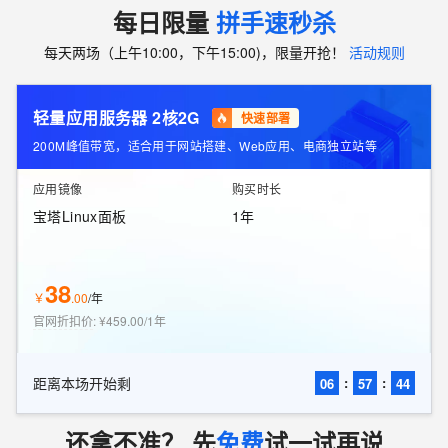
每日限量
拼手速秒杀
每天两场（上午10:00，下午15:00)，限量开抢！
活动规则
轻量应用服务器 2核2G
快速部署
200M峰值带宽，适合用于网站搭建、Web应用、电商独立站等
应用镜像
购买时长
宝塔Linux面板
1年
38
￥
.
00
/
年
官网折扣价
:
¥459.00/1年
距离本场开始剩
:
:
06
57
42
还拿不准？ 先
免费
试一试再说