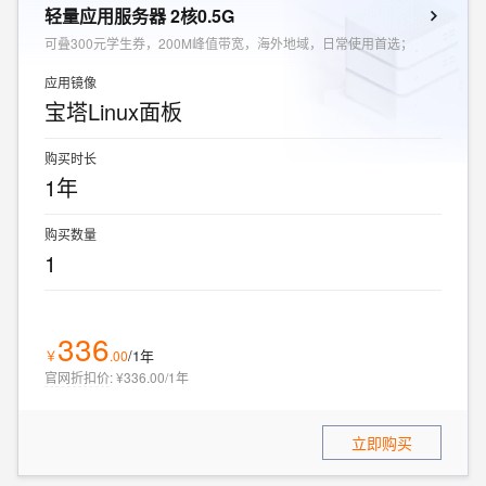
轻量应用服务器 2核0.5G
可叠300元学生券，200M峰值带宽，海外地域，日常使用首选；
应用镜像
宝塔Linux面板
购买时长
1年
购买数量
1
336
/1年
￥
.
00
官网折扣价
:
¥336.00/1年
立即购买