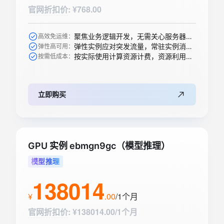
官网折扣价
:
¥768.00
聚焦业务逻辑开发，无需关心服务器购买等运维操作
高效免运维：
弹性实例应对突发流量，常驻实例消除冷启动
弹性高可用：
按实际使用计算资源计费，资源利用率高
按需低成本：
立即购买
GPU 实例 ebmgn9gc（模型推理）
模型推理
138014
¥
.
00
/1个月
官网折扣价
:
¥138014.00/1个月