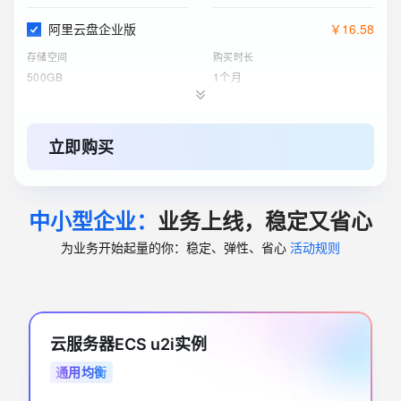
阿里云盘企业版
￥
16
.
58
存储空间
购买时长
500GB
1个月
对象存储 OSS 资源包
￥
118
.
99
起
标准 - 本地冗余存储规格
购买时长
立即购买
500GB
1年
云服务器ECS(包月)
￥
783
.
64
中小型企业：
业务上线，稳定又省心
实例
购买时长
4核8G
1个月
为业务开始起量的你：稳定、弹性、省心
活动规则
关系型数据库RDS(包月)
￥
1110
.
00
实例规格
购买时长
1个月
4核8GB（通用型）
云服务器ECS u2i实例
ESA边缘安全加速国内站
￥
120
.
00
起
通用均衡
订购版本
购买时长