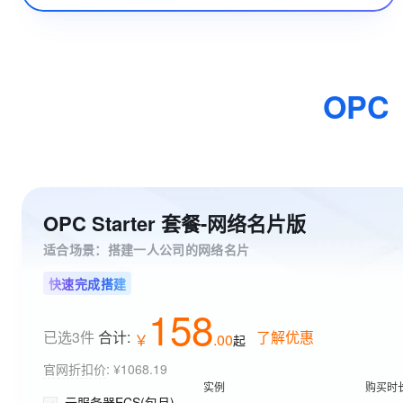
OPC
OPC Starter 套餐-网络名片版
适合场景：搭建一人公司的网络名片
快速完成搭建
158
已选3件
合计:
了解优惠
￥
.
00
起
官网折扣价
:
¥1068.19
实例
购买时
云服务器ECS(包月)