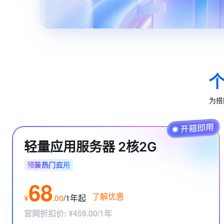
10 分钟在聊天系统中增加
专有云
为搭
轻量应用服务器 2核2G
预装热门应用
68
了解优惠
¥
.
00
/1年
起
官网折扣价
:
¥459.00/1年