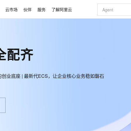
云市场
伙伴
服务
了解阿里云
AI 特惠
数据与 API
成为产品伙伴
企业增值服务
最佳实践
价格计算器
AI 场景体
基础软件
产品伙伴合
阿里云认证
市场活动
配置报价
大模型
自助选配和估算价格
新方式
睿译宝，AI翻译排版一步到位
智启 AI 普惠权益
产品生态集成认证中心
企业支持计划
云上春晚
域名与网站
千问官方 MaaS 平台，为开发者和 Agent 而生，新用户赠送 1 亿 + tokens 额度
Qwen Aud
AI Coding
阿里云Maa
2026 阿里云
云服务器 E
为企业打
数据集
Windows
大模型认证
模型
NEW
NEW
全配齐
交付可用成果
值低价云产品抢先购
上传文档即自动完成翻译和格式还原
至高享 1亿+免费 tokens，加速 Al 应用落地
提供智能易用的域名与建站服务
智能编程，一键
安全可靠、
产品生态伙伴
专家技术服务
云上奥运之旅
弹性计算合作
阿里云中企出
手机三要素
宝塔 Linux
全部认证
价格优势
有专属领域专家
GLM-5.2：长任务时代开源旗舰模型
阿里云 OPC 创新助力计划
千问大模型
即刻拥有 DeepS
AI 电商营销
对象存储 O
大模型
产品生态伙伴工作台
企业增值服务台
云栖战略参考
云存储合作计
云栖大会
身份实名认证
CentOS
训练营
推动算力普惠，释放技术红利
最高返9万
多领域专家智能体,一键组建 AI 虚拟交付团队
快速构建应用程序和网站，即刻迈出上云第一步
至高百万元 Token 补贴，加速一人公司成长
多元化、高性能、安全可靠的大模型服务
真正可用的 1M 上下文,一次完成代码全链路开发
轻松解锁专属 Dee
从图文生成到
公司）的创业底座 | 最新代ECS，让企业核心业务稳如磐石
云上的中国
数据库合作计
活动全景
短信
Docker
图片和
站式影视创作平台
Hermes Agent，打造自进化智能体
Token Plan 模型订阅计划
数字证书管理服务（原SSL证书）
5 分钟轻松部署
AI 广告创作
无影云电脑
企业成长
NEW
信息公告
看见新力量
云网络合作计
OCR 文字识别
JAVA
证享300元代金券
可视化编排打通从文字构思到成片全链路闭环
全托管，含MySQL、PostgreSQL、SQL Server、MariaDB多引擎
自主进化，持久记忆，越用越聪明
Qwen3.8-Max 首发尝鲜，限时加量 10 倍，夜间低至2折
实现全站HTTPS，呈现可信的WEB访问
图文、视频一
随时随地安
Kimi-K3
HappyHors
NEW
魔搭 Mode
loud
服务实践
官网公告
Kimi 最新旗舰模型，长程编程与推理利器
让文字生成流
金融模力时刻
Salesforce O
版
发票查验
全能环境
Claude Code + GStack 打造工程团队
千问办公，限时限量积分加倍
Qoder
低代码高效构
AI 建站
短信服务
型
NEW
作计划
计划
创新中心
魔搭 ModelSc
健康状态
理服务
让AI从“聊天伙伴”进化为能干活的“数字员工”
安装技能 GStack，拥有专属 AI 工程团队
你的AI工作搭子，覆盖日常办公高频场景
面向真实软件的智能体编程平台
0 代码专业建
客户案例
天气预报查询
操作系统
Deepseek-v4-pro
HappyHors
态合作计划
态智能体模型
旗舰 MoE 大模型，百万上下文与顶尖推理能力
图生视频，流
同享
万小智 AI 建站低至 15元/月
Qoder CN
AI 短剧/漫剧
云原生数据库 
快递物流查询
WordPress
成为服务伙
高校合作
点，立即开启云上创新
覆盖公网/内网、递归/权威、移动APP等全场景解析服务
送.CN域名，送备案服务码
基于千问大模型等，支持代码智能生成、研发智能问答
AI助力短剧
GLM-5.2
Wan2.7-T
Ubuntu