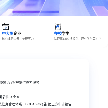
文戏情感细腻自然，动作戏激烈拳拳到肉，实现更强表演能力
支持中英文自由切换，具备更强的噪声鲁棒性
ernetes 版 ACK
云聚AI 严选权益
AI 原生数据库服务发布
SSL 证书
，一键激活高效办公新体验
理容器应用的 K8s 服务
精选AI产品，从模型到应用全链提效
Agent 数据网关
堡垒机
AI 用量加速计划
云原生数据库 PolarDB
应用
防火墙
、识别商机，让客服更高效、服务更出色。
新老同享，达量后返
Agentic Database 发布
千问办公
主机安全
NEW
中大型
企业
在校
学生
的智能体编程平台
一站式AI生产力平台
核心业务上云，要硬实力
认证享¥300抵扣券，还有学生算力包
AI 应用及服务市场
伶鹊
企业级人与Agent协作平台，接入和调度多个数字员工
智能客服平台，对话机器人、对话分析、智能外呼
AI 应用
大模型服务平台百炼 - 全妙
大模型
应用创作平台
多模态内容创作工具，已接入 DeepSeek
自然语言处理
数据标注
500 万+客户提供算力服务
机器学习
息提取
与 AI 智能体进行实时音视频通话
靠性 9 个 9
从文本、图片、视频中提取结构化的属性信息
构建支持视频理解的 AI 音视频实时通话应用
 隐私信息管理体系、SOC1/2/3报告 第三方审计报告