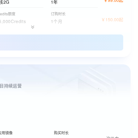
核2G
1年
redits额度
订购时长
￥
150
.
00
起
5,000Credits
1个月
redits额度
购买时长
￥
59
.
00
000credits
1个月
储空间
购买时长
￥
6
.
63
00GB
1个月
购版本
购买时长
￥
0
.
00
免费版
1年
目持续运营
应用镜像
购买时长