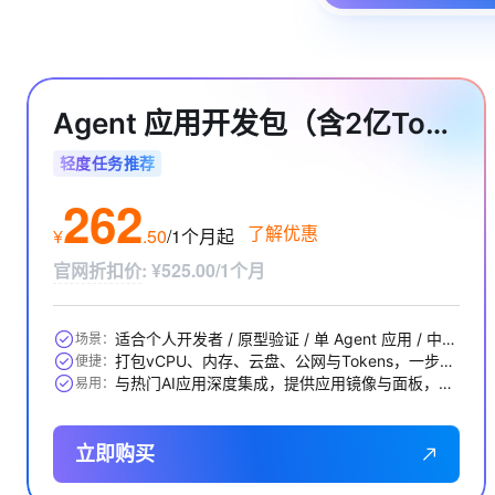
Agent 应用开发包（含2亿Tokens）
轻度任务推荐
262
了解优惠
¥
.
50
/1个月
起
官网折扣价
:
¥525.00/1个月
适合个人开发者 / 原型验证 / 单 Agent 应用 / 中小 RAG 问答等
场景：
打包vCPU、内存、云盘、公网与Tokens，一步到位
便捷：
与热门AI应用深度集成，提供应用镜像与面板，开箱即用
易用：
立即购买