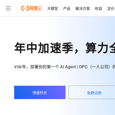
大模型
产品
解决方案
权益
定价
大模型
产品
解决方案
权益
定价
云市场
伙伴
服务
了解阿里云
精选产品
精选解决方案
普惠上云
产品定价
精选商城
成为销售伙伴
售前咨询
为什么选择阿里云
千问AI平台
了解云产品的定价详情
大模型服务平台百炼
千问办公，解锁你的工作
普惠上云 官方力荐
分销伙伴
在线服务
网站建设
什么是云计算
大
年中加速季，算力
大模型服务与应用平台
企业级Agent产品，直接
云服务器38元/年起，超
咨询伙伴
多端小程序
技术领先
云上成本管理
售后服务
轻量应用服务器
Agency Agents：拥
官方推荐返现计划
大模型
精选产品
精选解决方案
Salesforce 国际版订阅
稳定可靠
管理和优化成本
推荐新用户得奖励，单订单
销售伙伴合作计划
自助服务
¥38/年，部署你的第一个 AI Agent | OPC（一人
友盟天域
安全合规
人工智能与机器学习
AI
文本生成
云数据库 RDS
HappyHorse 打造一
云工开物
无影生态合作计划
在线服务
观测云
分析师报告
高校专属算力普惠，学生认
计算
互联网应用开发
Qwen3.8-Max
HOT
Salesforce On Alibaba C
工单服务
智能体时代全能旗舰模型
Tuya 物联网平台阿里云
研究报告与白皮书
人工智能平台 PAI
快速拥有专属 OpenClaw
大模
Consulting Partner 合
大数据
容器
免费试用
限量秒杀
短信专区
免费试用
一站式AI开发、训练和推
蓝凌 OA
Qwen3.7-Plus
AI 大模型销售与服务生
现代化应用
存储
天池大赛
能看、能想、能动手的多模
云解析DNS
解决方案免费试用 新老
电子合同
最高领取价值200元试用
安全
网络与CDN
AI 算法大赛
Qwen3-VL-Plus
畅捷通