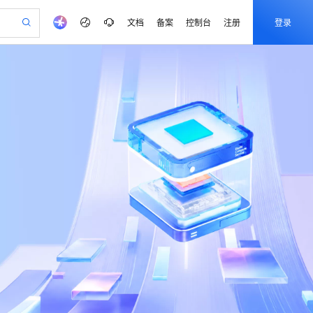
文档
备案
控制台
注册
登录
验
作计划
器
AI 活动
专业服务
服务伙伴合作计划
开发者社区
加入我们
产品动态
服务平台百炼
阿里云 OPC 创新助力计划
一站式生成采购清单，支持单品或批量购买
io：打造专属 AI 语音助手
S产品伙伴计划（繁花）
峰会
CS
造的大模型服务与应用开发平台
一句话生成原生可编辑精美 PPT 文稿
AI 生产力先锋
Al MaaS 服务伙伴赋能合作
域名
博文
Careers
至高可申请百万元
Qwen3.8-Max 模型上线
开启高性价比 AI 编程新体验
弹性可伸缩的云计算服务
Qwen-Audio-3.0-Realtime 端到端实时语音角色扮演
输入一句话想法, 轻松生成专业的 PPT
先锋实践拓展 AI 生产力的边界
Token 补贴，五大权
计划
海大会
伙伴信用分合作计划
商标
问答
社会招聘
益加速 OPC 成功
eek-V4-Pro
SS
一键部署幻兽帕鲁游戏服务器
飞天发布时刻
HOT
Open Search 向量检索版支
划
备案
电子书
校园招聘
pSeek-V4-Pro
视频创作，一键激活电商全链路生产力
稳定、安全、高性价比、高性能的云存储服务
一键购买专属联机服务器，轻松开启游戏
所见，即是所愿
持视频检索 Pipeline 功能
更多支持
划
公司注册
镜像站
视频生成
语音识别与合成
专属 QwenPaw
漫剧工坊：一站式动画创作平台
AI 实训营
HOT
应用身份服务 (IDaaS)
合作伙伴培训与认证
划
上云迁移
站生成，高效打造优质广告素材
全接入的云上超级电脑
从聊天伙伴进化为能主动干活的本地数字员工
快速生产连贯的高质量长漫剧
从基础到进阶，Agent 创客手把手教你
OpenClaw 管理能力上线
e-1.1-T2V
Qwen3-TTS-Flash
lScope
我要反馈
查询合作伙伴
畅细腻的高质量视频
离线语音合成大模型，多语言方言自适应，低延迟高稳定
n Alibaba Cloud ISV 合作
代维服务
建企业门户网站
10 分钟搭建微信、支付宝小程序
MaxCompute MaxFrame 提
创新加速
ope
登录合作伙伴管理后台
我要建议
站，无忧落地极速上线
以可视化方式快速构建移动和 PC 门户网站
国内短信简单易用，安全可靠，秒级触达，全球覆盖200+国家和地区。
高效部署网站，快速应用到小程序
供自动弹性内存功能
e-1.1-I2V
Cosyvoice-V3-Flash
安全
畅自然，细节丰富
高表现力语音合成大模型，语音克隆听感自然
我要投诉
PolarDB
上云场景组合购
Milvus 弹性伸缩功能新增节
伴
漫剧创作，剧本、分镜、视频高效生成
100%兼容MySQL、PostgreSQL，兼容Oracle，支持集中和分布式
覆盖90%+业务场景，专享组合折扣价
点支持范围
2V
VPN
Fun-ASR