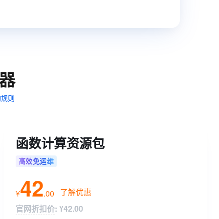
t.diy 一步搞定创意建站
构建大模型应用的安全防护体系
通过自然语言交互简化开发流程,全栈开发支持
通过阿里云安全产品对 AI 应用进行安全防护
器
动规则
函数计算资源包
高效免运维
42
了解优惠
¥
.
00
官网折扣价
:
¥42.00