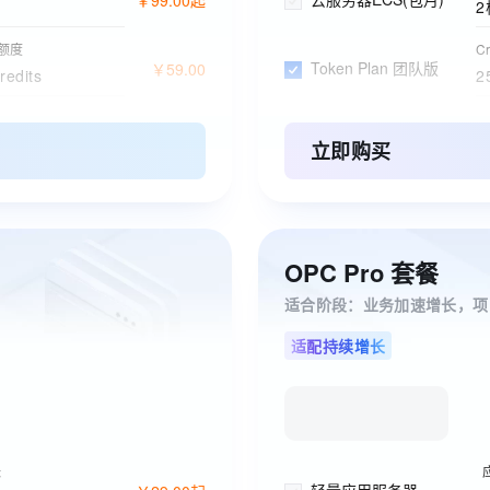
2
s额度
C
Token Plan 团队版
￥
59
.
00
redits
2
长
C
Qoder CN 个人版订阅
￥
0
.
00
2
立即购买
存
阿里云盘企业版
2
订
OPC Pro 套餐
ESA边缘安全加速国内站
适合阶段：业务加速增长，项
适配持续增长
长