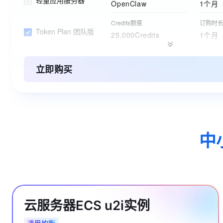
轻量应用服务器
OpenClaw
1个月
Credits额度
订购时
Token Plan 团队版
25,000Credits
1个月
存储空间
购买时
阿里云盘企业版
200GB
1个月
立即购买
标准 - 本地冗余存储规格
购买时
对象存储 OSS 资源包
40GB
1年
实例
购买时
云服务器ECS(包月)
2核4G
1个月
中
实例规格
购买时
关系型数据库RDS(包月)
1核2GB（通用型）
1个月
订购版本
购买时
ESA边缘安全加速国内站
免费版
1个月
云服务器ECS u2i实例