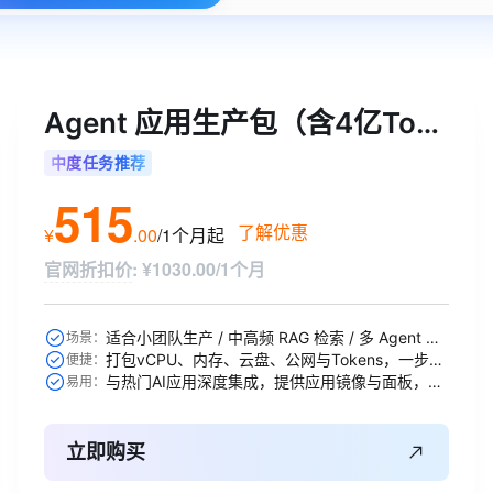
Agent 应用生产包（含4亿Tokens）
中度任务推荐
515
了解优惠
¥
.
00
/1个月
起
官网折扣价
:
¥1030.00/1个月
适合小团队生产 / 中高频 RAG 检索 / 多 Agent 协作等
场景：
打包vCPU、内存、云盘、公网与Tokens，一步到位
便捷：
与热门AI应用深度集成，提供应用镜像与面板，开箱即用
易用：
立即购买