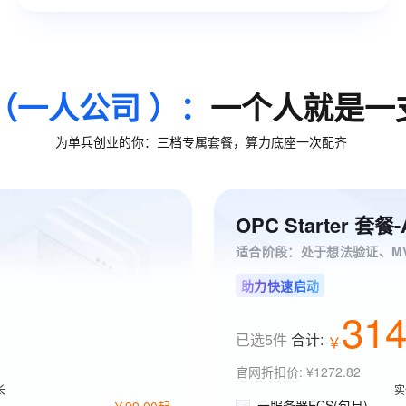
（一人公司 ）：
一个人就是一
为单兵创业的你：三档专属套餐，算力底座一次配齐
OPC Starter 套
适合阶段：处于想法验证、M
助力快速启动
31
已选5件
合计:
￥
官网折扣价
:
¥1272.82
长
实
云服务器ECS(包月)
￥
99
.
00
起