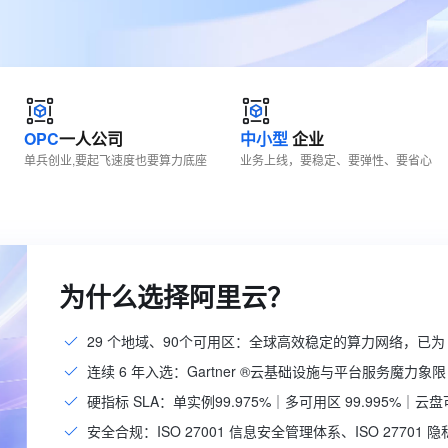
服务生态伙伴
视觉 Coding、空间感知、多模态思考等全面升级
1M上下文，专为长程任务能力而生
云工开物
企业应用
Works
Night Plan 支持 Qwen 3.8-Max
云原生大数据计算服务 MaxCompute
AI 办公
容器服务 Kub
NEW
Red Hat
30+ 款产品免费体验
Data Agent 驱动的一站式 Data+AI 开发治理平台
夜间 5 折，Qwen/Meoo/TokenPlan 客户专享
面向分析的企业级SaaS模式云数据仓库
AI智能应用
提供一站式管
科研合作
ERP
堂（旗舰版）
SUSE
智能客服
AI 应用构建
大模型原生
CRM
防护产品
2个月
自动承接线索
建站小程序
Qoder
大模型服务平台百炼-应用模版
OA 办公系统
HOT
NEW
OPC
一人公司
中小型
企业
面向真实软件
个人版上线、团队版降价；千问3.8-Max首发发尝鲜
丰富多元化的应用模版和解决方案
单兵创业,要起飞速度也要算力底座
业务上线，要稳定、要弹性、要省心
力提升
财税管理
模板建站
万有无界
大模型服务平台百炼-智能体
400电话
定制建站
的模型效果
灵活可视化地构建企业级 Agent
方案
广告营销
模板小程序
秒悟
人工智能平台 PAI
定制小程序
云端极速 AI 
新一代 AI 视频生成模型，深度适配广告营销等场景
AI Native 的算法工程平台，一站式完成建模、训练、推理服务部署
为什么选择阿里云？
APP 开发
29 个地域、90个可用区：全球高效稳定的算力网络，已为 
建站系统
连续 6 年入选：Gartner ®云基础设施与平台服务魔力象限
AI 应用
10分钟微调：让0.6B模型媲美235B模
多模态数据信
硬指标 SLA：单实例99.975%｜多可用区 99.995%｜云盘可
型
依托云原生高可用架构,实现Dify私有化部署
安全合规：ISO 27001 信息安全管理体系、ISO 27701
用1%尺寸在特定领域达到大模型90%以上效果