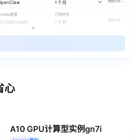
询价中…
OpenClaw
1个月
redits额度
订购时长
询价中…
25,000Credits
1个月
存储空间
购买时长
询价中…
500GB
1个月
标准 - 本地冗余存储规格
购买时长
询价中…
500GB
1年
实例
购买时长
询价中…
4核8G
1个月
省心
实例规格
购买时长
询价中…
4核8GB（通用型）
1个月
订购版本
购买时长
询价中…
标准版
1个月
A10 GPU计算型实例gn7i
实例网络类型
功能版本（实例费）
询价中…