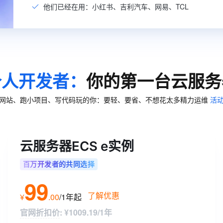
一个 AI 助手
超强辅助，Bol
他们已经在用：小红书、吉利汽车、网易、TCL
即刻拥有 DeepSeek-R1 满血版
在企业官网、通讯软件中为客户提供 AI 客服
多种方案随心选，轻松解锁专属 DeepSeek
个人开发者：
你的第一台云服务
网站、跑小项目、写代码玩的你：要轻、要省、不想花太多精力运维
活
云服务器ECS e实例
百万开发者的共同选择
99
了解优惠
¥
.
00
/1年
起
官网折扣价
:
¥1009.19/1年