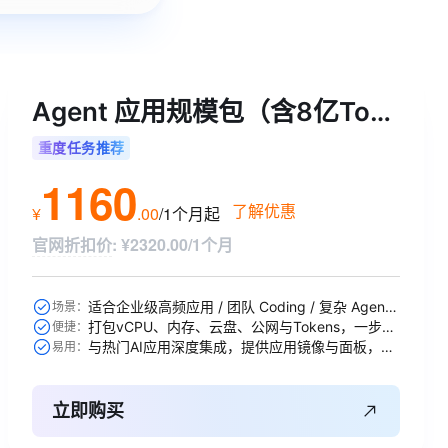
Agent 应用规模包（含8亿Tokens）
重度任务推荐
1160
了解优惠
¥
.
00
/1个月
起
官网折扣价
:
¥2320.00/1个月
适合企业级高频应用 / 团队 Coding / 复杂 Agent / 大规模 RAG 引擎等
场景：
打包vCPU、内存、云盘、公网与Tokens，一步到位
便捷：
与热门AI应用深度集成，提供应用镜像与面板，开箱即用
易用：
立即购买