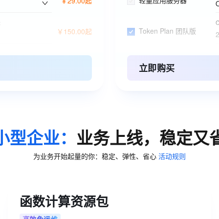
轻量应用服务器
￥
29
.
00
起
长
C
Token Plan 团队版
￥
150
.
00
起
长
阿里云盘企业版
￥
6
.
63
立即购买
长
对象存储 OSS 资源包
￥
9
.
00
长
云服务器ECS(包月)
￥
205
.
91
小型企业：
业务上线，稳定又
长
关系型数据库RDS(包月)
￥
116
.
00
为业务开始起量的你：稳定、弹性、省心
活动规则
长
ESA边缘安全加速国内站
￥
0
.
00
函数计算资源包
应用型负载均衡(按量付费)