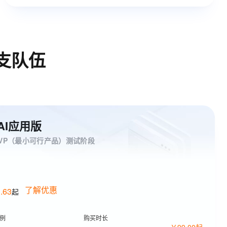
支队伍
餐-AI应用版
VP（最小可行产品）测试阶段
4
了解优惠
.
63
起
例
购买时长
￥
99
.
00
起