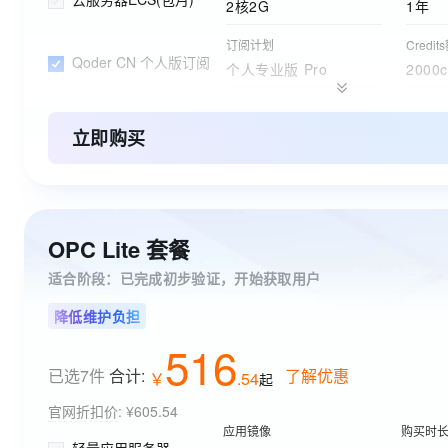
2核2G
1年
订阅计划
Credit
Qoder CN 个人版订阅
个人专业版 Pro
2000c
订购版本
购买时
ESA边缘安全加速国内站
免费版
1年
立即购买
OPC Lite 套餐
适合阶段：已完成初步验证，开始获取用户
降低维护负担
516
已选7件
合计:
了解优惠
￥
.
54
起
官网折扣价
:
¥605.54
应用镜像
购买时