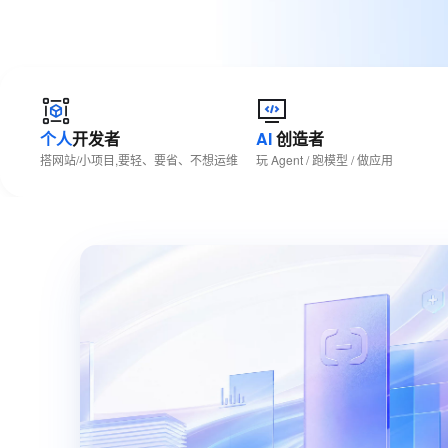
大数据开发治理平台 Data
AI 产品 免费试用
网络
安全
云开发大赛
Tableau 订阅
1亿+ 大模型 tokens 和 
可观测
入门学习赛
中间件
AI空中课堂在线直播课
云防火墙
140+云产品 免费试用
大模型服务
上云与迁云
云原生的云上边界网络安全
产品新客免费试用，最长1
数据库
生态解决方案
千问AI平台-Token Plan
个人
开发者
AI
创造者
企业出海
大模型ACA认证体验
大数据计算
搭网站/小项目,要轻、要省、不想运维
玩 Agent / 跑模型 / 做应用
助力企业全员 AI 认知与能
行业生态解决方案
政企业务
媒体服务
千问AI平台-模型体验
开发者生态解决方案
在线体验全尺寸、多种模态
企业服务与云通信
AI 开发和 AI 应用解决
Happy 系列大模型
域名与网站
终端用户计算
Serverless
大模型解决方案
开发工具
快速部署 Dify，高效搭建 
迁移与运维管理