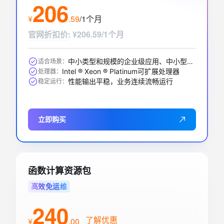
206
标准版
1个月
¥
.
59
/1个月
应用型负载均衡(按量付费)
￥
0
.
08
官网折扣价
:
¥206.59/1个月
实例网络类型
功能版本（实例费）
私网
基础版
中小类型和规模的企业级应用、中小型数据库系统、缓存、搜索集群
适合场景：
Intel ® Xeon ® Platinum可扩展处理器
处理器：
性能输出平稳，业务连续流畅运行
稳定运行：
立即购买
函数计算资源包
高效免运维
240
了解优惠
¥
.
00