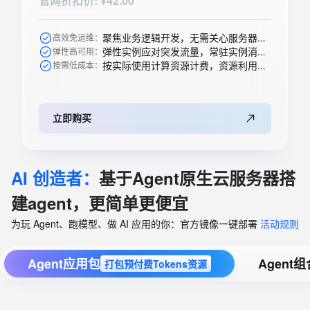
官网折扣价
:
¥42.00
聚焦业务逻辑开发，无需关心服务器购买等运维操作
高效免运维：
弹性实例应对突发流量，常驻实例消除冷启动
弹性高可用：
按实际使用计算资源计费，资源利用率高
按需低成本：
立即购买
AI 创造者：
基于Agent原生云服务器搭
建agent，更简单更便宜
为玩 Agent、跑模型、做 AI 应用的你：官方镜像一键部署
活动规则
Agent应用包
Agent
打包预付费Tokens资源