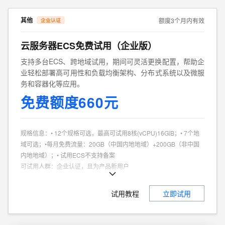
其他
额度3个月内有效
云服务器ECS免费试用（企业版）
支持多台ECS、跨地域试用，期间可灵活更换配置，帮助企
业轻松部署高可用性和负载均衡架构、分布式系统以及微服
务和容器化等应用。
免费额度660元
规格信息
：
• 12个规格可选，最高可试用8核(vCPU)16GiB；• 7个地
域可选；•每月免费流量：20GB（中国内地地域）+200GB（非中国
内地地域）；• 试用ECS不支持备案
可试用人群
：
企业认证，且为产品新用户
商品特点
：
个人、企业试用不同享
试用教程
立即试用