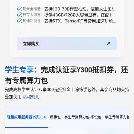
支持13B-70B模型推理，赋能文生图/视频、搜索推荐等AI模型
场景全覆盖：
提供48GB/72GB大容量显存，搭配1344 GB/s带宽轻松承载大模型
显存大带宽：
支持RTX、TensorRT等常用加速功能，全新升级支持下一代精度
加速新特性：
立即购买
学生专享：
完成认证享¥300抵扣券，还
有专属算力包
完成高校学生认证即享300元抵扣金｜除练手包外，其余商品均支持
叠加使用
活动规则
轻量应用服务器 2核0.5G
练手包
学生专属算力包-毕设包
学生专属算力包-