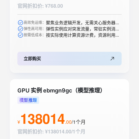
官网折扣价
:
¥768.00
聚焦业务逻辑开发，无需关心服务器购买等运维操作
高效免运维：
弹性实例应对突发流量，常驻实例消除冷启动
弹性高可用：
按实际使用计算资源计费，资源利用率高
按需低成本：
立即购买
GPU 实例 ebmgn9gc（模型推理）
模型推理
138014
¥
.
00
/1个月
官网折扣价
:
¥138014.00/1个月