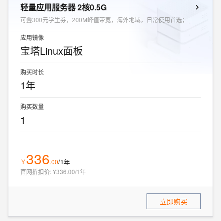
轻量应用服务器 2核0.5G
可叠300元学生券，200M峰值带宽，海外地域，日常使用首选；
应用镜像
宝塔Linux面板
购买时长
1年
购买数量
1
336
/1年
￥
.
00
官网折扣价
:
¥336.00/1年
立即购买