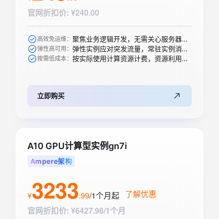
官网折扣价
:
¥240.00
聚焦业务逻辑开发，无需关心服务器购买等运维操作
高效免运维：
弹性实例应对突发流量，常驻实例消除冷启动
弹性高可用：
按实际使用计算资源计费，资源利用率高
按需低成本：
立即购买
A10 GPU计算型实例gn7i
Ampere架构
3233
了解优惠
¥
.
99
/1个月
起
官网折扣价
:
¥6427.98/1个月