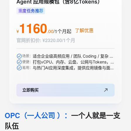
Agent 应用规模包（含8亿Tokens）
重度任务推荐
1160
了解优惠
¥
.
00
/1个月
起
官网折扣价
:
¥2320.00/1个月
适合企业级高频应用 / 团队 Coding / 复杂 Agent / 大规模 RAG 引擎等
场景：
打包vCPU、内存、云盘、公网与Tokens，一步到位
便捷：
与热门AI应用深度集成，提供应用镜像与面板，开箱即用
易用：
立即购买
OPC（一人公司 ）：
一个人就是一支
队伍