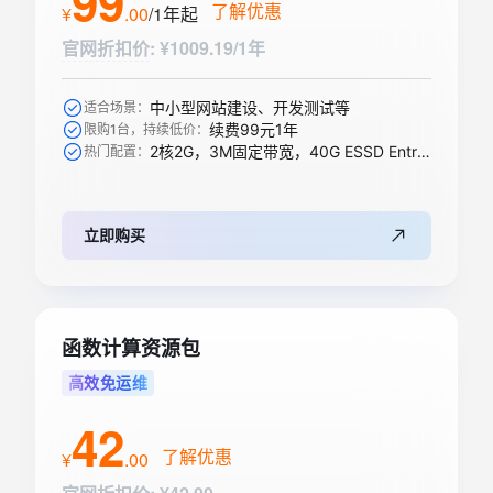
99
了解优惠
¥
.
00
/1年
起
官网折扣价
:
¥1009.19/1年
中小型网站建设、开发测试等
适合场景：
续费99元1年
限购1台，持续低价：
2核2G，3M固定带宽，40G ESSD Entry盘
热门配置：
立即购买
函数计算资源包
高效免运维
42
了解优惠
¥
.
00