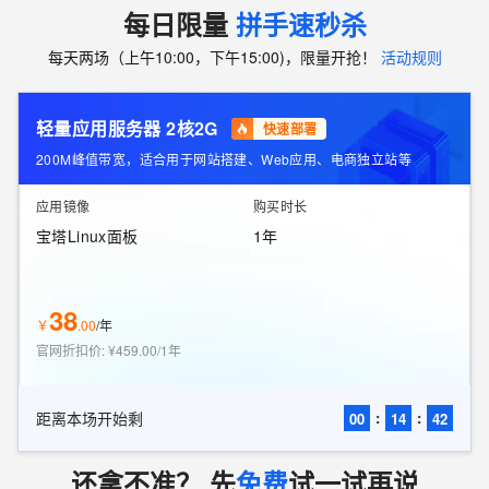
每日限量
拼手速秒杀
每天两场（上午10:00，下午15:00)，限量开抢！
活动规则
轻量应用服务器 2核2G
快速部署
200M峰值带宽，适合用于网站搭建、Web应用、电商独立站等
应用镜像
购买时长
宝塔Linux面板
1年
38
￥
.
00
/
年
官网折扣价
:
¥459.00/1年
距离本场开始剩
:
:
00
14
40
还拿不准？ 先
免费
试一试再说