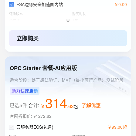
ESA边缘安全加速国内站
￥
0
.
00
订购版本
购买时长
免费版
1年
立即购买
OPC Starter 套餐-AI应用版
适合阶段：处于想法验证、MVP（最小可行产品）测试阶段
助力快速启动
314
已选5件
合计:
了解优惠
￥
.
63
起
官网折扣价
:
¥1272.82
云服务器ECS(包月)
￥
99
.
00
起