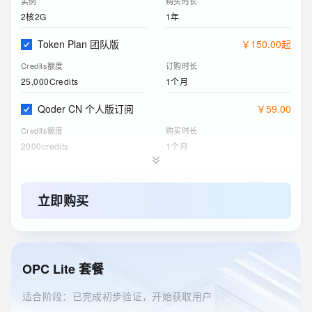
实例
购买时长
2核2G
1年
Token Plan 团队版
￥
150
.
00
起
Credits额度
订购时长
25,000Credits
1个月
Qoder CN 个人版订阅
￥
59
.
00
Credits额度
购买时长
2000credits
1个月
阿里云盘企业版
￥
6
.
63
存储空间
购买时长
立即购买
200GB
1个月
ESA边缘安全加速国内站
￥
0
.
00
订购版本
购买时长
OPC Lite 套餐
免费版
1年
适合阶段：已完成初步验证，开始获取用户