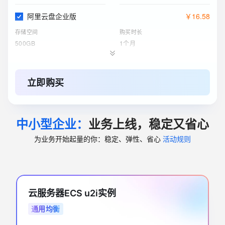
阿里云盘企业版
￥
16
.
58
存储空间
购买时长
500GB
1个月
对象存储 OSS 资源包
￥
118
.
99
起
标准 - 本地冗余存储规格
购买时长
立即购买
500GB
1年
云服务器ECS(包月)
￥
783
.
64
中小型企业：
业务上线，稳定又省心
实例
购买时长
4核8G
1个月
为业务开始起量的你：稳定、弹性、省心
活动规则
关系型数据库RDS(包月)
￥
1110
.
00
实例规格
购买时长
1个月
4核8GB（通用型）
云服务器ECS u2i实例
ESA边缘安全加速国内站
￥
120
.
00
起
通用均衡
订购版本
购买时长