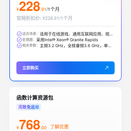
228
¥
.
91
/1个月
官网折扣价
:
¥228.91/1个月
适用于在线游戏、通用互联网应用、视频编解码、数据库应用、搜索推荐等
适合场景：
采用Intel® Xeon® Granite Rapids
处理器：
主频3.2 GHz，全核睿频3.6 GHz，单核最大睿频3.9GHz
相关参数：
立即购买
函数计算资源包
高效免运维
768
了解优惠
¥
.
00