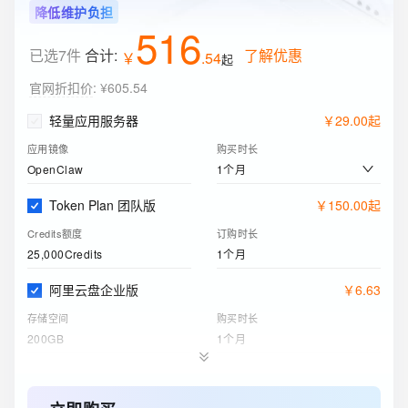
降低维护负担
516
已选7件
合计:
了解优惠
￥
.
54
起
官网折扣价
:
¥605.54
轻量应用服务器
￥
29
.
00
起
应用镜像
购买时长
1个月
OpenClaw
Token Plan 团队版
￥
150
.
00
起
Credits额度
订购时长
25,000Credits
1个月
阿里云盘企业版
￥
6
.
63
存储空间
购买时长
200GB
1个月
对象存储 OSS 资源包
￥
9
.
00
标准 - 本地冗余存储规格
购买时长