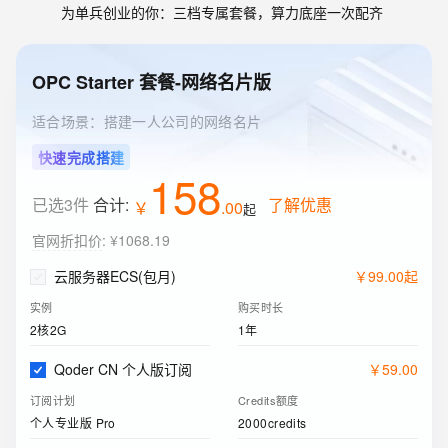
为单兵创业的你：三档专属套餐，算力底座一次配齐
OPC Starter 套餐-网络名片版
适合场景：搭建一人公司的网络名片
快速完成搭建
158
已选3件
合计:
了解优惠
￥
.
00
起
官网折扣价
:
¥1068.19
云服务器ECS(包月)
￥
99
.
00
起
实例
购买时长
2核2G
1年
Qoder CN 个人版订阅
￥
59
.
00
订阅计划
Credits额度
个人专业版 Pro
2000credits