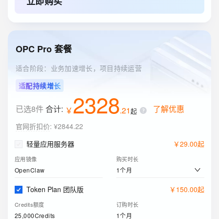
立即购买
40GB
1年
云服务器ECS(包月)
￥
205
.
91
实例
购买时长
OPC Pro 套餐
2核4G
1个月
适合阶段：业务加速增长，项目持续运营
关系型数据库RDS(包月)
￥
116
.
00
适配持续增长
实例规格
购买时长
2328
1核2GB（通用型）
1个月
已选8件
合计:
了解优惠
￥
.
21
起
ESA边缘安全加速国内站
￥
0
.
00
官网折扣价
:
¥2844.22
订购版本
购买时长
轻量应用服务器
￥
29
.
00
起
免费版
1个月
应用镜像
购买时长
1个月
OpenClaw
Token Plan 团队版
￥
150
.
00
起
Credits额度
订购时长
25,000Credits
1个月