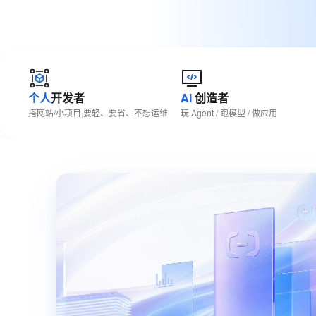
大数据开发治理平台 Data
AI 产品 免费试用
网络
安全
云开发大赛
Tableau 订阅
1亿+ 大模型 tokens 和 
可观测
入门学习赛
中间件
AI空中课堂在线直播课
云防火墙
140+云产品 免费试用
大模型服务
上云与迁云
云原生的云上边界网络安全
产品新客免费试用，最长1
数据库
生态解决方案
千问AI平台-Token Plan
个人
开发者
AI
创造者
企业出海
大模型ACA认证体验
大数据计算
搭网站/小项目,要轻、要省、不想运维
玩 Agent / 跑模型 / 做应用
助力企业全员 AI 认知与能
行业生态解决方案
政企业务
媒体服务
千问AI平台-模型体验
开发者生态解决方案
在线体验全尺寸、多种模态
企业服务与云通信
AI 开发和 AI 应用解决
Happy 系列大模型
域名与网站
终端用户计算
Serverless
大模型解决方案
开发工具
快速部署 Dify，高效搭建 
迁移与运维管理