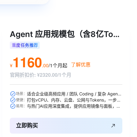
Agent 应用规模包（含8亿Tokens）
重度任务推荐
1160
了解优惠
¥
.
00
/1个月
起
官网折扣价
:
¥2320.00/1个月
适合企业级高频应用 / 团队 Coding / 复杂 Agent / 大规模 RAG 引擎等
场景：
打包vCPU、内存、云盘、公网与Tokens，一步到位
便捷：
与热门AI应用深度集成，提供应用镜像与面板，开箱即用
易用：
立即购买