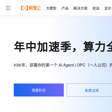
大模型
产品
解决方案
权益
定价
大模型
产品
解决方案
权益
定价
云市场
伙伴
服务
了解阿里云
精选产品
精选解决方案
普惠上云
产品定价
精选商城
成为销售伙伴
售前咨询
为什么选择阿里云
千问AI平台
了解云产品的定价详情
大模型服务平台百炼
千问办公，解锁你的工作
普惠上云 官方力荐
分销伙伴
在线服务
网站建设
什么是云计算
大
年中加速季，算力
大模型服务与应用平台
企业级Agent产品，直接
云服务器38元/年起，超
咨询伙伴
多端小程序
技术领先
云上成本管理
售后服务
轻量应用服务器
Agency Agents：拥
官方推荐返现计划
大模型
精选产品
精选解决方案
Salesforce 国际版订阅
稳定可靠
管理和优化成本
推荐新用户得奖励，单订单
销售伙伴合作计划
自助服务
¥38/年，部署你的第一个 AI Agent | OPC（一人
友盟天域
安全合规
人工智能与机器学习
AI
文本生成
云数据库 RDS
HappyHorse 打造一
云工开物
无影生态合作计划
在线服务
观测云
分析师报告
高校专属算力普惠，学生认
计算
互联网应用开发
Qwen3.8-Max
HOT
Salesforce On Alibaba C
工单服务
智能体时代全能旗舰模型
Tuya 物联网平台阿里云
研究报告与白皮书
人工智能平台 PAI
快速拥有专属 OpenClaw
大模
Consulting Partner 合
大数据
容器
免费试用
限量秒杀
短信专区
免费试用
一站式AI开发、训练和推
蓝凌 OA
Qwen3.7-Plus
AI 大模型销售与服务生
现代化应用
存储
天池大赛
能看、能想、能动手的多模
云解析DNS
解决方案免费试用 新老
电子合同
最高领取价值200元试用
安全
网络与CDN
AI 算法大赛
Qwen3-VL-Plus
畅捷通