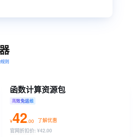
t.diy 一步搞定创意建站
构建大模型应用的安全防护体系
通过自然语言交互简化开发流程,全栈开发支持
通过阿里云安全产品对 AI 应用进行安全防护
器
动规则
函数计算资源包
高效免运维
42
了解优惠
¥
.
00
官网折扣价
:
¥42.00