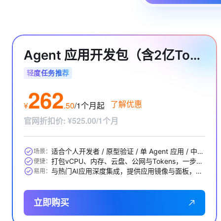
Agent 应用开发包（含2亿Tokens）
轻度任务推荐
262
了解优惠
¥
.
50
/1个月
起
官网折扣价
:
¥525.00/1个月
适合个人开发者 / 原型验证 / 单 Agent 应用 / 中小 RAG 问答等
场景：
打包vCPU、内存、云盘、公网与Tokens，一步到位
便捷：
与热门AI应用深度集成，提供应用镜像与面板，开箱即用
易用：
立即购买