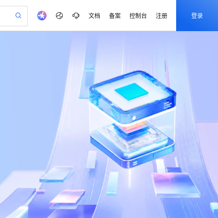
文档
备案
控制台
注册
登录
验
作计划
器
AI 活动
专业服务
服务伙伴合作计划
开发者社区
加入我们
产品动态
服务平台百炼
阿里云 OPC 创新助力计划
一站式生成采购清单，支持单品或批量购买
io：打造专属 AI 语音助手
S产品伙伴计划（繁花）
峰会
CS
造的大模型服务与应用开发平台
一句话生成原生可编辑精美 PPT 文稿
AI 生产力先锋
Al MaaS 服务伙伴赋能合作
域名
博文
Careers
至高可申请百万元
Qwen3.8-Max 模型上线
开启高性价比 AI 编程新体验
弹性可伸缩的云计算服务
Qwen-Audio-3.0-Realtime 端到端实时语音角色扮演
输入一句话想法, 轻松生成专业的 PPT
先锋实践拓展 AI 生产力的边界
Token 补贴，五大权
计划
海大会
伙伴信用分合作计划
商标
问答
社会招聘
益加速 OPC 成功
eek-V4-Pro
SS
一键部署幻兽帕鲁游戏服务器
飞天发布时刻
HOT
Open Search 向量检索版支
划
备案
电子书
校园招聘
pSeek-V4-Pro
视频创作，一键激活电商全链路生产力
稳定、安全、高性价比、高性能的云存储服务
一键购买专属联机服务器，轻松开启游戏
所见，即是所愿
持视频检索 Pipeline 功能
更多支持
划
公司注册
镜像站
视频生成
语音识别与合成
专属 QwenPaw
漫剧工坊：一站式动画创作平台
AI 实训营
HOT
应用身份服务 (IDaaS)
合作伙伴培训与认证
划
上云迁移
站生成，高效打造优质广告素材
全接入的云上超级电脑
从聊天伙伴进化为能主动干活的本地数字员工
快速生产连贯的高质量长漫剧
从基础到进阶，Agent 创客手把手教你
OpenClaw 管理能力上线
e-1.1-T2V
Qwen3-TTS-Flash
lScope
我要反馈
查询合作伙伴
畅细腻的高质量视频
离线语音合成大模型，多语言方言自适应，低延迟高稳定
n Alibaba Cloud ISV 合作
代维服务
建企业门户网站
10 分钟搭建微信、支付宝小程序
MaxCompute MaxFrame 提
创新加速
ope
登录合作伙伴管理后台
我要建议
站，无忧落地极速上线
以可视化方式快速构建移动和 PC 门户网站
国内短信简单易用，安全可靠，秒级触达，全球覆盖200+国家和地区。
高效部署网站，快速应用到小程序
供自动弹性内存功能
e-1.1-I2V
Cosyvoice-V3-Flash
安全
畅自然，细节丰富
高表现力语音合成大模型，语音克隆听感自然
我要投诉
PolarDB
上云场景组合购
Milvus 弹性伸缩功能新增节
伴
漫剧创作，剧本、分镜、视频高效生成
100%兼容MySQL、PostgreSQL，兼容Oracle，支持集中和分布式
覆盖90%+业务场景，专享组合折扣价
点支持范围
2V
VPN
Fun-ASR