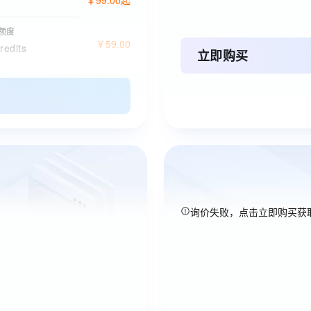
s额度
￥
59
.
00
redits
立即购买
长
￥
0
.
00
询价失败，点击立即购买获