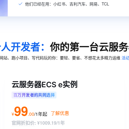
一个 AI 助手
超强辅助，Bol
他们已经在用：小红书、吉利汽车、网易、TCL
即刻拥有 DeepSeek-R1 满血版
在企业官网、通讯软件中为客户提供 AI 客服
多种方案随心选，轻松解锁专属 DeepSeek
个人开发者：
你的第一台云服务
网站、跑小项目、写代码玩的你：要轻、要省、不想花太多精力运维
活
云服务器ECS e实例
百万开发者的共同选择
99
了解优惠
¥
.
00
/1年
起
官网折扣价
:
¥1009.19/1年