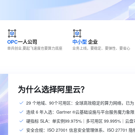
服务生态伙伴
视觉 Coding、空间感知、多模态思考等全面升级
1M上下文，专为长程任务能力而生
云工开物
企业应用
Works
Night Plan 支持 Qwen 3.8-Max
云原生大数据计算服务 MaxCompute
AI 办公
容器服务 Kub
NEW
Red Hat
30+ 款产品免费体验
Data Agent 驱动的一站式 Data+AI 开发治理平台
夜间 5 折，Qwen/Meoo/TokenPlan 客户专享
面向分析的企业级SaaS模式云数据仓库
AI智能应用
提供一站式管
科研合作
ERP
堂（旗舰版）
SUSE
智能客服
AI 应用构建
大模型原生
CRM
防护产品
2个月
自动承接线索
建站小程序
Qoder
大模型服务平台百炼-应用模版
OA 办公系统
HOT
NEW
OPC
一人公司
中小型
企业
面向真实软件
个人版上线、团队版降价；千问3.8-Max首发发尝鲜
丰富多元化的应用模版和解决方案
单兵创业,要起飞速度也要算力底座
业务上线，要稳定、要弹性、要省心
力提升
财税管理
模板建站
万有无界
大模型服务平台百炼-智能体
400电话
定制建站
的模型效果
灵活可视化地构建企业级 Agent
方案
广告营销
模板小程序
秒悟
人工智能平台 PAI
定制小程序
云端极速 AI 
新一代 AI 视频生成模型，深度适配广告营销等场景
AI Native 的算法工程平台，一站式完成建模、训练、推理服务部署
为什么选择阿里云？
APP 开发
29 个地域、90个可用区：全球高效稳定的算力网络，已为 
建站系统
连续 6 年入选：Gartner ®云基础设施与平台服务魔力象限
AI 应用
10分钟微调：让0.6B模型媲美235B模
多模态数据信
硬指标 SLA：单实例99.975%｜多可用区 99.995%｜云盘可
型
依托云原生高可用架构,实现Dify私有化部署
安全合规：ISO 27001 信息安全管理体系、ISO 27701
用1%尺寸在特定领域达到大模型90%以上效果