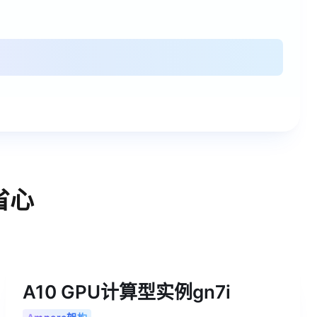
省心
A10 GPU计算型实例gn7i