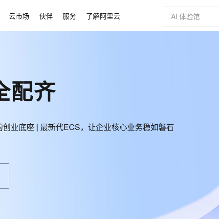
云市场
伙伴
服务
了解阿里云
AI 特惠
数据与 API
成为产品伙伴
企业增值服务
最佳实践
价格计算器
AI 场景体
基础软件
产品伙伴合
阿里云认证
市场活动
配置报价
大模型
自助选配和估算价格
新方式
睿译宝，AI翻译排版一步到位
智启 AI 普惠权益
产品生态集成认证中心
企业支持计划
云上春晚
域名与网站
千问官方 MaaS 平台，为开发者和 Agent 而生，新用户赠送 1 亿 + tokens 额度
Qwen Aud
AI Coding
阿里云Maa
2026 阿里云
云服务器 E
为企业打
数据集
Windows
大模型认证
模型
NEW
NEW
全配齐
交付可用成果
值低价云产品抢先购
上传文档即自动完成翻译和格式还原
至高享 1亿+免费 tokens，加速 Al 应用落地
提供智能易用的域名与建站服务
智能编程，一键
安全可靠、
产品生态伙伴
专家技术服务
云上奥运之旅
弹性计算合作
阿里云中企出
手机三要素
宝塔 Linux
全部认证
价格优势
有专属领域专家
GLM-5.2：长任务时代开源旗舰模型
阿里云 OPC 创新助力计划
千问大模型
即刻拥有 DeepS
AI 电商营销
对象存储 O
大模型
产品生态伙伴工作台
企业增值服务台
云栖战略参考
云存储合作计
云栖大会
身份实名认证
CentOS
训练营
推动算力普惠，释放技术红利
最高返9万
多领域专家智能体,一键组建 AI 虚拟交付团队
快速构建应用程序和网站，即刻迈出上云第一步
至高百万元 Token 补贴，加速一人公司成长
多元化、高性能、安全可靠的大模型服务
真正可用的 1M 上下文,一次完成代码全链路开发
轻松解锁专属 Dee
从图文生成到
公司）的创业底座 | 最新代ECS，让企业核心业务稳如磐石
云上的中国
数据库合作计
活动全景
短信
Docker
图片和
站式影视创作平台
Hermes Agent，打造自进化智能体
Token Plan 模型订阅计划
数字证书管理服务（原SSL证书）
5 分钟轻松部署
AI 广告创作
无影云电脑
企业成长
NEW
信息公告
看见新力量
云网络合作计
OCR 文字识别
JAVA
证享300元代金券
可视化编排打通从文字构思到成片全链路闭环
全托管，含MySQL、PostgreSQL、SQL Server、MariaDB多引擎
自主进化，持久记忆，越用越聪明
Qwen3.8-Max 首发尝鲜，限时加量 10 倍，夜间低至2折
实现全站HTTPS，呈现可信的WEB访问
图文、视频一
随时随地安
Kimi-K3
HappyHors
NEW
魔搭 Mode
loud
服务实践
官网公告
Kimi 最新旗舰模型，长程编程与推理利器
让文字生成流
金融模力时刻
Salesforce O
版
发票查验
全能环境
Claude Code + GStack 打造工程团队
千问办公，限时限量积分加倍
Qoder
低代码高效构
AI 建站
短信服务
型
NEW
作计划
计划
创新中心
魔搭 ModelSc
健康状态
理服务
让AI从“聊天伙伴”进化为能干活的“数字员工”
安装技能 GStack，拥有专属 AI 工程团队
你的AI工作搭子，覆盖日常办公高频场景
面向真实软件的智能体编程平台
0 代码专业建
客户案例
天气预报查询
操作系统
Deepseek-v4-pro
HappyHors
态合作计划
态智能体模型
旗舰 MoE 大模型，百万上下文与顶尖推理能力
图生视频，流
同享
万小智 AI 建站低至 15元/月
Qoder CN
AI 短剧/漫剧
云原生数据库 
快递物流查询
WordPress
成为服务伙
高校合作
点，立即开启云上创新
覆盖公网/内网、递归/权威、移动APP等全场景解析服务
送.CN域名，送备案服务码
基于千问大模型等，支持代码智能生成、研发智能问答
AI助力短剧
GLM-5.2
Wan2.7-T
Ubuntu