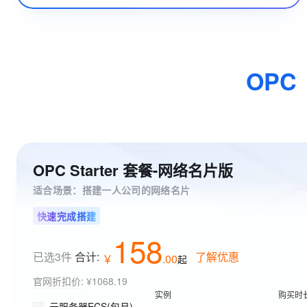
OPC
OPC Starter 套餐-网络名片版
适合场景：搭建一人公司的网络名片
快速完成搭建
158
已选3件
合计:
了解优惠
￥
.
00
起
官网折扣价
:
¥1068.19
实例
购买时
云服务器ECS(包月)