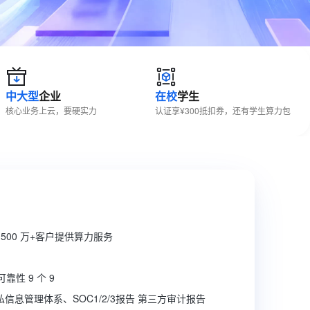
文戏情感细腻自然，动作戏激烈拳拳到肉，实现更强表演能力
支持中英文自由切换，具备更强的噪声鲁棒性
ernetes 版 ACK
云聚AI 严选权益
AI 原生数据库服务发布
SSL 证书
，一键激活高效办公新体验
理容器应用的 K8s 服务
精选AI产品，从模型到应用全链提效
Agent 数据网关
堡垒机
AI 用量加速计划
云原生数据库 PolarDB
应用
防火墙
、识别商机，让客服更高效、服务更出色。
新老同享，达量后返
Agentic Database 发布
千问办公
主机安全
NEW
中大型
企业
在校
学生
的智能体编程平台
一站式AI生产力平台
核心业务上云，要硬实力
认证享¥300抵扣券，还有学生算力包
AI 应用及服务市场
伶鹊
企业级人与Agent协作平台，接入和调度多个数字员工
智能客服平台，对话机器人、对话分析、智能外呼
AI 应用
大模型服务平台百炼 - 全妙
大模型
应用创作平台
多模态内容创作工具，已接入 DeepSeek
自然语言处理
数据标注
500 万+客户提供算力服务
机器学习
息提取
与 AI 智能体进行实时音视频通话
靠性 9 个 9
从文本、图片、视频中提取结构化的属性信息
构建支持视频理解的 AI 音视频实时通话应用
 隐私信息管理体系、SOC1/2/3报告 第三方审计报告