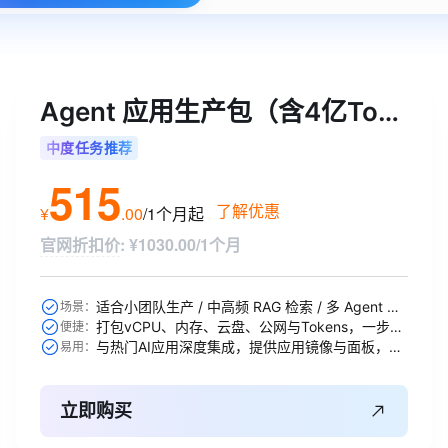
Agent 应用生产包（含4亿Tokens）
中度任务推荐
515
了解优惠
¥
.
00
/1个月
起
官网折扣价
:
¥1030.00/1个月
适合小团队生产 / 中高频 RAG 检索 / 多 Agent 协作等
场景：
打包vCPU、内存、云盘、公网与Tokens，一步到位
便捷：
与热门AI应用深度集成，提供应用镜像与面板，开箱即用
易用：
立即购买