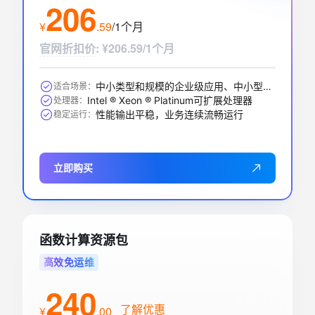
206
标准版
1个月
¥
.
59
/1个月
应用型负载均衡(按量付费)
询价中…
官网折扣价
:
¥206.59/1个月
实例网络类型
功能版本（实例费）
私网
基础版
中小类型和规模的企业级应用、中小型数据库系统、缓存、搜索集群
适合场景：
Intel ® Xeon ® Platinum可扩展处理器
处理器：
性能输出平稳，业务连续流畅运行
稳定运行：
立即购买
函数计算资源包
高效免运维
240
了解优惠
¥
.
00