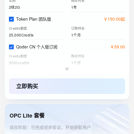
实例
购买时长
2核2G
1年
Token Plan 团队版
￥
150
.
00
起
Credits额度
订购时长
25,000Credits
1个月
Qoder CN 个人版订阅
￥
59
.
00
Credits额度
购买时长
2000credits
1个月
阿里云盘企业版
￥
6
.
63
存储空间
购买时长
立即购买
200GB
1个月
ESA边缘安全加速国内站
￥
0
.
00
订购版本
购买时长
OPC Lite 套餐
免费版
1年
适合阶段：已完成初步验证，开始获取用户