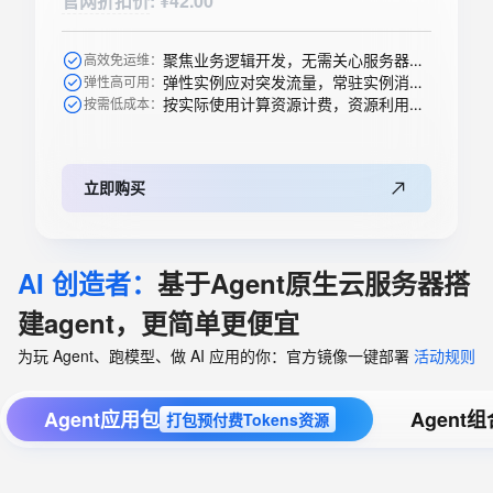
官网折扣价
:
¥42.00
聚焦业务逻辑开发，无需关心服务器购买等运维操作
高效免运维：
弹性实例应对突发流量，常驻实例消除冷启动
弹性高可用：
按实际使用计算资源计费，资源利用率高
按需低成本：
立即购买
AI 创造者：
基于Agent原生云服务器搭
建agent，更简单更便宜
为玩 Agent、跑模型、做 AI 应用的你：官方镜像一键部署
活动规则
Agent应用包
Agent
打包预付费Tokens资源