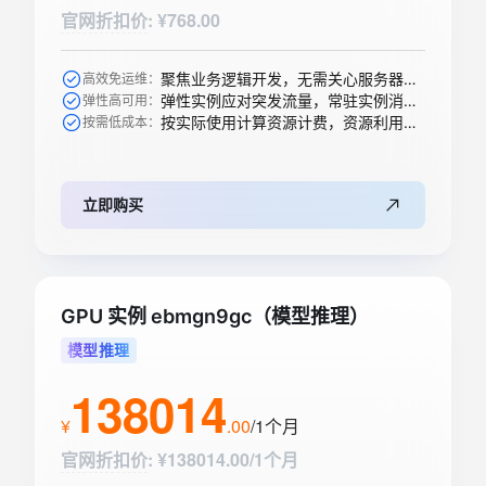
官网折扣价
:
¥768.00
聚焦业务逻辑开发，无需关心服务器购买等运维操作
高效免运维：
弹性实例应对突发流量，常驻实例消除冷启动
弹性高可用：
按实际使用计算资源计费，资源利用率高
按需低成本：
立即购买
GPU 实例 ebmgn9gc（模型推理）
模型推理
138014
¥
.
00
/1个月
官网折扣价
:
¥138014.00/1个月