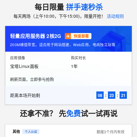
每日限量
拼手速秒杀
每天两场（上午10:00，下午15:00)，限量开抢！
活动规则
轻量应用服务器 2核2G
快速部署
200M峰值带宽，适合用于网站搭建、Web应用、电商独立站等
应用镜像
购买时长
宝塔Linux面板
1年
刷新页面，立即参与抢购
距离本场开始剩
:
:
08
23
19
还拿不准？ 先
免费
试一试再说
其他
额度3个月内有效