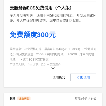
云服务器ECS免费试用（个人版）
专为开发者打造，适用于网站和应用的托管、开发及测试环
境、多人在线游戏部署等。现支持香港地区试用。
免费额度300元
规格信息
：
• 8个规格可选，最高可试用4核(vCPU)8GiB；• 7个地域可
选；•每月免费流量：20GB（中国内地地域）+200GB（非中国内地
地域）；• 试用ECS不支持备案
可试用人群
：
个人认证，且为产品新用户
商品特点
：
个人、企业试用不同享。
试用教程
立即试用
其他
额度3个月内有效