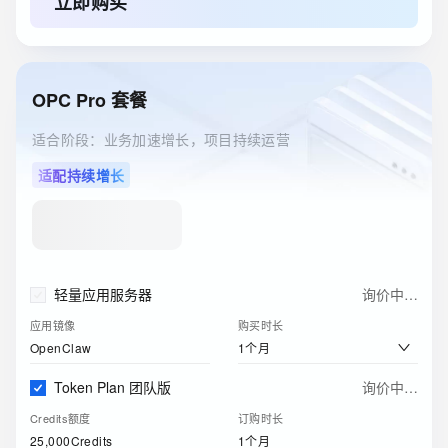
立即购买
40GB
1年
云服务器ECS(包月)
￥
205
.
91
实例
购买时长
OPC Pro 套餐
2核4G
1个月
适合阶段：业务加速增长，项目持续运营
关系型数据库RDS(包月)
￥
116
.
00
适配持续增长
实例规格
购买时长
1核2GB（通用型）
1个月
ESA边缘安全加速国内站
￥
0
.
00
订购版本
购买时长
轻量应用服务器
询价中…
免费版
1个月
应用镜像
购买时长
1个月
OpenClaw
Token Plan 团队版
询价中…
Credits额度
订购时长
25,000Credits
1个月