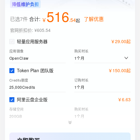
降低维护负担
516
已选7件
合计:
了解优惠
￥
.
54
起
官网折扣价
:
¥605.54
轻量应用服务器
￥
29
.
00
起
应用镜像
购买时长
1个月
OpenClaw
Token Plan 团队版
￥
150
.
00
起
Credits额度
订购时长
25,000Credits
1个月
阿里云盘企业版
￥
6
.
63
存储空间
购买时长
200GB
1个月
对象存储 OSS 资源包
￥
9
.
00
标准 - 本地冗余存储规格
购买时长