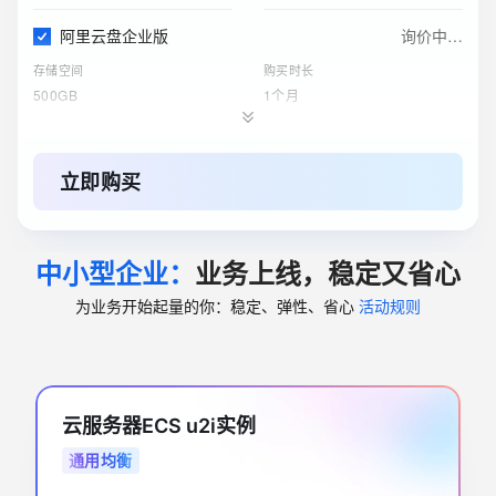
阿里云盘企业版
询价中…
存储空间
购买时长
500GB
1个月
对象存储 OSS 资源包
询价中…
标准 - 本地冗余存储规格
购买时长
立即购买
500GB
1年
云服务器ECS(包月)
询价中…
中小型企业：
业务上线，稳定又省心
实例
购买时长
4核8G
1个月
为业务开始起量的你：稳定、弹性、省心
活动规则
关系型数据库RDS(包月)
询价中…
实例规格
购买时长
1个月
4核8GB（通用型）
云服务器ECS u2i实例
ESA边缘安全加速国内站
询价中…
通用均衡
订购版本
购买时长