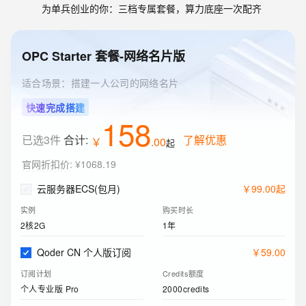
为单兵创业的你：三档专属套餐，算力底座一次配齐
OPC Starter 套餐-网络名片版
适合场景：搭建一人公司的网络名片
快速完成搭建
158
已选3件
合计:
了解优惠
￥
.
00
起
官网折扣价
:
¥1068.19
云服务器ECS(包月)
￥
99
.
00
起
实例
购买时长
2核2G
1年
Qoder CN 个人版订阅
￥
59
.
00
订阅计划
Credits额度
个人专业版 Pro
2000credits