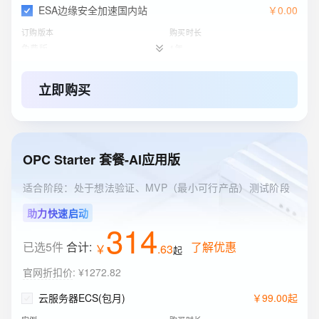
ESA边缘安全加速国内站
￥
0
.
00
订购版本
购买时长
免费版
1年
立即购买
OPC Starter 套餐-AI应用版
适合阶段：处于想法验证、MVP（最小可行产品）测试阶段
助力快速启动
314
已选5件
合计:
了解优惠
￥
.
63
起
官网折扣价
:
¥1272.82
云服务器ECS(包月)
￥
99
.
00
起