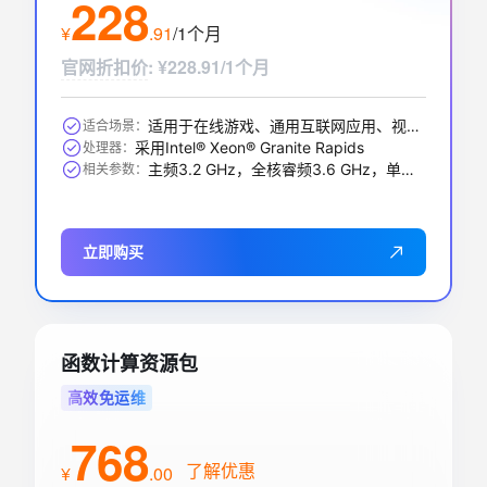
228
¥
.
91
/1个月
官网折扣价
:
¥228.91/1个月
适用于在线游戏、通用互联网应用、视频编解码、数据库应用、搜索推荐等
适合场景：
采用Intel® Xeon® Granite Rapids
处理器：
主频3.2 GHz，全核睿频3.6 GHz，单核最大睿频3.9GHz
相关参数：
立即购买
函数计算资源包
高效免运维
768
了解优惠
¥
.
00