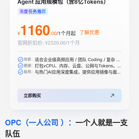
Agent 应用规模包（含8亿Tokens）
重度任务推荐
1160
了解优惠
¥
.
00
/1个月
起
官网折扣价
:
¥2320.00/1个月
适合企业级高频应用 / 团队 Coding / 复杂 Agent / 大规模 RAG 引擎等
场景：
打包vCPU、内存、云盘、公网与Tokens，一步到位
便捷：
与热门AI应用深度集成，提供应用镜像与面板，开箱即用
易用：
立即购买
OPC（一人公司 ）：
一个人就是一支
队伍