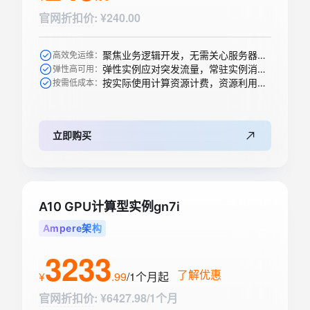
官网折扣价
:
¥240.00
聚焦业务逻辑开发，无需关心服务器购买等运维操作
高效免运维：
弹性实例应对突发流量，常驻实例消除冷启动
弹性高可用：
按实际使用计算资源计费，资源利用率高
按需低成本：
立即购买
A10 GPU计算型实例gn7i
Ampere架构
3233
了解优惠
¥
.
99
/1个月
起
官网折扣价
:
¥6427.98/1个月