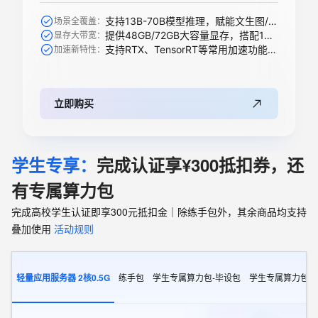
支持13B-70B模型推理，赋能文生图/视频、搜索推荐等AI模型
场景全覆盖：
提供48GB/72GB大容量显存，搭配1344 GB/s带宽轻松承载大模型
显存大带宽：
支持RTX、TensorRT等常用加速功能，全新升级支持下一代精度
加速新特性：
立即购买
学生专享：
完成认证享¥300抵扣券，还
有专属算力包
完成高校学生认证即享300元抵扣金｜除练手包外，其余商品均支持
叠加使用
活动规则
轻量应用服务器 2核0.5G
练手包
学生专属算力包-毕设包
学生专属算力包-