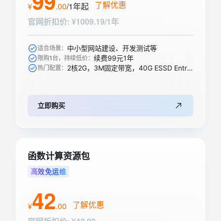
99
了解优惠
¥
.
00
/1年
起
官网折扣价
:
¥1009.19/1年
中小型网站建设、开发测试等
适合场景：
续费99元1年
限购1台，持续低价：
2核2G，3M固定带宽，40G ESSD Entry盘
热门配置：
立即购买
函数计算资源包
高效免运维
42
了解优惠
¥
.
00