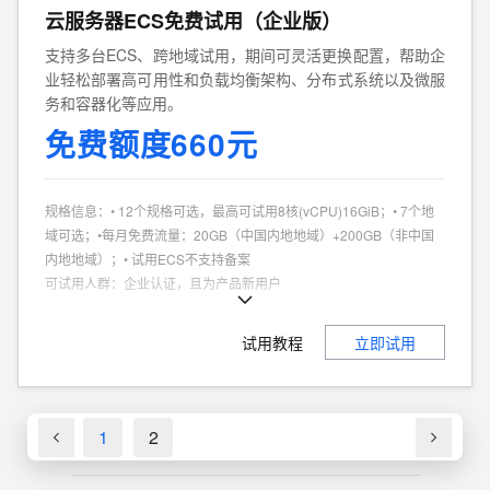
云服务器ECS免费试用（企业版）
支持多台ECS、跨地域试用，期间可灵活更换配置，帮助企
业轻松部署高可用性和负载均衡架构、分布式系统以及微服
务和容器化等应用。
免费额度660元
规格信息
：
• 12个规格可选，最高可试用8核(vCPU)16GiB；• 7个地
域可选；•每月免费流量：20GB（中国内地地域）+200GB（非中国
内地地域）；• 试用ECS不支持备案
可试用人群
：
企业认证，且为产品新用户
商品特点
：
个人、企业试用不同享
试用教程
立即试用
1
2