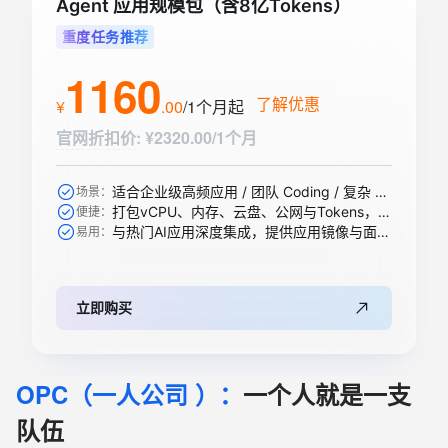
Agent 应用规模包（含8亿Tokens）
重度任务推荐
1160
了解优惠
¥
.
00
/1个月
起
官网折扣价
:
¥2320.00/1个月
适合企业级高频应用 / 团队 Coding / 复杂 Agent / 大规模 RAG 引擎等
场景：
打包vCPU、内存、云盘、公网与Tokens，一步到位
便捷：
与热门AI应用深度集成，提供应用镜像与面板，开箱即用
易用：
立即购买
OPC（一人公司 ）：
一个人就是一支
队伍