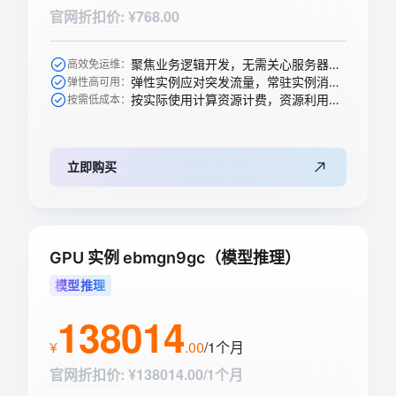
官网折扣价
:
¥768.00
聚焦业务逻辑开发，无需关心服务器购买等运维操作
高效免运维：
弹性实例应对突发流量，常驻实例消除冷启动
弹性高可用：
按实际使用计算资源计费，资源利用率高
按需低成本：
立即购买
GPU 实例 ebmgn9gc（模型推理）
模型推理
138014
¥
.
00
/1个月
官网折扣价
:
¥138014.00/1个月