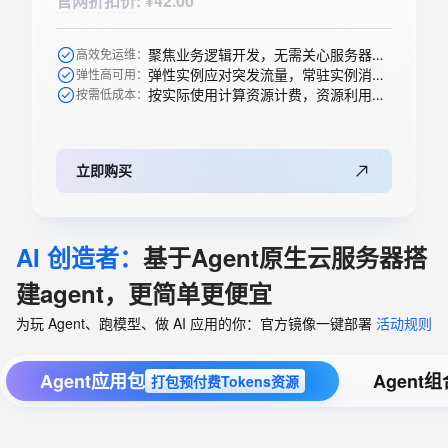
官网折扣价
:
¥42.00
聚焦业务逻辑开发，无需关心服务器购买等运维操作
高效免运维：
弹性实例应对突发流量，常驻实例消除冷启动
弹性高可用：
按实际使用计算资源计费，资源利用率高
按需低成本：
立即购买
AI 创造者：
基于Agent原生云服务器搭
建agent，更简单更便宜
为玩 Agent、跑模型、做 AI 应用的你：官方镜像一键部署
活动规则
Agent应用包
Agent
打包预付费Tokens资源