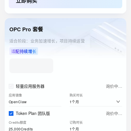
立即购买
40GB
1年
云服务器ECS(包月)
询价中…
实例
购买时长
OPC Pro 套餐
2核4G
1个月
适合阶段：业务加速增长，项目持续运营
关系型数据库RDS(包月)
询价中…
适配持续增长
实例规格
购买时长
1核2GB（通用型）
1个月
ESA边缘安全加速国内站
询价中…
订购版本
购买时长
轻量应用服务器
询价中…
免费版
1个月
应用镜像
购买时长
1个月
OpenClaw
Token Plan 团队版
询价中…
Credits额度
订购时长
25,000Credits
1个月