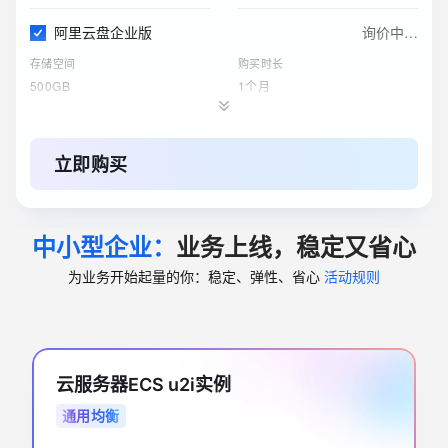
阿里云盘企业版
询价中…
存储空间
购买时长
500GB
1个月
对象存储 OSS 资源包
询价中…
标准 - 本地冗余存储规格
购买时长
立即购买
500GB
1年
云服务器ECS(包月)
询价中…
中小型企业：
业务上线，稳定又省心
实例
购买时长
4核8G
1个月
为业务开始起量的你：稳定、弹性、省心
活动规则
关系型数据库RDS(包月)
询价中…
实例规格
购买时长
1个月
4核8GB（通用型）
云服务器ECS u2i实例
ESA边缘安全加速国内站
询价中…
通用均衡
订购版本
购买时长