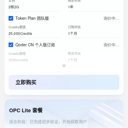
实例
购买时长
2核2G
1年
Token Plan 团队版
询价中…
Credits额度
订购时长
25,000Credits
1个月
Qoder CN 个人版订阅
询价中…
Credits额度
购买时长
2000credits
1个月
阿里云盘企业版
询价中…
存储空间
购买时长
立即购买
200GB
1个月
ESA边缘安全加速国内站
询价中…
订购版本
购买时长
OPC Lite 套餐
免费版
1年
适合阶段：已完成初步验证，开始获取用户