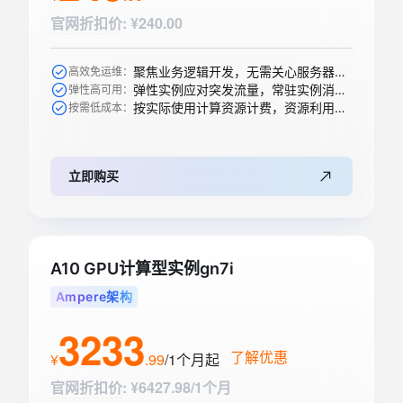
官网折扣价
:
¥240.00
聚焦业务逻辑开发，无需关心服务器购买等运维操作
高效免运维：
弹性实例应对突发流量，常驻实例消除冷启动
弹性高可用：
按实际使用计算资源计费，资源利用率高
按需低成本：
立即购买
A10 GPU计算型实例gn7i
Ampere架构
3233
了解优惠
¥
.
99
/1个月
起
官网折扣价
:
¥6427.98/1个月