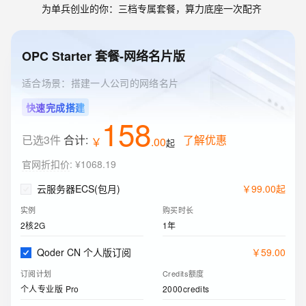
为单兵创业的你：三档专属套餐，算力底座一次配齐
OPC Starter 套餐-网络名片版
适合场景：搭建一人公司的网络名片
快速完成搭建
158
已选3件
合计:
了解优惠
￥
.
00
起
官网折扣价
:
¥1068.19
云服务器ECS(包月)
￥
99
.
00
起
实例
购买时长
2核2G
1年
Qoder CN 个人版订阅
￥
59
.
00
订阅计划
Credits额度
个人专业版 Pro
2000credits