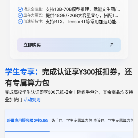
支持13B-70B模型推理，赋能文生图/视频、搜索推荐等AI模型
场景全覆盖：
提供48GB/72GB大容量显存，搭配1344 GB/s带宽轻松承载大模型
显存大带宽：
支持RTX、TensorRT等常用加速功能，全新升级支持下一代精度
加速新特性：
立即购买
学生专享：
完成认证享¥300抵扣券，还
有专属算力包
完成高校学生认证即享300元抵扣金｜除练手包外，其余商品均支持
叠加使用
活动规则
轻量应用服务器 2核0.5G
练手包
学生专属算力包-毕设包
学生专属算力包-