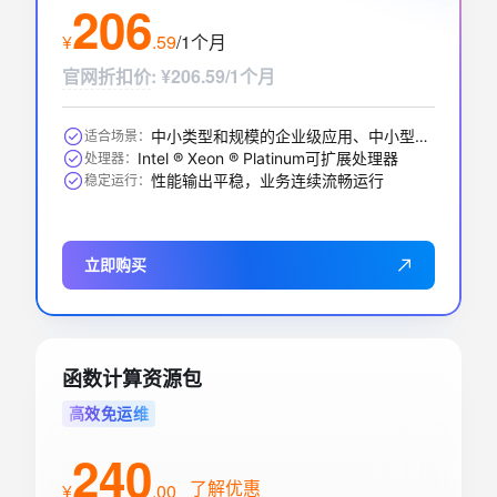
206
标准版
1个月
¥
.
59
/1个月
应用型负载均衡(按量付费)
询价中…
官网折扣价
:
¥206.59/1个月
实例网络类型
功能版本（实例费）
私网
基础版
中小类型和规模的企业级应用、中小型数据库系统、缓存、搜索集群
适合场景：
Intel ® Xeon ® Platinum可扩展处理器
处理器：
性能输出平稳，业务连续流畅运行
稳定运行：
立即购买
函数计算资源包
高效免运维
240
了解优惠
¥
.
00