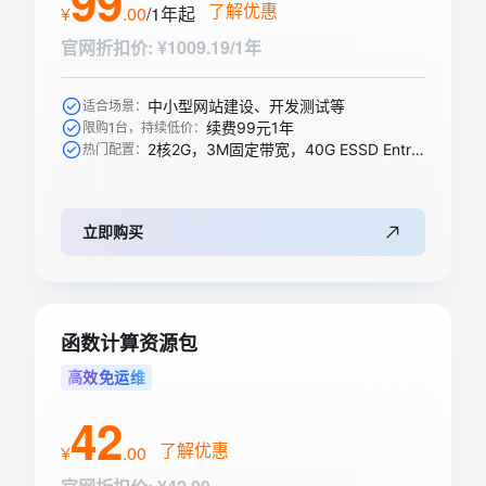
99
了解优惠
¥
.
00
/1年
起
官网折扣价
:
¥1009.19/1年
中小型网站建设、开发测试等
适合场景：
续费99元1年
限购1台，持续低价：
2核2G，3M固定带宽，40G ESSD Entry盘
热门配置：
立即购买
函数计算资源包
高效免运维
42
了解优惠
¥
.
00