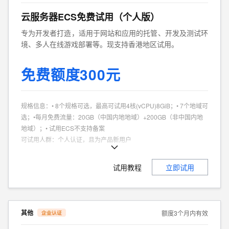
云服务器ECS免费试用（个人版）
专为开发者打造，适用于网站和应用的托管、开发及测试环
境、多人在线游戏部署等。现支持香港地区试用。
免费额度300元
规格信息
：
• 8个规格可选，最高可试用4核(vCPU)8GiB；• 7个地域可
选；•每月免费流量：20GB（中国内地地域）+200GB（非中国内地
地域）；• 试用ECS不支持备案
可试用人群
：
个人认证，且为产品新用户
商品特点
：
个人、企业试用不同享。
试用教程
立即试用
其他
额度3个月内有效