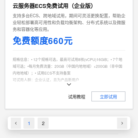
云服务器ECS免费试用（企业版）
支持多台ECS、跨地域试用，期间可灵活更换配置，帮助企
业轻松部署高可用性和负载均衡架构、分布式系统以及微服
务和容器化等应用。
免费额度660元
规格信息
：
• 12个规格可选，最高可试用8核(vCPU)16GiB；• 7个地
域可选；•每月免费流量：20GB（中国内地地域）+200GB（非中国
内地地域）；• 试用ECS不支持备案
可试用人群
：
企业认证，且为产品新用户
商品特点
：
个人、企业试用不同享
试用教程
立即试用
1
2