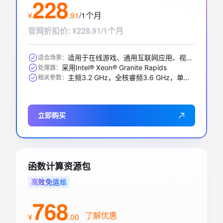
228
¥
.
91
/1个月
官网折扣价
:
¥228.91/1个月
适用于在线游戏、通用互联网应用、视频编解码、数据库应用、搜索推荐等
适合场景：
采用Intel® Xeon® Granite Rapids
处理器：
主频3.2 GHz，全核睿频3.6 GHz，单核最大睿频3.9GHz
相关参数：
立即购买
函数计算资源包
高效免运维
768
了解优惠
¥
.
00