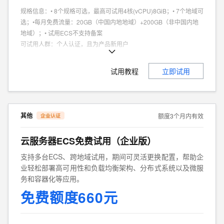
规格信息
：
• 8个规格可选，最高可试用4核(vCPU)8GiB；• 7个地域可
选；•每月免费流量：20GB（中国内地地域）+200GB（非中国内地
地域）；• 试用ECS不支持备案
可试用人群
：
个人认证，且为产品新用户
商品特点
：
个人、企业试用不同享。
试用教程
立即试用
其他
额度3个月内有效
云服务器ECS免费试用（企业版）
支持多台ECS、跨地域试用，期间可灵活更换配置，帮助企
业轻松部署高可用性和负载均衡架构、分布式系统以及微服
务和容器化等应用。
免费额度660元