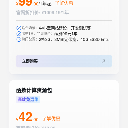
99
了解优惠
¥
.
00
/1年
起
官网折扣价
:
¥1009.19/1年
中小型网站建设、开发测试等
适合场景：
续费99元1年
限购1台，持续低价：
2核2G，3M固定带宽，40G ESSD Entry盘
热门配置：
立即购买
函数计算资源包
高效免运维
42
了解优惠
¥
.
00