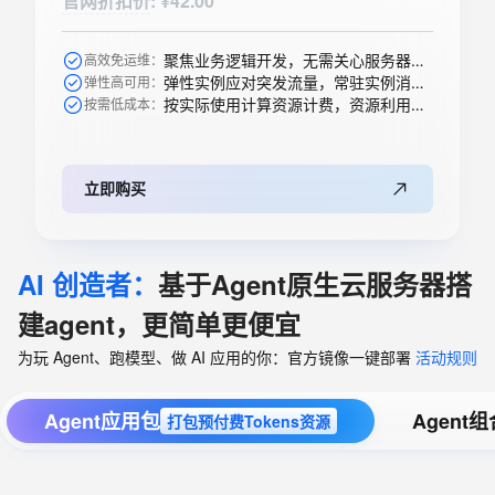
官网折扣价
:
¥42.00
聚焦业务逻辑开发，无需关心服务器购买等运维操作
高效免运维：
弹性实例应对突发流量，常驻实例消除冷启动
弹性高可用：
按实际使用计算资源计费，资源利用率高
按需低成本：
立即购买
AI 创造者：
基于Agent原生云服务器搭
建agent，更简单更便宜
为玩 Agent、跑模型、做 AI 应用的你：官方镜像一键部署
活动规则
Agent应用包
Agent
打包预付费Tokens资源