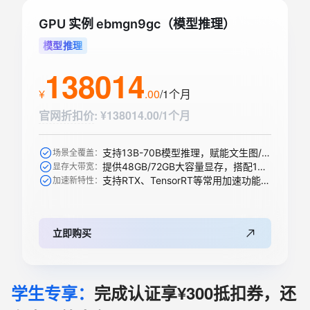
GPU 实例 ebmgn9gc（模型推理）
模型推理
138014
¥
.
00
/1个月
官网折扣价
:
¥138014.00/1个月
支持13B-70B模型推理，赋能文生图/视频、搜索推荐等AI模型
场景全覆盖：
提供48GB/72GB大容量显存，搭配1344 GB/s带宽轻松承载大模型
显存大带宽：
支持RTX、TensorRT等常用加速功能，全新升级支持下一代精度
加速新特性：
立即购买
学生专享：
完成认证享¥300抵扣券，还