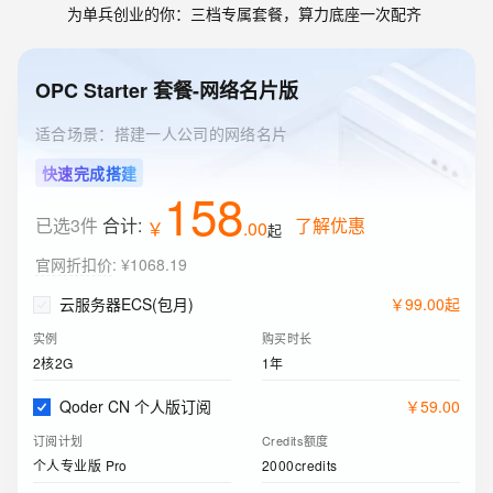
为单兵创业的你：三档专属套餐，算力底座一次配齐
OPC Starter 套餐-网络名片版
适合场景：搭建一人公司的网络名片
快速完成搭建
158
已选3件
合计:
了解优惠
￥
.
00
起
官网折扣价
:
¥1068.19
云服务器ECS(包月)
￥
99
.
00
起
实例
购买时长
2核2G
1年
Qoder CN 个人版订阅
￥
59
.
00
订阅计划
Credits额度
个人专业版 Pro
2000credits