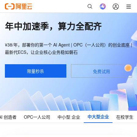
年中加速季，算力全配齐
¥38/年，部署你的第一个 AI Agent | OPC（一人公司）的创业底座 |
最新代ECS，让企业核心业务稳如磐石
限量秒杀
免费试用
中大型
企业
AI
创造者
OPC
一人公司
中小型
企业
在校
学生