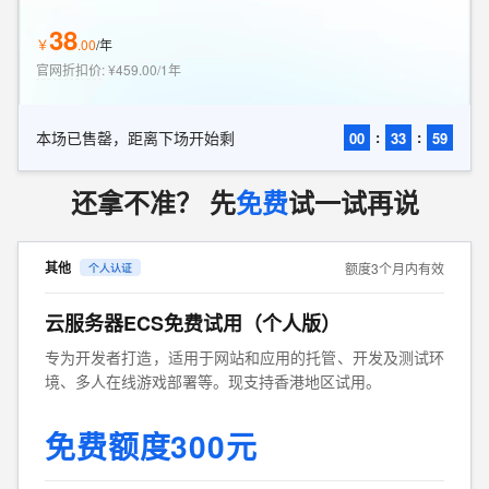
38
￥
.
00
/
年
官网折扣价
:
¥459.00/1年
本场已售罄，距离下场开始剩
:
:
00
33
57
还拿不准？ 先
免费
试一试再说
其他
额度3个月内有效
云服务器ECS免费试用（个人版）
专为开发者打造，适用于网站和应用的托管、开发及测试环
境、多人在线游戏部署等。现支持香港地区试用。
免费额度300元