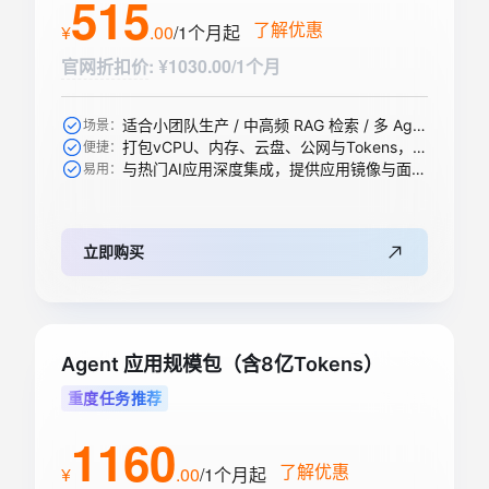
515
了解优惠
¥
.
00
/1个月
起
官网折扣价
:
¥1030.00/1个月
适合小团队生产 / 中高频 RAG 检索 / 多 Agent 协作等
场景：
打包vCPU、内存、云盘、公网与Tokens，一步到位
便捷：
与热门AI应用深度集成，提供应用镜像与面板，开箱即用
易用：
立即购买
Agent 应用规模包（含8亿Tokens）
重度任务推荐
1160
了解优惠
¥
.
00
/1个月
起