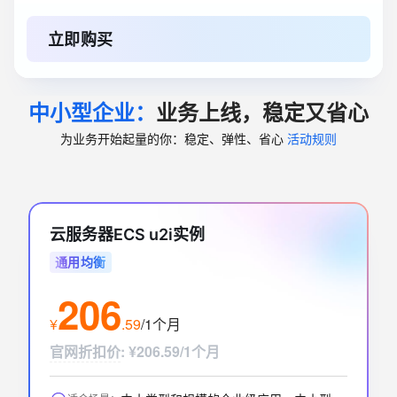
对象存储 OSS 资源包
询价中…
标准 - 本地冗余存储规格
购买时长
立即购买
500GB
1年
云服务器ECS(包月)
询价中…
中小型企业：
业务上线，稳定又省心
实例
购买时长
4核8G
1个月
为业务开始起量的你：稳定、弹性、省心
活动规则
关系型数据库RDS(包月)
询价中…
实例规格
购买时长
1个月
4核8GB（通用型）
云服务器ECS u2i实例
ESA边缘安全加速国内站
询价中…
通用均衡
订购版本
购买时长
206
标准版
1个月
¥
.
59
/1个月
应用型负载均衡(按量付费)
询价中…
官网折扣价
:
¥206.59/1个月
实例网络类型
功能版本（实例费）
私网
基础版