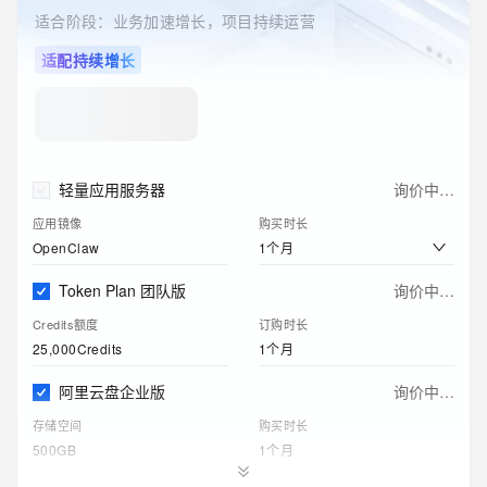
适合阶段：业务加速增长，项目持续运营
关系型数据库RDS(包月)
￥
116
.
00
适配持续增长
实例规格
购买时长
1核2GB（通用型）
1个月
ESA边缘安全加速国内站
￥
0
.
00
订购版本
购买时长
轻量应用服务器
询价中…
免费版
1个月
应用镜像
购买时长
1个月
OpenClaw
Token Plan 团队版
询价中…
Credits额度
订购时长
25,000Credits
1个月
阿里云盘企业版
询价中…
存储空间
购买时长
500GB
1个月