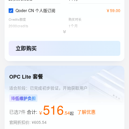
Qoder CN 个人版订阅
￥
59
.
00
Credits额度
购买时长
2000credits
1个月
阿里云盘企业版
￥
6
.
63
存储空间
购买时长
立即购买
200GB
1个月
ESA边缘安全加速国内站
￥
0
.
00
订购版本
购买时长
OPC Lite 套餐
免费版
1年
适合阶段：已完成初步验证，开始获取用户
降低维护负担
516
已选7件
合计:
了解优惠
￥
.
54
起
官网折扣价
:
¥605.54