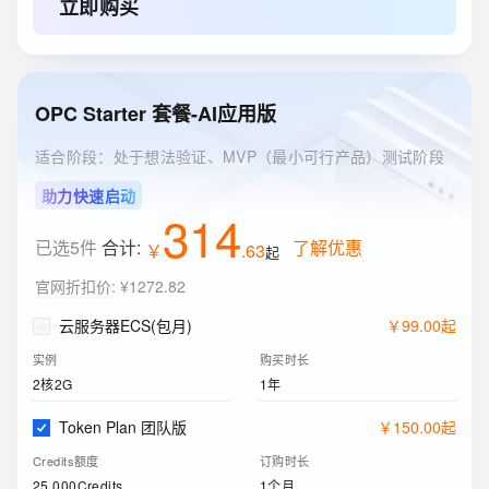
立即购买
OPC Starter 套餐-AI应用版
适合阶段：处于想法验证、MVP（最小可行产品）测试阶段
助力快速启动
314
已选5件
合计:
了解优惠
￥
.
63
起
官网折扣价
:
¥1272.82
云服务器ECS(包月)
￥
99
.
00
起
实例
购买时长
2核2G
1年
Token Plan 团队版
￥
150
.
00
起
Credits额度
订购时长
25,000Credits
1个月