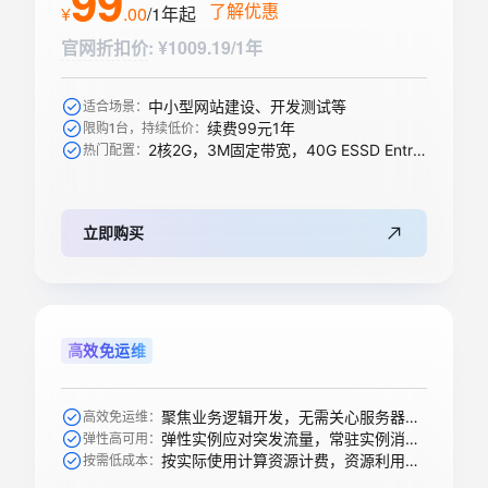
99
了解优惠
¥
.
00
/1年
起
官网折扣价
:
¥1009.19/1年
中小型网站建设、开发测试等
适合场景：
续费99元1年
限购1台，持续低价：
2核2G，3M固定带宽，40G ESSD Entry盘
热门配置：
立即购买
高效免运维
聚焦业务逻辑开发，无需关心服务器购买等运维操作
高效免运维：
弹性实例应对突发流量，常驻实例消除冷启动
弹性高可用：
按实际使用计算资源计费，资源利用率高
按需低成本：