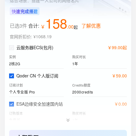
适合场景：搭建一人公司的网络名片
快速完成搭建
158
已选3件
合计:
了解优惠
￥
.
00
起
官网折扣价
:
¥1068.19
云服务器ECS(包月)
￥
99
.
00
起
实例
购买时长
2核2G
1年
Qoder CN 个人版订阅
￥
59
.
00
订阅计划
Credits额度
个人专业版 Pro
2000credits
ESA边缘安全加速国内站
￥
0
.
00
订购版本
购买时长
免费版
1年