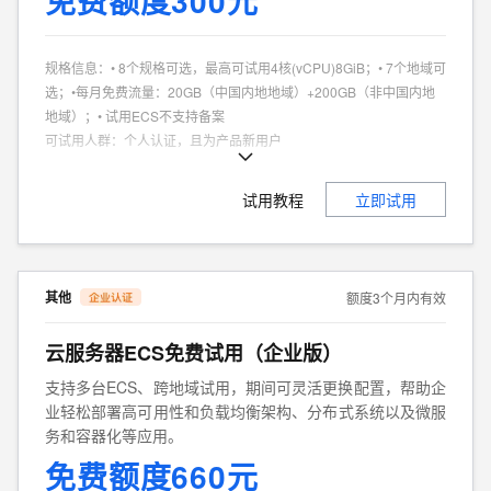
免费额度300元
规格信息
：
• 8个规格可选，最高可试用4核(vCPU)8GiB；• 7个地域可
选；•每月免费流量：20GB（中国内地地域）+200GB（非中国内地
地域）；• 试用ECS不支持备案
可试用人群
：
个人认证，且为产品新用户
商品特点
：
个人、企业试用不同享。
试用教程
立即试用
其他
额度3个月内有效
云服务器ECS免费试用（企业版）
支持多台ECS、跨地域试用，期间可灵活更换配置，帮助企
业轻松部署高可用性和负载均衡架构、分布式系统以及微服
务和容器化等应用。
免费额度660元