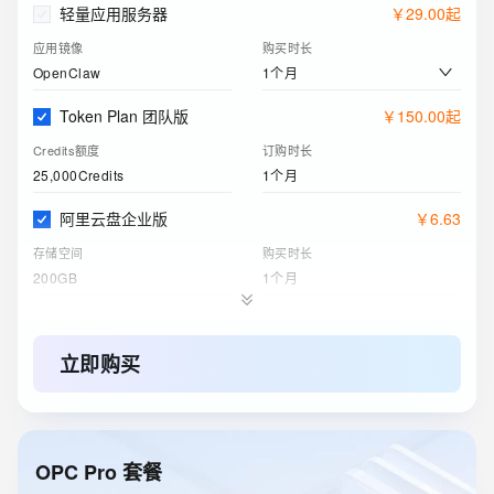
轻量应用服务器
￥
29
.
00
起
应用镜像
购买时长
1个月
OpenClaw
Token Plan 团队版
￥
150
.
00
起
Credits额度
订购时长
25,000Credits
1个月
阿里云盘企业版
￥
6
.
63
存储空间
购买时长
200GB
1个月
对象存储 OSS 资源包
￥
9
.
00
标准 - 本地冗余存储规格
购买时长
立即购买
40GB
1年
云服务器ECS(包月)
￥
205
.
91
实例
购买时长
OPC Pro 套餐
2核4G
1个月