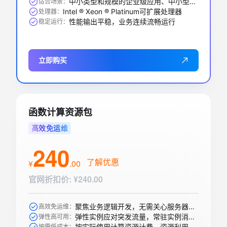
中小类型和规模的企业级应用、中小型数据库系统、缓存、搜索集群
适合场景：
Intel ® Xeon ® Platinum可扩展处理器
处理器：
性能输出平稳，业务连续流畅运行
稳定运行：
立即购买
函数计算资源包
高效免运维
240
了解优惠
¥
.
00
官网折扣价
:
¥240.00
聚焦业务逻辑开发，无需关心服务器购买等运维操作
高效免运维：
弹性实例应对突发流量，常驻实例消除冷启动
弹性高可用：
按实际使用计算资源计费，资源利用率高
按需低成本：