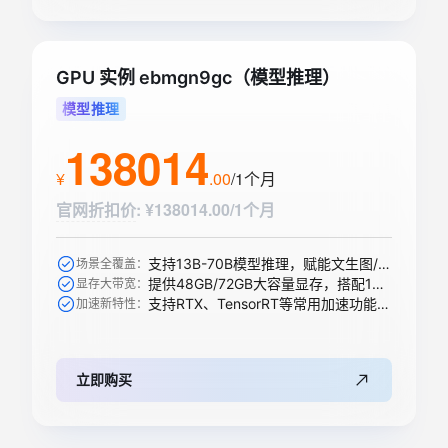
GPU 实例 ebmgn9gc（模型推理）
模型推理
138014
¥
.
00
/1个月
官网折扣价
:
¥138014.00/1个月
支持13B-70B模型推理，赋能文生图/视频、搜索推荐等AI模型
场景全覆盖：
提供48GB/72GB大容量显存，搭配1344 GB/s带宽轻松承载大模型
显存大带宽：
支持RTX、TensorRT等常用加速功能，全新升级支持下一代精度
加速新特性：
立即购买