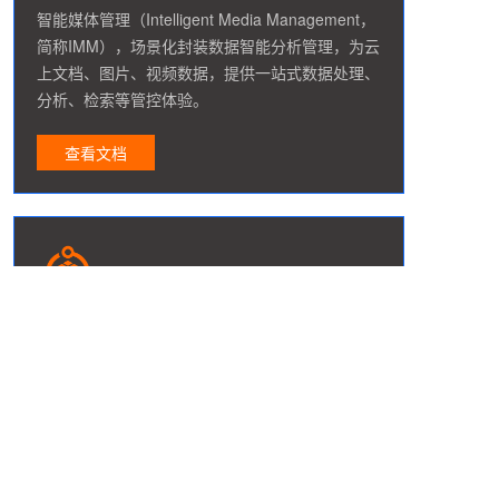
智能媒体管理（Intelligent Media Management，
简称IMM），场景化封装数据智能分析管理，为云
上文档、图片、视频数据，提供一站式数据处理、
分析、检索等管控体验。
查看文档
数据库文件存储
数据库文件存储（DBFS），是一款针对数据库场
景的云原生共享文件存储服务。它基于共享存储架
构设计，通过文件协议提供数据库定制功能，具备
企业级存储特性。主要服务于云上自建数据库，基
于传统SAN的应用等，为用户提供极致IO性能和高