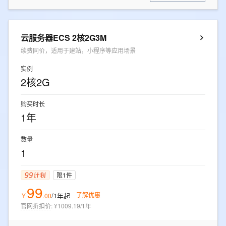
云服务器ECS 2核2G3M
续费同价，适用于建站，小程序等应用场景
实例
2核2G
购买时长
1年
数量
1
限1件
99
了解优惠
/1年
起
￥
.
00
官网折扣价
:
¥1009.19/1年