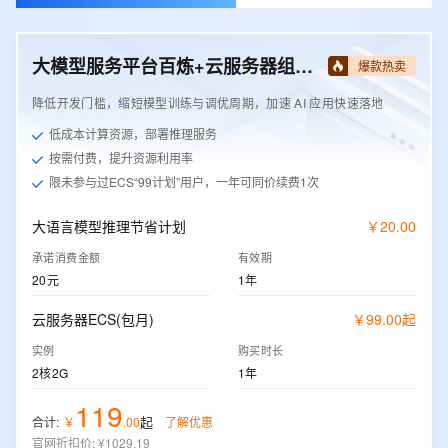
大模型服务平台百炼+云服务器组合套餐
爆款热卖
降低开发门槛，缩短模型训练与调优周期，加速 AI 应用快速落地
低成本计算资源，部署推理服务
按需付费，提升资源利用率
限未参与过ECS“99计划”用户，一年可同价续费1次
大语言模型推理节省计划
￥
20
.
00
承诺消费金额
有效期
20元
1年
云服务器ECS(包月)
￥
99
.
00
起
实例
购买时长
2核2G
1年
119
起
合计:
￥
.
00
了解优惠
官网折扣价
:
¥1029.19