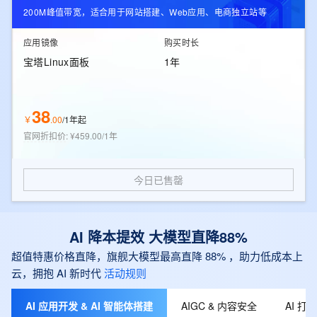
200M峰值带宽，适合用于网站搭建、Web应用、电商独立站等
应用镜像
购买时长
宝塔Linux面板
1年
38
￥
.
00
/
1年起
官网折扣价
:
¥459.00/1年
今日已售罄
AI 降本提效 大模型直降88%
超值特惠价格直降，旗舰大模型最高直降 88% ，助力低成本上
云，拥抱 AI 新时代
活动规则
AI 应用开发 & AI 智能体搭建
AIGC & 内容安全
AI 