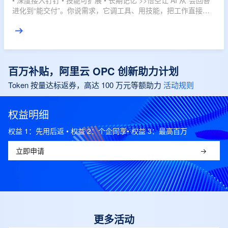
• 深度接入钉钉 • 技能可扩展 • 长期记忆 >>悟空让 AI 从“会回答”
进化到“能交付”。你说需求，它调工具、用技能，把工作直接推
进到结果。
百万补贴，阿里云 OPC 创新助力计划
Token 按量达标返券，高达 100 万元等额助力
活动规则
权益明细
权益 1：先用后返 • 权益 2：个企同享• 权益 3：最高百万
立即申请
更多活动