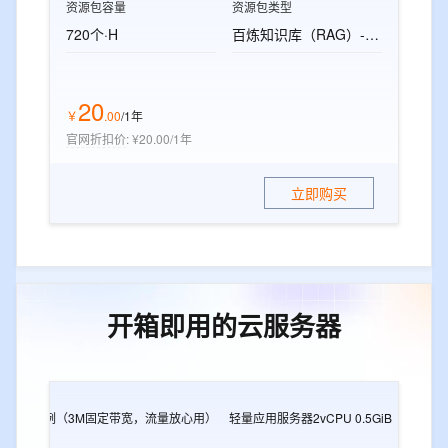
资源包容量
资源包类型
720个·H
百炼知识库（RAG）-标准版资源包
20
￥
.
00
/1年
官网折扣价
:
¥20.00/1年
立即购买
开箱即用的云服务器
2G
e实例（3M固定带宽，流量放心用）
轻量应用服务器2vCPU 0.5GiB
轻量应用