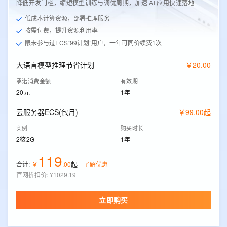
降低开发门槛，缩短模型训练与调优周期，加速 AI 应用快速落地
低成本计算资源，部署推理服务
按需付费，提升资源利用率
限未参与过ECS“99计划”用户，一年可同价续费1次
大语言模型推理节省计划
￥
20
.
00
承诺消费金额
有效期
20元
1年
云服务器ECS(包月)
￥
99
.
00
起
实例
购买时长
2核2G
1年
119
起
合计:
￥
.
00
了解优惠
官网折扣价
:
¥1029.19
立即购买