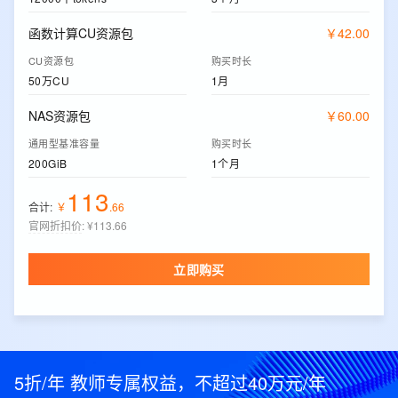
函数计算CU资源包
￥
42
.
00
CU资源包
购买时长
50万CU
1月
NAS资源包
￥
60
.
00
通用型基准容量
购买时长
200GiB
1个月
113
合计:
￥
.
66
官网折扣价
:
¥113.66
立即购买
5折/年 教师专属权益，不超过40万元/年