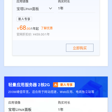
应用镜像
购买时长
1年
宝塔Linux面板
新人专享
68
了解优惠
￥
.
00
/1年
起
官网折扣价
:
¥459.00/1年
立即购买
轻量应用服务器 2核2G
新人专享
200M峰值带宽，适合用于网站搭建、Web应用、电商独立站等
应用镜像
购买时长
宝塔Linux面板
1年