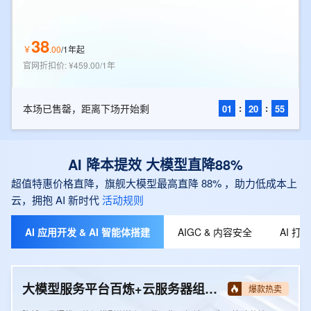
38
￥
.
00
/
1年起
官网折扣价
:
¥459.00/1年
本场已售罄，距离下场开始剩
:
:
01
20
54
AI 降本提效 大模型直降88%
超值特惠价格直降，旗舰大模型最高直降 88% ，助力低成本上
云，拥抱 AI 新时代
活动规则
AI 应用开发 & AI 智能体搭建
AIGC & 内容安全
AI 
大模型服务平台百炼+云服务器组合套餐
爆款热卖