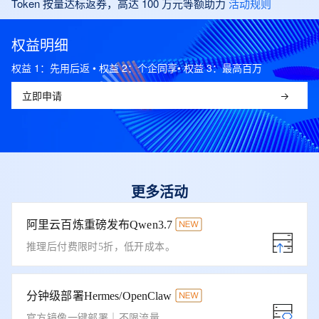
Token 按量达标返券，高达 100 万元等额助力
活动规则
权益明细
权益 1：先用后返 • 权益 2：个企同享• 权益 3：最高百万
立即申请
更多活动
阿里云百炼重磅发布Qwen3.7
推理后付费限时5折，低开成本。
分钟级部署Hermes/OpenClaw
官方镜像一键部署｜不限流量