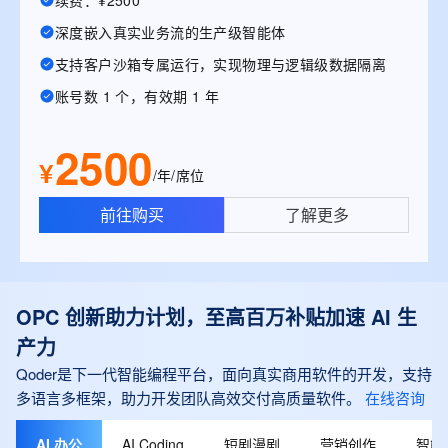
续费：¥2500
深度嵌入真实业务流的生产级智能体
支持客户沙箱专属运行，实现物理与逻辑级数据隔离
账号数 1 个，有效期 1 年
2500
¥
/年/席位
前往购买
了解更多
OPC 创新助力计划，至高百万补贴加速 AI 生
产力
Qoder是下一代智能编程平台，面向真实商用软件的开发，支持
多语言多框架，助力开发团队高效交付高质量软件。
在线咨询
AI 办公
AI Coding
短剧漫剧
营销创作
智能