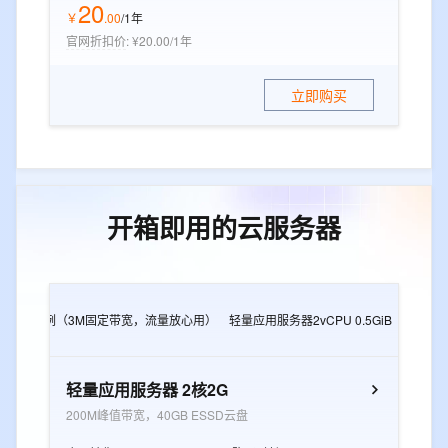
20
￥
.
00
/1年
官网折扣价
:
¥20.00/1年
立即购买
开箱即用的云服务器
2G
e实例（3M固定带宽，流量放心用）
轻量应用服务器2vCPU 0.5GiB
轻量应用
轻量应用服务器 2核2G
200M峰值带宽，40GB ESSD云盘