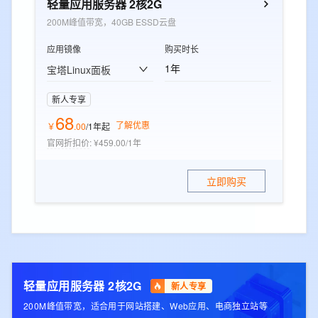
轻量应用服务器 2核2G
200M峰值带宽，40GB ESSD云盘
应用镜像
购买时长
1年
宝塔Linux面板
新人专享
68
了解优惠
￥
.
00
/1年
起
官网折扣价
:
¥459.00/1年
立即购买
轻量应用服务器 2核2G
新人专享
200M峰值带宽，适合用于网站搭建、Web应用、电商独立站等