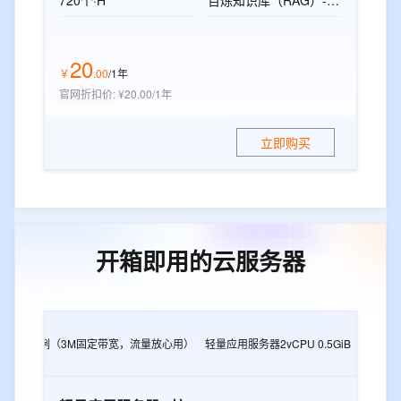
720个·H
百炼知识库（RAG）-标准版资源包
20
￥
.
00
/1年
官网折扣价
:
¥20.00/1年
立即购买
开箱即用的云服务器
2G
e实例（3M固定带宽，流量放心用）
轻量应用服务器2vCPU 0.5GiB
轻量应用