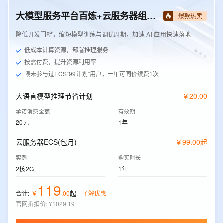
大模型服务平台百炼+云服务器组合套餐
爆款热卖
降低开发门槛，缩短模型训练与调优周期，加速 AI 应用快速落地
低成本计算资源，部署推理服务
按需付费，提升资源利用率
限未参与过ECS“99计划”用户，一年可同价续费1次
大语言模型推理节省计划
￥
20
.
00
承诺消费金额
有效期
20元
1年
云服务器ECS(包月)
￥
99
.
00
起
实例
购买时长
2核2G
1年
119
起
合计:
￥
.
00
了解优惠
官网折扣价
:
¥1029.19