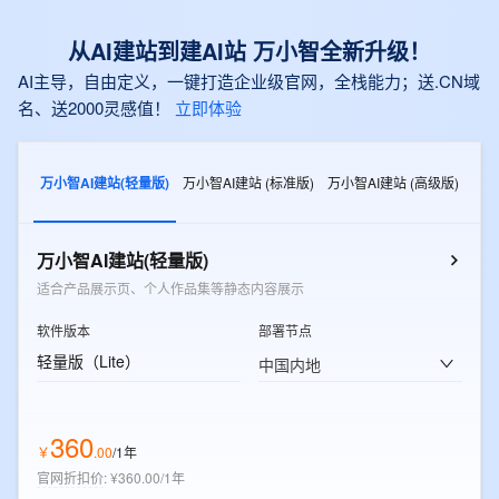
从AI建站到建AI站 万小智全新升级！
AI主导，自由定义，一键打造企业级官网，全栈能力；送.CN域
名、送2000灵感值！
立即体验
万小智AI建站(轻量版)
万小智AI建站 (标准版)
万小智AI建站 (高级版)
万小智AI建站(轻量版)
适合产品展示页、个人作品集等静态内容展示
软件版本
部署节点
轻量版（Lite）
中国内地
360
￥
.
00
/1年
官网折扣价
:
¥360.00/1年