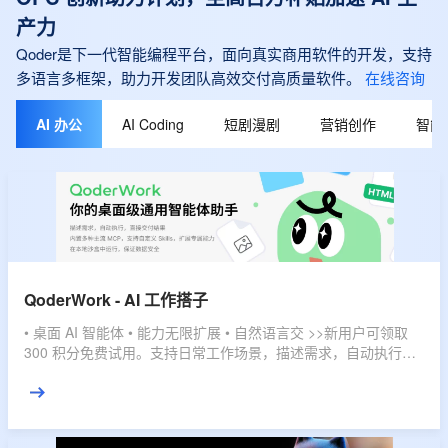
产力
Qoder是下一代智能编程平台，面向真实商用软件的开发，支持
多语言多框架，助力开发团队高效交付高质量软件。
在线咨询
AI 办公
AI Coding
短剧漫剧
营销创作
智能
QoderWork - AI 工作搭子
• 桌面 AI 智能体 • 能力无限扩展 • 自然语言交 >>新用户可领取
300 积分免费试用。支持日常工作场景，描述需求，自动执行，
直接交付结果。