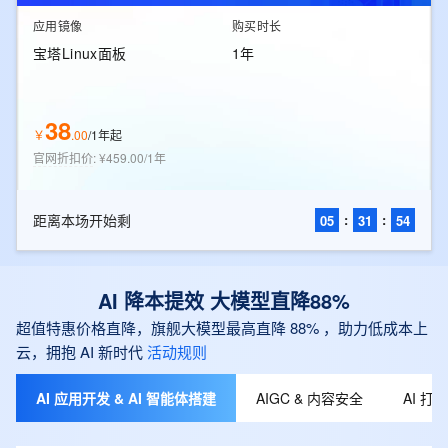
应用镜像
购买时长
宝塔Linux面板
1年
38
￥
.
00
/
1年起
官网折扣价
:
¥459.00/1年
距离本场开始剩
:
:
05
31
53
AI 降本提效 大模型直降88%
超值特惠价格直降，旗舰大模型最高直降 88% ，助力低成本上
云，拥抱 AI 新时代
活动规则
AI 应用开发 & AI 智能体搭建
AIGC & 内容安全
AI 