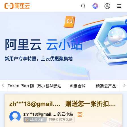
新用户专享特惠，上云优惠聚集地
Token Plan 随
万小智AI建站
AI组合购
精选云产品
心用
zh***18@gmail.com
赠送您一张折扣优惠券
zh***18@gmail.com
的云小站