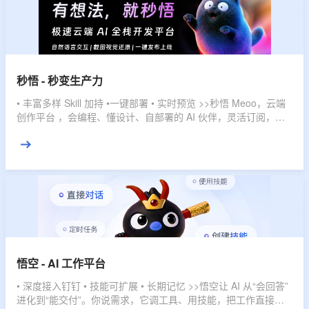
秒悟 - 秒变生产力
• 丰富多样 Skill 加持 •一键部署 • 实时预览 >>秒悟 Meoo，云端
创作平台 ，会编程、懂设计、自部署的 AI 伙伴，灵活订阅，多
档位套餐，匹配不同使用强度，全域赋能，开发任务一键搞定。
悟空 - AI 工作平台
• 深度接入钉钉 • 技能可扩展 • 长期记忆 >>悟空让 AI 从“会回答”
进化到“能交付”。你说需求，它调工具、用技能，把工作直接推