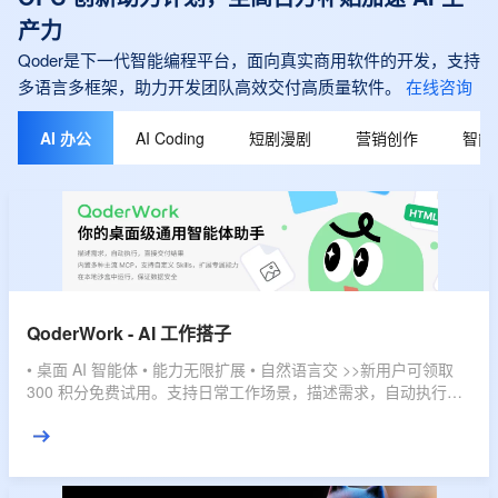
产力
Qoder是下一代智能编程平台，面向真实商用软件的开发，支持
多语言多框架，助力开发团队高效交付高质量软件。
在线咨询
AI 办公
AI Coding
短剧漫剧
营销创作
智能
QoderWork - AI 工作搭子
• 桌面 AI 智能体 • 能力无限扩展 • 自然语言交 >>新用户可领取
300 积分免费试用。支持日常工作场景，描述需求，自动执行，
直接交付结果。