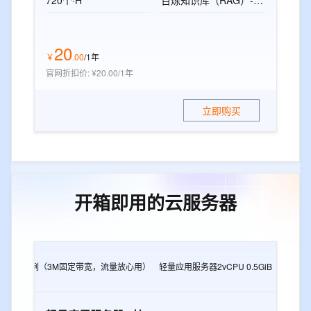
720个·H
百炼知识库（RAG）-标准版资源包
20
￥
.
00
/1年
官网折扣价
:
¥20.00/1年
立即购买
开箱即用的云服务器
2G
e实例（3M固定带宽，流量放心用）
轻量应用服务器2vCPU 0.5GiB
轻量应用