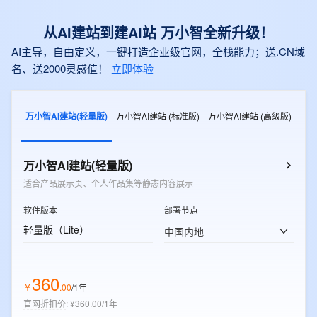
从AI建站到建AI站 万小智全新升级！
AI主导，自由定义，一键打造企业级官网，全栈能力；送.CN域
名、送2000灵感值！
立即体验
万小智AI建站(轻量版)
万小智AI建站 (标准版)
万小智AI建站 (高级版)
万小智AI建站(轻量版)
适合产品展示页、个人作品集等静态内容展示
软件版本
部署节点
轻量版（Lite）
中国内地
360
￥
.
00
/1年
官网折扣价
:
¥360.00/1年