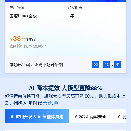
应用镜像
购买时长
宝塔Linux面板
1年
38
￥
.
00
/
1年起
官网折扣价
:
¥459.00/1年
本场已售罄，距离下场开始剩
:
:
02
13
40
AI 降本提效 大模型直降88%
超值特惠价格直降，旗舰大模型最高直降 88% ，助力低成本上
云，拥抱 AI 新时代
活动规则
AI 应用开发 & AI 智能体搭建
AIGC & 内容安全
AI 