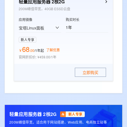
轻量应用服务器 2核2G
200M峰值带宽，40GB ESSD云盘
应用镜像
购买时长
1年
宝塔Linux面板
新人专享
68
了解优惠
￥
.
00
/1年
起
官网折扣价
:
¥459.00/1年
立即购买
轻量应用服务器 2核2G
新人专享
200M峰值带宽，适合用于网站搭建、Web应用、电商独立站等