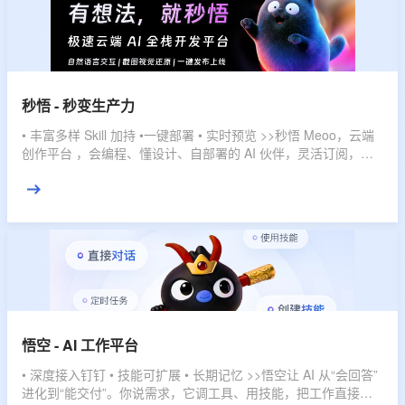
秒悟 - 秒变生产力
• 丰富多样 Skill 加持 •一键部署 • 实时预览 >>秒悟 Meoo，云端
创作平台 ，会编程、懂设计、自部署的 AI 伙伴，灵活订阅，多
档位套餐，匹配不同使用强度，全域赋能，开发任务一键搞定。
悟空 - AI 工作平台
• 深度接入钉钉 • 技能可扩展 • 长期记忆 >>悟空让 AI 从“会回答”
进化到“能交付”。你说需求，它调工具、用技能，把工作直接推