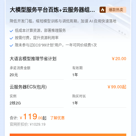
大模型服务平台百炼+云服务器组合套餐
爆款热卖
降低开发门槛，缩短模型训练与调优周期，加速 AI 应用快速落地
低成本计算资源，部署推理服务
按需付费，提升资源利用率
限未参与过ECS“99计划”用户，一年可同价续费1次
大语言模型推理节省计划
￥
20
.
00
承诺消费金额
有效期
20元
1年
云服务器ECS(包月)
￥
99
.
00
起
实例
购买时长
2核2G
1年
119
起
合计:
￥
.
00
了解优惠
官网折扣价
:
¥1029.19