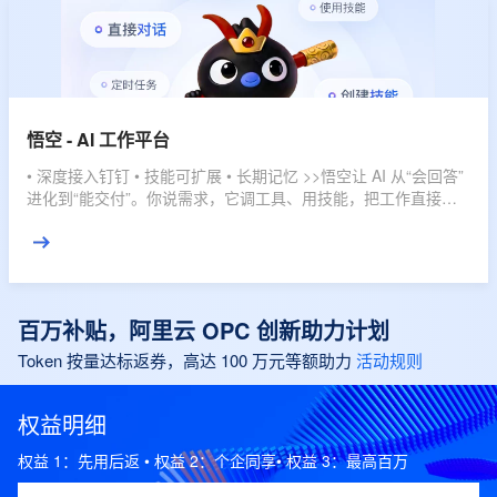
悟空 - AI 工作平台
• 深度接入钉钉 • 技能可扩展 • 长期记忆 >>悟空让 AI 从“会回答”
进化到“能交付”。你说需求，它调工具、用技能，把工作直接推
进到结果。
百万补贴，阿里云 OPC 创新助力计划
Token 按量达标返券，高达 100 万元等额助力
活动规则
权益明细
权益 1：先用后返 • 权益 2：个企同享• 权益 3：最高百万