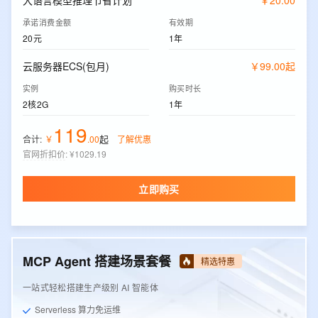
大语言模型推理节省计划
￥
20
.
00
承诺消费金额
有效期
20元
1年
云服务器ECS(包月)
￥
99
.
00
起
实例
购买时长
2核2G
1年
119
起
合计:
￥
.
00
了解优惠
官网折扣价
:
¥1029.19
立即购买
MCP Agent 搭建场景套餐
精选特惠
一站式轻松搭建生产级别 AI 智能体
Serverless 算力免运维