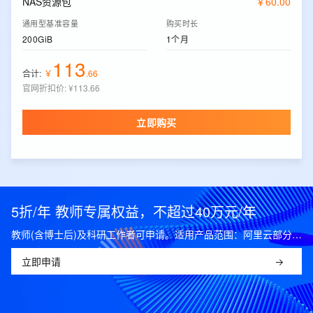
NAS资源包
￥
60
.
00
通用型基准容量
购买时长
200GiB
1个月
113
合计:
￥
.
66
官网折扣价
:
¥113.66
立即购买
5折/年 教师专属权益，不超过40万元/年
教师(含博士后)及科研工作者可申请。适用产品范围：阿里云部分公共云产品，可开科研发票。
立即申请