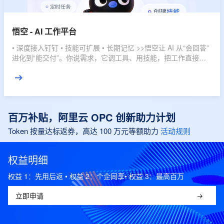
悟空 - AI 工作平台
• 深度接入钉钉 • 技能可扩展 • 长期记忆 >>悟空让 AI 从“会回答”
进化到“能交付”。你说需求，它调工具、用技能，把工作直接推
进到结果。
百万补贴，阿里云 OPC 创新助力计划
Token 按量达标返券，高达 100 万元等额助力
活动规则
权益明细
权益 1：先用后返 • 权益 2：个企同享• 权益 3：最高百万
立即申请