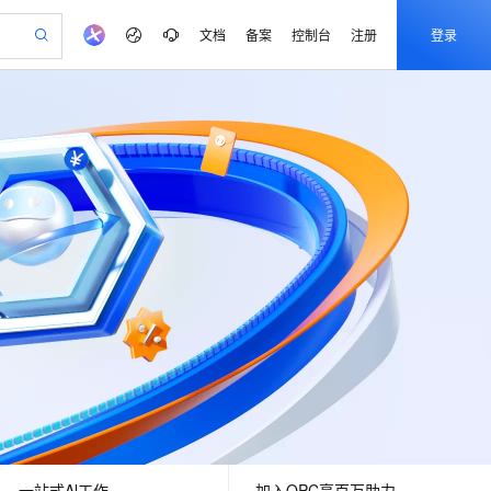
文档
备案
控制台
注册
登录
验
作计划
器
AI 活动
专业服务
服务伙伴合作计划
开发者社区
加入我们
产品动态
服务平台百炼
阿里云 OPC 创新助力计划
一站式生成采购清单，支持单品或批量购买
io：打造专属 AI 语音助手
S产品伙伴计划（繁花）
峰会
CS
造的大模型服务与应用开发平台
一句话生成原生可编辑精美 PPT 文稿
AI 生产力先锋
Al MaaS 服务伙伴赋能合作
域名
博文
Careers
至高可申请百万元
Qwen3.8-Max 模型上线
开启高性价比 AI 编程新体验
弹性可伸缩的云计算服务
Qwen-Audio-3.0-Realtime 端到端实时语音角色扮演
输入一句话想法, 轻松生成专业的 PPT
先锋实践拓展 AI 生产力的边界
Token 补贴，五大权
计划
海大会
伙伴信用分合作计划
商标
问答
社会招聘
益加速 OPC 成功
eek-V4-Pro
SS
一键部署幻兽帕鲁游戏服务器
飞天发布时刻
HOT
Open Search 向量检索版支
划
备案
电子书
校园招聘
pSeek-V4-Pro
视频创作，一键激活电商全链路生产力
稳定、安全、高性价比、高性能的云存储服务
一键购买专属联机服务器，轻松开启游戏
所见，即是所愿
持视频检索 Pipeline 功能
更多支持
划
公司注册
镜像站
视频生成
语音识别与合成
专属 QwenPaw
漫剧工坊：一站式动画创作平台
AI 实训营
HOT
应用身份服务 (IDaaS)
合作伙伴培训与认证
划
上云迁移
站生成，高效打造优质广告素材
全接入的云上超级电脑
从聊天伙伴进化为能主动干活的本地数字员工
快速生产连贯的高质量长漫剧
从基础到进阶，Agent 创客手把手教你
OpenClaw 管理能力上线
e-1.1-T2V
Qwen3-TTS-Flash
lScope
我要反馈
查询合作伙伴
畅细腻的高质量视频
离线语音合成大模型，多语言方言自适应，低延迟高稳定
n Alibaba Cloud ISV 合作
代维服务
建企业门户网站
10 分钟搭建微信、支付宝小程序
MaxCompute MaxFrame 提
创新加速
ope
登录合作伙伴管理后台
我要建议
站，无忧落地极速上线
以可视化方式快速构建移动和 PC 门户网站
国内短信简单易用，安全可靠，秒级触达，全球覆盖200+国家和地区。
高效部署网站，快速应用到小程序
供自动弹性内存功能
e-1.1-I2V
Cosyvoice-V3-Flash
安全
畅自然，细节丰富
高表现力语音合成大模型，语音克隆听感自然
我要投诉
PolarDB
上云场景组合购
Milvus 弹性伸缩功能新增节
伴
漫剧创作，剧本、分镜、视频高效生成
100%兼容MySQL、PostgreSQL，兼容Oracle，支持集中和分布式
覆盖90%+业务场景，专享组合折扣价
点支持范围
2V
VPN
Fun-ASR
一站式Al工作
加入OPC享百万助力