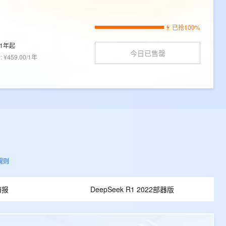
已抢100%
1年起
今日已售罄
价
:
¥459.00/1年
规则
海报
DeepSeek R1 2022部器版