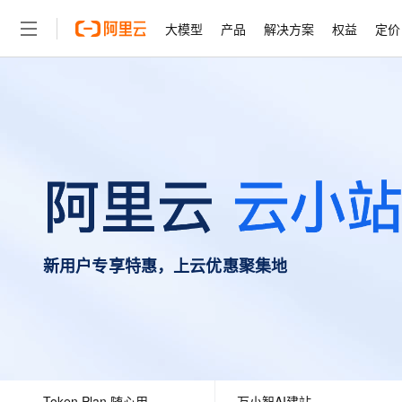
大模型
产品
解决方案
权益
定价
大模型
产品
解决方案
权益
定价
云市场
伙伴
服务
了解阿里云
精选产品
精选解决方案
普惠上云
产品定价
精选商城
成为销售伙伴
售前咨询
为什么选择阿里云
千问AI平台
了解云产品的定价详情
大模型服务平台百炼
千问办公，解锁你的工作
普惠上云 官方力荐
分销伙伴
在线服务
网站建设
什么是云计算
大
大模型服务与应用平台
企业级Agent产品，直接
云服务器38元/年起，超
咨询伙伴
多端小程序
技术领先
云上成本管理
售后服务
轻量应用服务器
Agency Agents：拥
官方推荐返现计划
大模型
精选产品
精选解决方案
Salesforce 国际版订阅
稳定可靠
管理和优化成本
推荐新用户得奖励，单订单
销售伙伴合作计划
自助服务
友盟天域
安全合规
人工智能与机器学习
AI
文本生成
云数据库 RDS
HappyHorse 打造一
云工开物
无影生态合作计划
在线服务
新用户专享特惠，上云优惠聚集地
观测云
分析师报告
高校专属算力普惠，学生认
计算
互联网应用开发
Qwen3.8-Max
HOT
Salesforce On Alibaba C
工单服务
智能体时代全能旗舰模型
Tuya 物联网平台阿里云
研究报告与白皮书
人工智能平台 PAI
快速拥有专属 OpenClaw
大模
Consulting Partner 合
大数据
容器
免费试用
短信专区
一站式AI开发、训练和推
蓝凌 OA
Qwen3.7-Plus
AI 大模型销售与服务生
现代化应用
存储
天池大赛
能看、能想、能动手的多模
云解析DNS
解决方案免费试用 新老
电子合同
最高领取价值200元试用
安全
网络与CDN
AI 算法大赛
Qwen3-VL-Plus
畅捷通
Token Plan 随心用
万小智AI建站