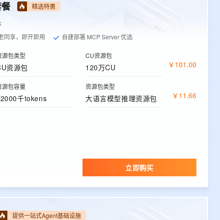
套餐
精选特惠
体
老同享，即开即用
自建部署 MCP Server 优选
资源包类型
CU资源包
￥
101
.
00
CU资源包
120万CU
资源包容量
资源包类型
￥
11
.
66
12000千tokens
大语言模型推理资源包
立即购买
提供一站式Agent基础设施