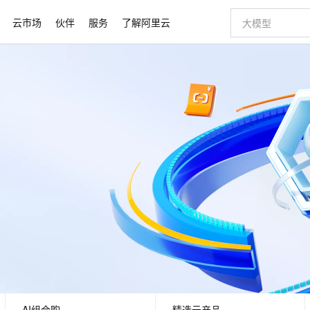
云市场
伙伴
服务
了解阿里云
AI 特惠
数据与 API
成为产品伙伴
企业增值服务
最佳实践
价格计算器
AI 场景体
基础软件
产品伙伴合
阿里云认证
市场活动
配置报价
大模型
自助选配和估算价格
新方式
睿译宝，AI翻译排版一步到位
智启 AI 普惠权益
产品生态集成认证中心
企业支持计划
云上春晚
域名与网站
千问官方 MaaS 平台，为开发者和 Agent 而生，新用户赠送 1 亿 + tokens 额度
Qwen Aud
AI Coding
阿里云Maa
2026 阿里云
云服务器 E
为企业打
数据集
Windows
大模型认证
模型
NEW
NEW
交付可用成果
值低价云产品抢先购
上传文档即自动完成翻译和格式还原
至高享 1亿+免费 tokens，加速 Al 应用落地
提供智能易用的域名与建站服务
智能编程，一键
安全可靠、
产品生态伙伴
专家技术服务
云上奥运之旅
弹性计算合作
阿里云中企出
手机三要素
宝塔 Linux
全部认证
价格优势
有专属领域专家
GLM-5.2：长任务时代开源旗舰模型
阿里云 OPC 创新助力计划
千问大模型
即刻拥有 DeepS
AI 电商营销
对象存储 O
大模型
产品生态伙伴工作台
企业增值服务台
云栖战略参考
云存储合作计
云栖大会
身份实名认证
CentOS
训练营
推动算力普惠，释放技术红利
最高返9万
多领域专家智能体,一键组建 AI 虚拟交付团队
快速构建应用程序和网站，即刻迈出上云第一步
至高百万元 Token 补贴，加速一人公司成长
多元化、高性能、安全可靠的大模型服务
真正可用的 1M 上下文,一次完成代码全链路开发
轻松解锁专属 Dee
从图文生成到
云上的中国
数据库合作计
活动全景
短信
Docker
图片和
站式影视创作平台
Hermes Agent，打造自进化智能体
Token Plan 模型订阅计划
数字证书管理服务（原SSL证书）
5 分钟轻松部署
AI 广告创作
无影云电脑
企业成长
NEW
信息公告
看见新力量
云网络合作计
OCR 文字识别
JAVA
证享300元代金券
可视化编排打通从文字构思到成片全链路闭环
全托管，含MySQL、PostgreSQL、SQL Server、MariaDB多引擎
自主进化，持久记忆，越用越聪明
Qwen3.8-Max 首发尝鲜，限时加量 10 倍，夜间低至2折
实现全站HTTPS，呈现可信的WEB访问
图文、视频一
随时随地安
Kimi-K3
HappyHors
NEW
魔搭 Mode
loud
服务实践
官网公告
Kimi 最新旗舰模型，长程编程与推理利器
让文字生成流
金融模力时刻
Salesforce O
版
发票查验
全能环境
Claude Code + GStack 打造工程团队
千问办公，限时限量积分加倍
Qoder
低代码高效构
AI 建站
短信服务
型
NEW
作计划
计划
创新中心
魔搭 ModelSc
健康状态
理服务
让AI从“聊天伙伴”进化为能干活的“数字员工”
安装技能 GStack，拥有专属 AI 工程团队
你的AI工作搭子，覆盖日常办公高频场景
面向真实软件的智能体编程平台
0 代码专业建
客户案例
天气预报查询
操作系统
Deepseek-v4-pro
HappyHors
态合作计划
态智能体模型
旗舰 MoE 大模型，百万上下文与顶尖推理能力
图生视频，流
同享
万小智 AI 建站低至 15元/月
Qoder CN
AI 短剧/漫剧
云原生数据库 
快递物流查询
WordPress
成为服务伙
高校合作
点，立即开启云上创新
覆盖公网/内网、递归/权威、移动APP等全场景解析服务
送.CN域名，送备案服务码
基于千问大模型等，支持代码智能生成、研发智能问答
AI助力短剧
GLM-5.2
Wan2.7-T
Ubuntu
AI组合购
精选云产品