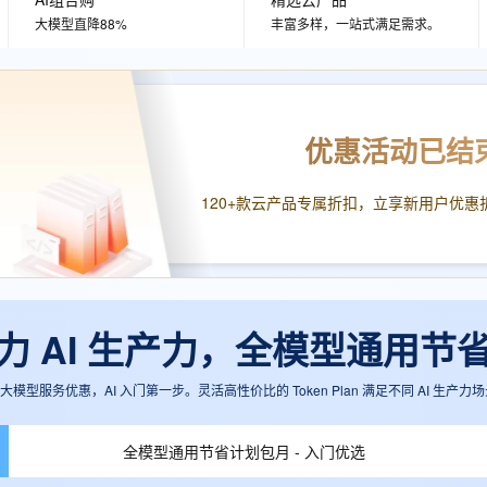
服务生态伙伴
视觉 Coding、空间感知、多模态思考等全面升级
1M上下文，专为长程任务能力而生
云工开物
企业应用
Works
Night Plan 支持 Qwen 3.8-Max
云原生大数据计算服务 MaxCompute
AI 办公
容器服务 Kub
NEW
大模型直降88%
丰富多样，一站式满足需求。
Red Hat
30+ 款产品免费体验
Data Agent 驱动的一站式 Data+AI 开发治理平台
夜间 5 折，Qwen/Meoo/TokenPlan 客户专享
面向分析的企业级SaaS模式云数据仓库
AI智能应用
提供一站式管
科研合作
ERP
堂（旗舰版）
SUSE
智能客服
AI 应用构建
大模型原生
CRM
防护产品
2个月
自动承接线索
建站小程序
Qoder
优惠活动已结
大模型服务平台百炼-应用模版
OA 办公系统
HOT
NEW
面向真实软件
个人版上线、团队版降价；千问3.8-Max首发发尝鲜
丰富多元化的应用模版和解决方案
力提升
财税管理
模板建站
120+款云产品专属折扣，立享新用户优惠
万有无界
大模型服务平台百炼-智能体
400电话
定制建站
的模型效果
灵活可视化地构建企业级 Agent
方案
广告营销
模板小程序
秒悟
人工智能平台 PAI
定制小程序
云端极速 AI 
新一代 AI 视频生成模型，深度适配广告营销等场景
AI Native 的算法工程平台，一站式完成建模、训练、推理服务部署
an助力 AI 生产力，全模型通用节
APP 开发
建站系统
模型服务优惠，AI 入门第一步。灵活高性价比的 Token Plan 满足不同 AI 生产力场
AI 应用
10分钟微调：让0.6B模型媲美235B模
多模态数据信
全模型通用节省计划包月 - 入门优选
型
依托云原生高可用架构,实现Dify私有化部署
用1%尺寸在特定领域达到大模型90%以上效果