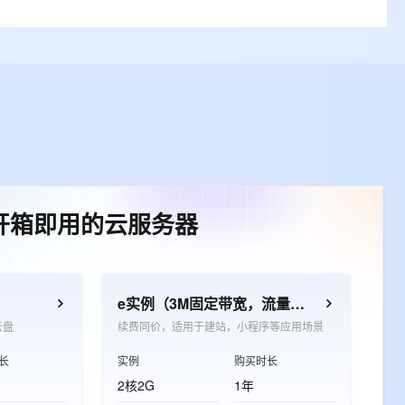
开箱即用的云服务器
e实例（3M固定带宽，流量放心用）
云盘
续费同价，适用于建站，小程序等应用场景
长
实例
购买时长
2核2G
1年