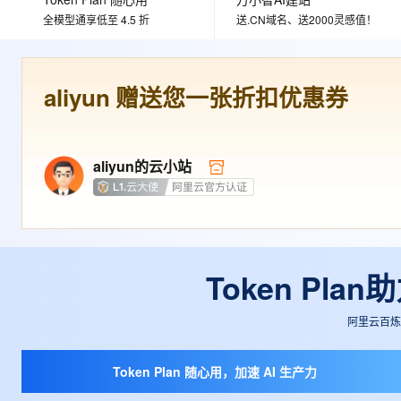
大数据开发治理平台 Data
AI 产品 免费试用
网络
安全
云开发大赛
全模型通享低至 4.5 折
送.CN域名、送2000灵感值！
Tableau 订阅
1亿+ 大模型 tokens 和 
可观测
入门学习赛
中间件
AI空中课堂在线直播课
云防火墙
140+云产品 免费试用
大模型服务
上云与迁云
aliyun
赠送您一张折扣优惠券
云原生的云上边界网络安全
产品新客免费试用，最长1
数据库
生态解决方案
千问AI平台-Token Plan
企业出海
大模型ACA认证体验
大数据计算
助力企业全员 AI 认知与能
行业生态解决方案
政企业务
aliyun
的云小站
媒体服务
千问AI平台-模型体验
开发者生态解决方案
在线体验全尺寸、多种模态
企业服务与云通信
AI 开发和 AI 应用解决
Happy 系列大模型
域名与网站
终端用户计算
Token Pl
Serverless
大模型解决方案
阿里云百炼大
开发工具
快速部署 Dify，高效搭建 
Token Plan 随心用，加速 AI 生产力
迁移与运维管理