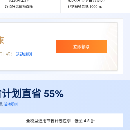
文戏情感细腻自然，动作戏激烈拳拳到肉，实现更强表演能力
支持中英文自由切换，具备更强的噪声鲁棒性
ernetes 版 ACK
云聚AI 严选权益
AI 原生数据库服务发布
SSL 证书
超值特惠价格直降
即刻解锁最低 1000 元
，一键激活高效办公新体验
理容器应用的 K8s 服务
精选AI产品，从模型到应用全链提效
Agent 数据网关
堡垒机
AI 用量加速计划
云原生数据库 PolarDB
应用
防火墙
、识别商机，让客服更高效、服务更出色。
新老同享，达量后返
Agentic Database 发布
千问办公
束
主机安全
NEW
的智能体编程平台
一站式AI生产力平台
立即领取
AI 应用及服务市场
折上折！
活动规则
伶鹊
企业级人与Agent协作平台，接入和调度多个数字员工
智能客服平台，对话机器人、对话分析、智能外呼
AI 应用
大模型服务平台百炼 - 全妙
大模型
应用创作平台
多模态内容创作工具，已接入 DeepSeek
自然语言处理
省计划直省 55%
数据标注
景
活动规则
机器学习
息提取
与 AI 智能体进行实时音视频通话
全模型通用节省计划包季 - 低至 4.5 折
从文本、图片、视频中提取结构化的属性信息
构建支持视频理解的 AI 音视频实时通话应用