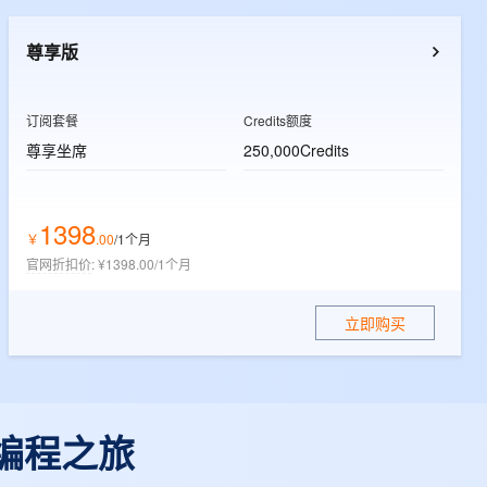
t.diy 一步搞定创意建站
构建大模型应用的安全防护体系
通过自然语言交互简化开发流程,全栈开发支持
通过阿里云安全产品对 AI 应用进行安全防护
尊享版
订阅套餐
Credits额度
尊享坐席
250,000Credits
1398
￥
.
00
/1个月
官网折扣价
:
¥1398.00/1个月
立即购买
 编程之旅