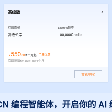
一个 AI 助手
超强辅助，Bol
即刻拥有 DeepSeek-R1 满血版
在企业官网、通讯软件中为客户提供 AI 客服
高级版
多种方案随心选，轻松解锁专属 DeepSeek
订阅套餐
Credits额度
高级坐席
100,000Credits
550
了解优惠
￥
.
00
/1个月
起
官网折扣价
:
¥698.00/1个月
立即购买
r CN 编程智能体，开启你的 AI