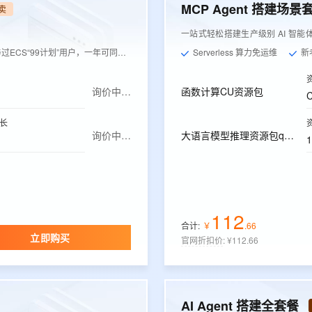
MCP Agent 搭建场景
卖
一站式轻松搭建生产级别 AI 智能
ECS“99计划”用户，一年可同价续费1次
Serverless 算力免运维
新
询价中…
函数计算CU资源包
长
询价中…
大语言模型推理资源包qwen-plus
112
合计:
￥
.
66
立即购买
官网折扣价
:
¥112.66
AI Agent 搭建全套餐