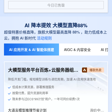
今日已售罄
AI 降本提效 大模型直降88%
超值特惠价格直降，旗舰大模型最高直降 88% ，助力低成本上
云，拥抱 AI 新时代
活动规则
AI 应用开发 & AI 智能体搭建
AIGC & 内容安全
AI 
大模型服务平台百炼+云服务器组合套餐
爆款热卖
降低开发门槛，缩短模型训练与调优周期，加速 AI 应用快速落地
低成本计算资源，部署推理服务
按需付费，提升资源利用率
限未参与过ECS“99计划”用户，一年可同价续费1次
大语言模型推理节省计划
询价中…