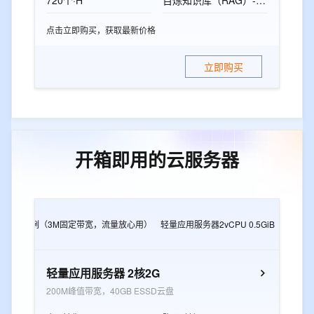
720个·H
百炼知识库（RAG）-标准版资源包
点击立即购买，获取最新价格
立即购买
开箱即用的云服务器
2G
e实例（3M固定带宽，流量放心用）
轻量应用服务器2vCPU 0.5GiB
轻量应用
轻量应用服务器 2核2G
200M峰值带宽，40GB ESSD云盘