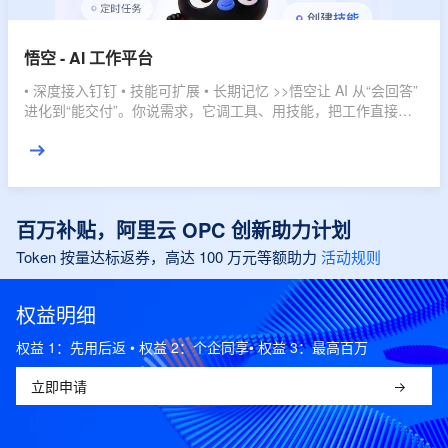
悟空 - AI 工作平台
• 深度接入钉钉 • 技能可扩展 • 长期记忆 >>悟空让 AI 从“会回答”
进化到“能交付”。你说需求，它调工具、用技能，把工作直接推
进到结果。
百万补贴，阿里云 OPC 创新助力计划
Token 按量达标返券，高达 100 万元等额助力
活动规则
权益明细
权益 1：先用后返 • 权益 2：个企同享• 权益 3：最高百万
立即申请