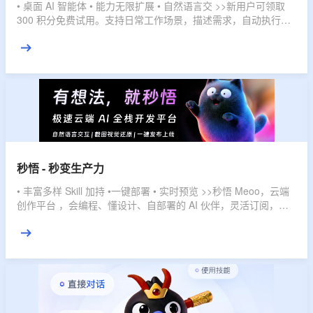
• 桌面 AI 智能体 • 能力无限扩展 • 自然语言交 >>新用户可领取
300 积分免费试用。支持日常工作场景，描述需求，自动执行，
直接交付结果。
秒悟 - 秒变生产力
• 丰富多样 Skill 加持 •一键部署 • 实时预览 >>秒悟 Meoo，云端
创作平台 ，会编程、懂设计、自部署的 AI 伙伴，灵活订阅，多
档位套餐，匹配不同使用强度，全域赋能，开发任务一键搞定。