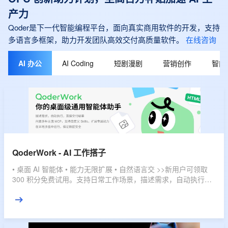
产力
Qoder是下一代智能编程平台，面向真实商用软件的开发，支持
多语言多框架，助力开发团队高效交付高质量软件。
在线咨询
AI 办公
AI Coding
短剧漫剧
营销创作
智能
QoderWork - AI 工作搭子
• 桌面 AI 智能体 • 能力无限扩展 • 自然语言交 >>新用户可领取
300 积分免费试用。支持日常工作场景，描述需求，自动执行，
直接交付结果。