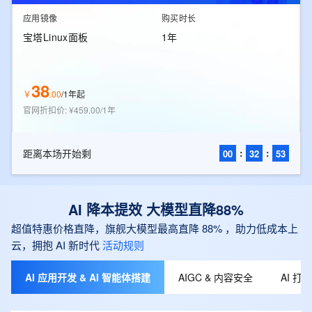
应用镜像
购买时长
宝塔Linux面板
1年
38
￥
.
00
/
1年起
官网折扣价
:
¥459.00/1年
距离本场开始剩
:
:
00
32
52
AI 降本提效 大模型直降88%
超值特惠价格直降，旗舰大模型最高直降 88% ，助力低成本上
云，拥抱 AI 新时代
活动规则
AI 应用开发 & AI 智能体搭建
AIGC & 内容安全
AI 