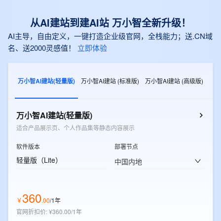
从AI建站到建AI站 万小智全新升级！
AI主导，自由定义，一键打造企业级官网，全栈能力；送.CN域
名、送2000灵感值！
立即体验
万小智AI建站(轻量版)
万小智AI建站 (标准版)
万小智AI建站 (高级版)
万小智AI建站(轻量版)
适合产品展示页、个人作品集等静态内容展示
软件版本
部署节点
轻量版（Lite）
中国内地
360
￥
.
00
/1年
官网折扣价
:
¥360.00/1年