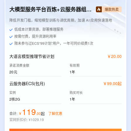
大模型服务平台百炼+云服务器组合套餐
爆款热卖
降低开发门槛，缩短模型训练与调优周期，加速 AI 应用快速落地
低成本计算资源，部署推理服务
按需付费，提升资源利用率
限未参与过ECS“99计划”用户，一年可同价续费1次
大语言模型推理节省计划
￥
20
.
00
承诺消费金额
有效期
20元
1年
云服务器ECS(包月)
￥
99
.
00
起
实例
购买时长
2核2G
1年
119
起
合计:
￥
.
00
了解优惠
官网折扣价
:
¥1029.19