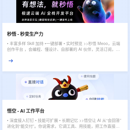
秒悟 - 秒变生产力
• 丰富多样 Skill 加持 •一键部署 • 实时预览 >>秒悟 Meoo，云端
创作平台 ，会编程、懂设计、自部署的 AI 伙伴，灵活订阅，多
档位套餐，匹配不同使用强度，全域赋能，开发任务一键搞定。
悟空 - AI 工作平台
• 深度接入钉钉 • 技能可扩展 • 长期记忆 >>悟空让 AI 从“会回答”
进化到“能交付”。你说需求，它调工具、用技能，把工作直接推