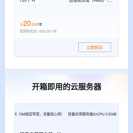
720个·H
百炼知识库（RAG）-标准版资源包
20
￥
.
00
/1年
官网折扣价
:
¥20.00/1年
立即购买
开箱即用的云服务器
2G
e实例（3M固定带宽，流量放心用）
轻量应用服务器2vCPU 0.5GiB
轻量应用