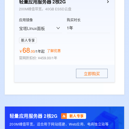
轻量应用服务器 2核2G
200M峰值带宽，40GB ESSD云盘
应用镜像
购买时长
1年
宝塔Linux面板
新人专享
68
了解优惠
￥
.
00
/1年
起
官网折扣价
:
¥459.00/1年
立即购买
轻量应用服务器 2核2G
新人专享
200M峰值带宽，适合用于网站搭建、Web应用、电商独立站等