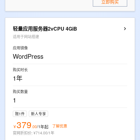
立即购买
轻量应用服务器2vCPU 4GiB
适用于网站搭建
应用镜像
WordPress
购买时长
1年
购买数量
1
限1件
新人专享
379
了解优惠
/1年
起
￥
.
00
官网折扣价
:
¥714.00/1年