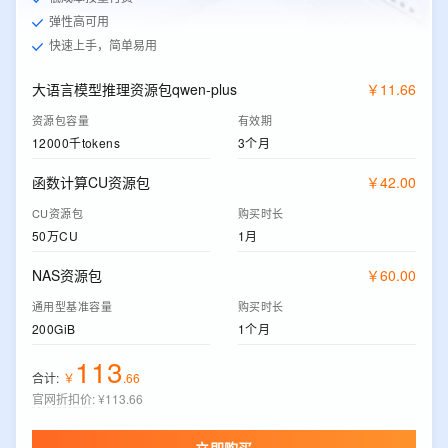
弹性高可用
快速上手，简单易用
大语言模型推理资源包qwen-plus
￥
11
.
66
资源包容量
有效期
12000千tokens
3个月
函数计算CU资源包
￥
42
.
00
CU资源包
购买时长
50万CU
1月
NAS资源包
￥
60
.
00
通用型基准容量
购买时长
200GiB
1个月
113
合计:
￥
.
66
官网折扣价
:
¥113.66