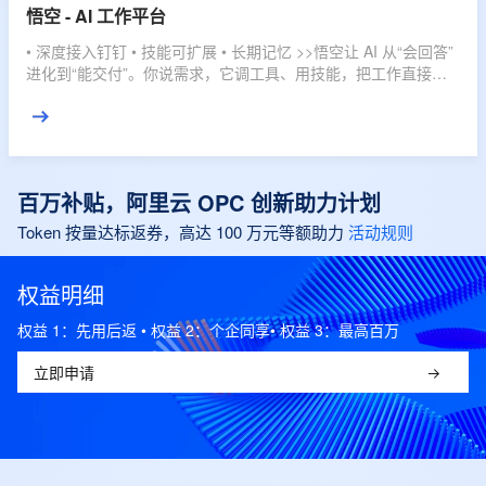
悟空 - AI 工作平台
• 深度接入钉钉 • 技能可扩展 • 长期记忆 >>悟空让 AI 从“会回答”
进化到“能交付”。你说需求，它调工具、用技能，把工作直接推
进到结果。
百万补贴，阿里云 OPC 创新助力计划
Token 按量达标返券，高达 100 万元等额助力
活动规则
权益明细
权益 1：先用后返 • 权益 2：个企同享• 权益 3：最高百万
立即申请