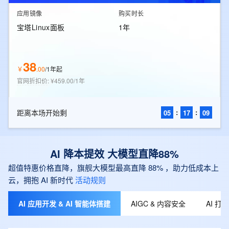
应用镜像
购买时长
宝塔Linux面板
1年
38
￥
.
00
/
1年起
官网折扣价
:
¥459.00/1年
距离本场开始剩
:
:
05
17
07
AI 降本提效 大模型直降88%
超值特惠价格直降，旗舰大模型最高直降 88% ，助力低成本上
云，拥抱 AI 新时代
活动规则
AI 应用开发 & AI 智能体搭建
AIGC & 内容安全
AI 