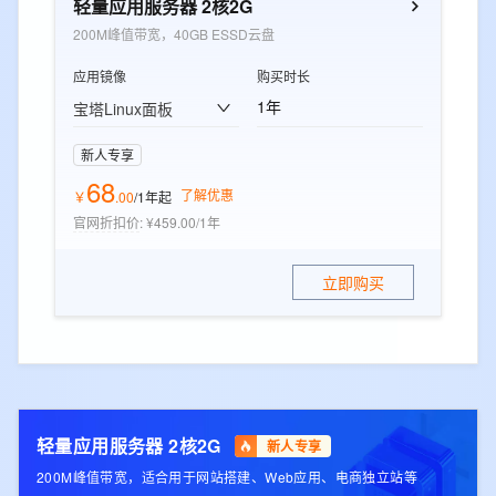
轻量应用服务器 2核2G
200M峰值带宽，40GB ESSD云盘
应用镜像
购买时长
1年
宝塔Linux面板
新人专享
68
了解优惠
￥
.
00
/1年
起
官网折扣价
:
¥459.00/1年
立即购买
轻量应用服务器 2核2G
新人专享
200M峰值带宽，适合用于网站搭建、Web应用、电商独立站等