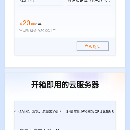
720个·H
百炼知识库（RAG）-标准版资源包
20
￥
.
00
/1年
官网折扣价
:
¥20.00/1年
立即购买
开箱即用的云服务器
2G
e实例（3M固定带宽，流量放心用）
轻量应用服务器2vCPU 0.5GiB
轻量应用