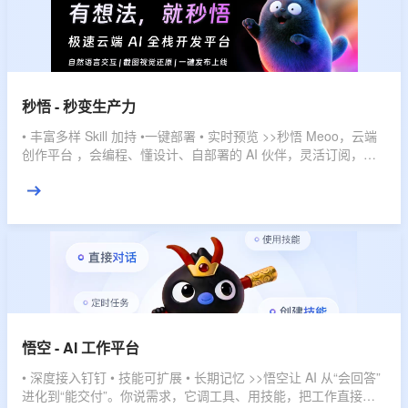
秒悟 - 秒变生产力
• 丰富多样 Skill 加持 •一键部署 • 实时预览 >>秒悟 Meoo，云端
创作平台 ，会编程、懂设计、自部署的 AI 伙伴，灵活订阅，多
档位套餐，匹配不同使用强度，全域赋能，开发任务一键搞定。
悟空 - AI 工作平台
• 深度接入钉钉 • 技能可扩展 • 长期记忆 >>悟空让 AI 从“会回答”
进化到“能交付”。你说需求，它调工具、用技能，把工作直接推