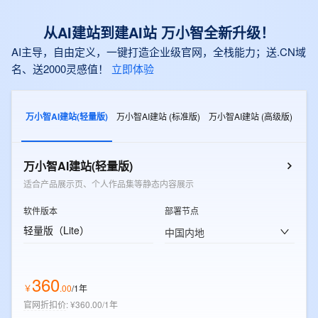
从AI建站到建AI站 万小智全新升级！
AI主导，自由定义，一键打造企业级官网，全栈能力；送.CN域
名、送2000灵感值！
立即体验
万小智AI建站(轻量版)
万小智AI建站 (标准版)
万小智AI建站 (高级版)
万小智AI建站(轻量版)
适合产品展示页、个人作品集等静态内容展示
软件版本
部署节点
轻量版（Lite）
中国内地
360
￥
.
00
/1年
官网折扣价
:
¥360.00/1年