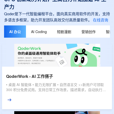
产力
Qoder是下一代智能编程平台，面向真实商用软件的开发，支持
多语言多框架，助力开发团队高效交付高质量软件。
在线咨询
AI 办公
AI Coding
短剧漫剧
营销创作
智能
QoderWork - AI 工作搭子
• 桌面 AI 智能体 • 能力无限扩展 • 自然语言交 >>新用户可领取
300 积分免费试用。支持日常工作场景，描述需求，自动执行，
直接交付结果。