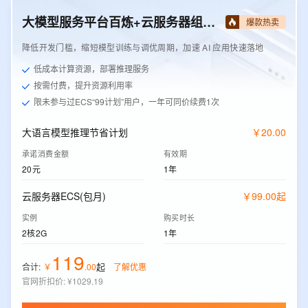
大模型服务平台百炼+云服务器组合套餐
爆款热卖
降低开发门槛，缩短模型训练与调优周期，加速 AI 应用快速落地
低成本计算资源，部署推理服务
按需付费，提升资源利用率
限未参与过ECS“99计划”用户，一年可同价续费1次
大语言模型推理节省计划
￥
20
.
00
承诺消费金额
有效期
20元
1年
云服务器ECS(包月)
￥
99
.
00
起
实例
购买时长
2核2G
1年
119
起
合计:
￥
.
00
了解优惠
官网折扣价
:
¥1029.19