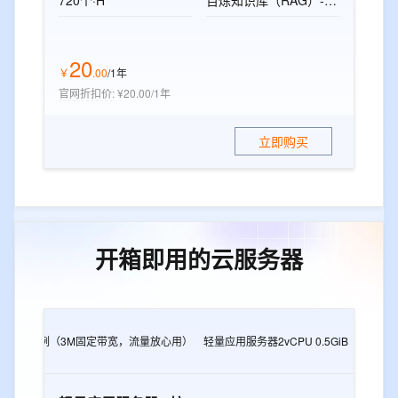
720个·H
百炼知识库（RAG）-标准版资源包
20
￥
.
00
/1年
官网折扣价
:
¥20.00/1年
立即购买
开箱即用的云服务器
2G
e实例（3M固定带宽，流量放心用）
轻量应用服务器2vCPU 0.5GiB
轻量应用