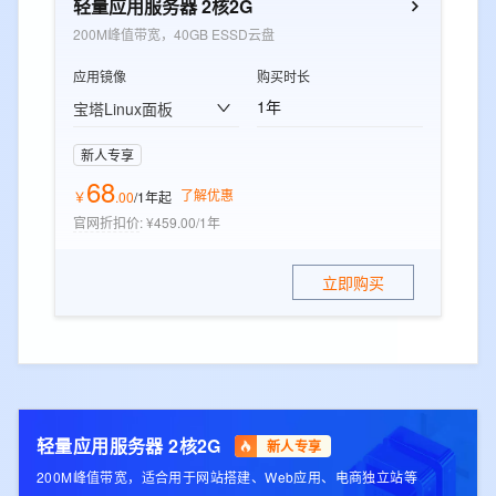
轻量应用服务器 2核2G
200M峰值带宽，40GB ESSD云盘
应用镜像
购买时长
1年
宝塔Linux面板
新人专享
68
了解优惠
￥
.
00
/1年
起
官网折扣价
:
¥459.00/1年
立即购买
轻量应用服务器 2核2G
新人专享
200M峰值带宽，适合用于网站搭建、Web应用、电商独立站等