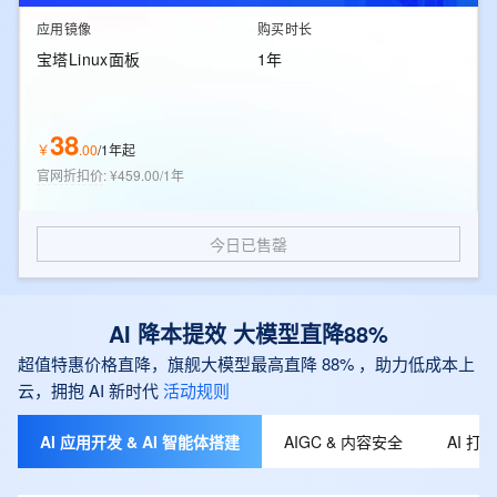
应用镜像
购买时长
宝塔Linux面板
1年
38
￥
.
00
/
1年起
官网折扣价
:
¥459.00/1年
今日已售罄
AI 降本提效 大模型直降88%
超值特惠价格直降，旗舰大模型最高直降 88% ，助力低成本上
云，拥抱 AI 新时代
活动规则
AI 应用开发 & AI 智能体搭建
AIGC & 内容安全
AI 