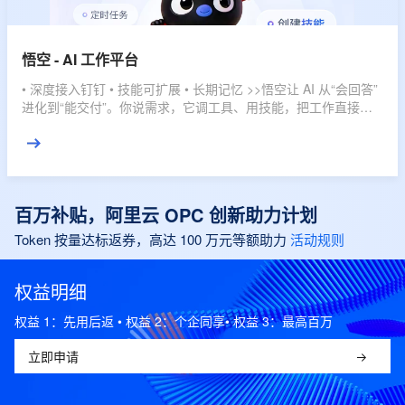
悟空 - AI 工作平台
• 深度接入钉钉 • 技能可扩展 • 长期记忆 >>悟空让 AI 从“会回答”
进化到“能交付”。你说需求，它调工具、用技能，把工作直接推
进到结果。
百万补贴，阿里云 OPC 创新助力计划
Token 按量达标返券，高达 100 万元等额助力
活动规则
权益明细
权益 1：先用后返 • 权益 2：个企同享• 权益 3：最高百万
立即申请