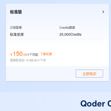
10 分钟在聊天系统中增加
专有云
标准版
订阅套餐
Credits额度
标准坐席
25,000Credits
150
了解优惠
￥
.
00
/1个月
起
官网折扣价
:
¥198.00/1个月
立即购买
Qode