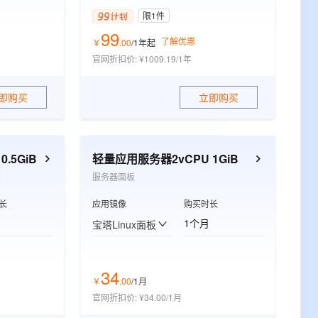
限1件
99
了解优惠
￥
.
00
/1年
起
官网折扣价
:
¥1009.19/1年
即购买
立即购买
.5GiB
轻量应用服务器2vCPU 1GiB
速
服务器面板
长
应用镜像
购买时长
1个月
宝塔Linux面板
34
￥
.
00
/1月
官网折扣价
:
¥34.00/1月