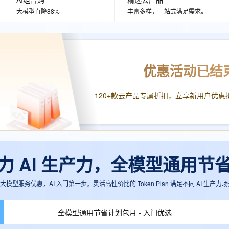
服务生态伙伴
视觉 Coding、空间感知、多模态思考等全面升级
1M上下文，专为长程任务能力而生
云工开物
企业应用
Works
Night Plan 支持 Qwen 3.8-Max
云原生大数据计算服务 MaxCompute
AI 办公
容器服务 Kub
NEW
大模型直降88%
丰富多样，一站式满足需求。
Red Hat
30+ 款产品免费体验
Data Agent 驱动的一站式 Data+AI 开发治理平台
夜间 5 折，Qwen/Meoo/TokenPlan 客户专享
面向分析的企业级SaaS模式云数据仓库
AI智能应用
提供一站式管
科研合作
ERP
堂（旗舰版）
SUSE
智能客服
AI 应用构建
大模型原生
CRM
防护产品
2个月
自动承接线索
建站小程序
Qoder
优惠活动已结
大模型服务平台百炼-应用模版
OA 办公系统
HOT
NEW
面向真实软件
个人版上线、团队版降价；千问3.8-Max首发发尝鲜
丰富多元化的应用模版和解决方案
力提升
财税管理
模板建站
120+款云产品专属折扣，立享新用户优惠
万有无界
大模型服务平台百炼-智能体
400电话
定制建站
的模型效果
灵活可视化地构建企业级 Agent
方案
广告营销
模板小程序
秒悟
人工智能平台 PAI
定制小程序
云端极速 AI 
新一代 AI 视频生成模型，深度适配广告营销等场景
AI Native 的算法工程平台，一站式完成建模、训练、推理服务部署
an助力 AI 生产力，全模型通用节
APP 开发
建站系统
模型服务优惠，AI 入门第一步。灵活高性价比的 Token Plan 满足不同 AI 生产力场
AI 应用
10分钟微调：让0.6B模型媲美235B模
多模态数据信
全模型通用节省计划包月 - 入门优选
型
依托云原生高可用架构,实现Dify私有化部署
用1%尺寸在特定领域达到大模型90%以上效果