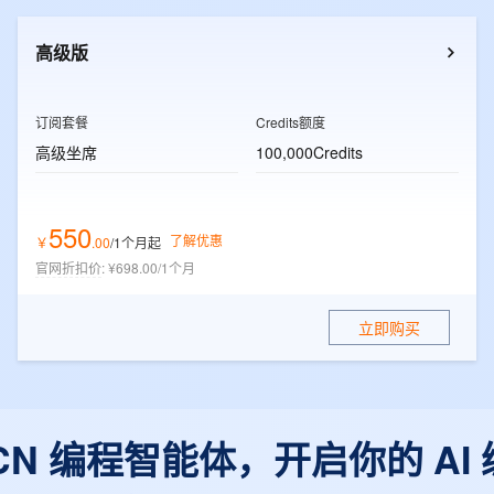
一个 AI 助手
超强辅助，Bol
即刻拥有 DeepSeek-R1 满血版
在企业官网、通讯软件中为客户提供 AI 客服
高级版
多种方案随心选，轻松解锁专属 DeepSeek
订阅套餐
Credits额度
高级坐席
100,000Credits
550
了解优惠
￥
.
00
/1个月
起
官网折扣价
:
¥698.00/1个月
立即购买
r CN 编程智能体，开启你的 AI