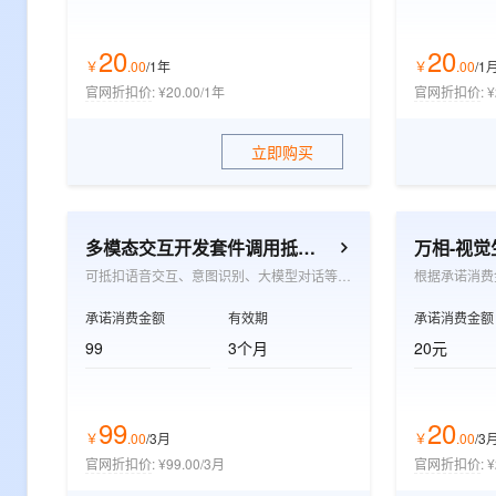
20
20
￥
.
00
/1年
￥
.
00
/1
官网折扣价
:
¥20.00/1年
官网折扣价
:
¥
立即购买
多模态交互开发套件调用抵扣包
万相-视
可抵扣语音交互、意图识别、大模型对话等多模态交互的按量付费项目，适用于眼镜、耳机、陪伴机器人、玩具、音箱及手机应用等软硬件场景
承诺消费金额
有效期
承诺消费金额
99
3个月
20元
99
20
￥
.
00
/3月
￥
.
00
/3
官网折扣价
:
¥99.00/3月
官网折扣价
:
¥