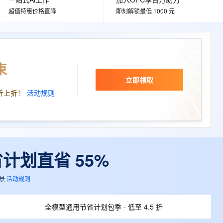
文戏情感细腻自然，动作戏激烈拳拳到肉，实现更强表演能力
支持中英文自由切换，具备更强的噪声鲁棒性
ernetes 版 ACK
云聚AI 严选权益
AI 原生数据库服务发布
SSL 证书
超值特惠价格直降
即刻解锁最低 1000 元
，一键激活高效办公新体验
理容器应用的 K8s 服务
精选AI产品，从模型到应用全链提效
Agent 数据网关
堡垒机
AI 用量加速计划
云原生数据库 PolarDB
应用
防火墙
、识别商机，让客服更高效、服务更出色。
新老同享，达量后返
Agentic Database 发布
千问办公
束
主机安全
NEW
的智能体编程平台
一站式AI生产力平台
立即领取
AI 应用及服务市场
折上折！
活动规则
伶鹊
企业级人与Agent协作平台，接入和调度多个数字员工
智能客服平台，对话机器人、对话分析、智能外呼
AI 应用
大模型服务平台百炼 - 全妙
大模型
应用创作平台
多模态内容创作工具，已接入 DeepSeek
自然语言处理
省计划直省 55%
数据标注
景
活动规则
机器学习
息提取
与 AI 智能体进行实时音视频通话
全模型通用节省计划包季 - 低至 4.5 折
从文本、图片、视频中提取结构化的属性信息
构建支持视频理解的 AI 音视频实时通话应用