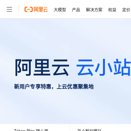
大模型
产品
解决方案
权益
定价
大模型
产品
解决方案
权益
定价
云市场
伙伴
服务
了解阿里云
精选产品
精选解决方案
普惠上云
产品定价
精选商城
成为销售伙伴
售前咨询
为什么选择阿里云
千问AI平台
了解云产品的定价详情
大模型服务平台百炼
千问办公，解锁你的工作
普惠上云 官方力荐
分销伙伴
在线服务
网站建设
什么是云计算
大
大模型服务与应用平台
企业级Agent产品，直接
云服务器38元/年起，超
咨询伙伴
多端小程序
技术领先
云上成本管理
售后服务
轻量应用服务器
Agency Agents：拥
官方推荐返现计划
大模型
精选产品
精选解决方案
Salesforce 国际版订阅
稳定可靠
管理和优化成本
推荐新用户得奖励，单订单
销售伙伴合作计划
自助服务
友盟天域
安全合规
人工智能与机器学习
AI
文本生成
云数据库 RDS
HappyHorse 打造一
云工开物
无影生态合作计划
在线服务
新用户专享特惠，上云优惠聚集地
观测云
分析师报告
高校专属算力普惠，学生认
计算
互联网应用开发
Qwen3.8-Max
HOT
Salesforce On Alibaba C
工单服务
智能体时代全能旗舰模型
Tuya 物联网平台阿里云
研究报告与白皮书
人工智能平台 PAI
快速拥有专属 OpenClaw
大模
Consulting Partner 合
大数据
容器
免费试用
短信专区
一站式AI开发、训练和推
蓝凌 OA
Qwen3.7-Plus
AI 大模型销售与服务生
现代化应用
存储
天池大赛
能看、能想、能动手的多模
云解析DNS
解决方案免费试用 新老
电子合同
最高领取价值200元试用
安全
网络与CDN
AI 算法大赛
Qwen3-VL-Plus
畅捷通
Token Plan 随心用
万小智AI建站