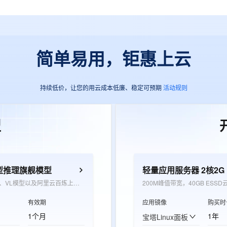
简单易用，钜惠上云
持续低价，让您的用云成本低廉、稳定可预期
活动规则
型
型推理旗舰模型
轻量应用服务器 2核2G
覆盖千问LLM、VL模型以及阿里云百炼上架的三方文本模型，用于抵扣模型推理超出免费额度后产生的推理费用
200M峰值带宽，40GB ESSD
有效期
应用镜像
购买时
1个月
1年
宝塔Linux面板