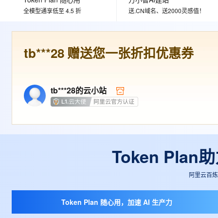
大数据开发治理平台 Data
AI 产品 免费试用
网络
安全
云开发大赛
全模型通享低至 4.5 折
送.CN域名、送2000灵感值！
Tableau 订阅
1亿+ 大模型 tokens 和 
可观测
入门学习赛
中间件
AI空中课堂在线直播课
云防火墙
140+云产品 免费试用
大模型服务
上云与迁云
tb***28
赠送您一张折扣优惠券
云原生的云上边界网络安全
产品新客免费试用，最长1
数据库
生态解决方案
千问AI平台-Token Plan
企业出海
大模型ACA认证体验
大数据计算
助力企业全员 AI 认知与能
行业生态解决方案
政企业务
tb***28
的云小站
媒体服务
千问AI平台-模型体验
开发者生态解决方案
在线体验全尺寸、多种模态
企业服务与云通信
AI 开发和 AI 应用解决
Happy 系列大模型
域名与网站
终端用户计算
Token Pl
Serverless
大模型解决方案
阿里云百炼大
开发工具
快速部署 Dify，高效搭建 
Token Plan 随心用，加速 AI 生产力
迁移与运维管理