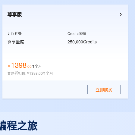
t.diy 一步搞定创意建站
构建大模型应用的安全防护体系
通过自然语言交互简化开发流程,全栈开发支持
通过阿里云安全产品对 AI 应用进行安全防护
尊享版
订阅套餐
Credits额度
尊享坐席
250,000Credits
1398
￥
.
00
/1个月
官网折扣价
:
¥1398.00/1个月
立即购买
 编程之旅