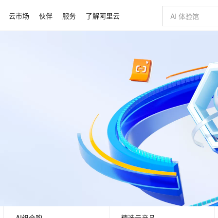
云市场
伙伴
服务
了解阿里云
AI 特惠
数据与 API
成为产品伙伴
企业增值服务
最佳实践
价格计算器
AI 场景体
基础软件
产品伙伴合
阿里云认证
市场活动
配置报价
大模型
自助选配和估算价格
新方式
睿译宝，AI翻译排版一步到位
智启 AI 普惠权益
产品生态集成认证中心
企业支持计划
云上春晚
域名与网站
千问官方 MaaS 平台，为开发者和 Agent 而生，新用户赠送 1 亿 + tokens 额度
Qwen Aud
AI Coding
阿里云Maa
2026 阿里云
云服务器 E
为企业打
数据集
Windows
大模型认证
模型
NEW
NEW
交付可用成果
值低价云产品抢先购
上传文档即自动完成翻译和格式还原
至高享 1亿+免费 tokens，加速 Al 应用落地
提供智能易用的域名与建站服务
智能编程，一键
安全可靠、
产品生态伙伴
专家技术服务
云上奥运之旅
弹性计算合作
阿里云中企出
手机三要素
宝塔 Linux
全部认证
价格优势
有专属领域专家
GLM-5.2：长任务时代开源旗舰模型
阿里云 OPC 创新助力计划
千问大模型
即刻拥有 DeepS
AI 电商营销
对象存储 O
大模型
产品生态伙伴工作台
企业增值服务台
云栖战略参考
云存储合作计
云栖大会
身份实名认证
CentOS
训练营
推动算力普惠，释放技术红利
最高返9万
多领域专家智能体,一键组建 AI 虚拟交付团队
快速构建应用程序和网站，即刻迈出上云第一步
至高百万元 Token 补贴，加速一人公司成长
多元化、高性能、安全可靠的大模型服务
真正可用的 1M 上下文,一次完成代码全链路开发
轻松解锁专属 Dee
从图文生成到
云上的中国
数据库合作计
活动全景
短信
Docker
图片和
站式影视创作平台
Hermes Agent，打造自进化智能体
Token Plan 模型订阅计划
数字证书管理服务（原SSL证书）
5 分钟轻松部署
AI 广告创作
无影云电脑
企业成长
NEW
信息公告
看见新力量
云网络合作计
OCR 文字识别
JAVA
证享300元代金券
可视化编排打通从文字构思到成片全链路闭环
全托管，含MySQL、PostgreSQL、SQL Server、MariaDB多引擎
自主进化，持久记忆，越用越聪明
Qwen3.8-Max 首发尝鲜，限时加量 10 倍，夜间低至2折
实现全站HTTPS，呈现可信的WEB访问
图文、视频一
随时随地安
Kimi-K3
HappyHors
NEW
魔搭 Mode
loud
服务实践
官网公告
Kimi 最新旗舰模型，长程编程与推理利器
让文字生成流
金融模力时刻
Salesforce O
版
发票查验
全能环境
Claude Code + GStack 打造工程团队
千问办公，限时限量积分加倍
Qoder
低代码高效构
AI 建站
短信服务
型
NEW
作计划
计划
创新中心
魔搭 ModelSc
健康状态
理服务
让AI从“聊天伙伴”进化为能干活的“数字员工”
安装技能 GStack，拥有专属 AI 工程团队
你的AI工作搭子，覆盖日常办公高频场景
面向真实软件的智能体编程平台
0 代码专业建
客户案例
天气预报查询
操作系统
Deepseek-v4-pro
HappyHors
态合作计划
态智能体模型
旗舰 MoE 大模型，百万上下文与顶尖推理能力
图生视频，流
同享
万小智 AI 建站低至 15元/月
Qoder CN
AI 短剧/漫剧
云原生数据库 
快递物流查询
WordPress
成为服务伙
高校合作
点，立即开启云上创新
覆盖公网/内网、递归/权威、移动APP等全场景解析服务
送.CN域名，送备案服务码
基于千问大模型等，支持代码智能生成、研发智能问答
AI助力短剧
GLM-5.2
Wan2.7-T
Ubuntu
AI组合购
精选云产品