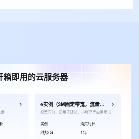
开箱即用的云服务器
e实例（3M固定带宽，流量放心用）
云盘
续费同价，适用于建站，小程序等应用场景
长
实例
购买时长
2核2G
1年