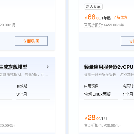
新人专享
68
了解优惠
月
￥
.
00
/1年
起
20.00/1月
官网折扣价
:
¥459.00/1年
立即购买
立
觉生成旗舰模型
轻量应用服务器2vCPU 0
根据承诺消费金额阶梯折扣，最低9折，可抵扣wan系列模型图片生成张数和视频生成时长用量
适用于账号安全管理、游戏加
有效期
应用镜像
购买时
3个月
宝塔Linux面板
1个月
28
月
￥
.
00
/1月
20.00/3月
官网折扣价
:
¥28.00/1月