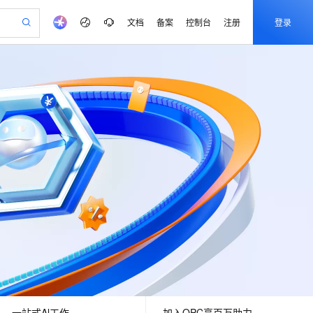
文档
备案
控制台
注册
登录
验
作计划
器
AI 活动
专业服务
服务伙伴合作计划
开发者社区
加入我们
产品动态
服务平台百炼
阿里云 OPC 创新助力计划
一站式生成采购清单，支持单品或批量购买
io：打造专属 AI 语音助手
S产品伙伴计划（繁花）
峰会
CS
造的大模型服务与应用开发平台
一句话生成原生可编辑精美 PPT 文稿
AI 生产力先锋
Al MaaS 服务伙伴赋能合作
域名
博文
Careers
至高可申请百万元
Qwen3.8-Max 模型上线
开启高性价比 AI 编程新体验
弹性可伸缩的云计算服务
Qwen-Audio-3.0-Realtime 端到端实时语音角色扮演
输入一句话想法, 轻松生成专业的 PPT
先锋实践拓展 AI 生产力的边界
Token 补贴，五大权
计划
海大会
伙伴信用分合作计划
商标
问答
社会招聘
益加速 OPC 成功
eek-V4-Pro
SS
一键部署幻兽帕鲁游戏服务器
飞天发布时刻
HOT
Open Search 向量检索版支
划
备案
电子书
校园招聘
pSeek-V4-Pro
视频创作，一键激活电商全链路生产力
稳定、安全、高性价比、高性能的云存储服务
一键购买专属联机服务器，轻松开启游戏
所见，即是所愿
持视频检索 Pipeline 功能
更多支持
划
公司注册
镜像站
视频生成
语音识别与合成
专属 QwenPaw
漫剧工坊：一站式动画创作平台
AI 实训营
HOT
应用身份服务 (IDaaS)
合作伙伴培训与认证
划
上云迁移
站生成，高效打造优质广告素材
全接入的云上超级电脑
从聊天伙伴进化为能主动干活的本地数字员工
快速生产连贯的高质量长漫剧
从基础到进阶，Agent 创客手把手教你
OpenClaw 管理能力上线
e-1.1-T2V
Qwen3-TTS-Flash
lScope
我要反馈
查询合作伙伴
畅细腻的高质量视频
离线语音合成大模型，多语言方言自适应，低延迟高稳定
n Alibaba Cloud ISV 合作
代维服务
建企业门户网站
10 分钟搭建微信、支付宝小程序
MaxCompute MaxFrame 提
创新加速
ope
登录合作伙伴管理后台
我要建议
站，无忧落地极速上线
以可视化方式快速构建移动和 PC 门户网站
国内短信简单易用，安全可靠，秒级触达，全球覆盖200+国家和地区。
高效部署网站，快速应用到小程序
供自动弹性内存功能
e-1.1-I2V
Cosyvoice-V3-Flash
安全
畅自然，细节丰富
高表现力语音合成大模型，语音克隆听感自然
我要投诉
PolarDB
上云场景组合购
Milvus 弹性伸缩功能新增节
伴
漫剧创作，剧本、分镜、视频高效生成
100%兼容MySQL、PostgreSQL，兼容Oracle，支持集中和分布式
覆盖90%+业务场景，专享组合折扣价
点支持范围
2V
VPN
Fun-ASR
一站式Al工作
加入OPC享百万助力