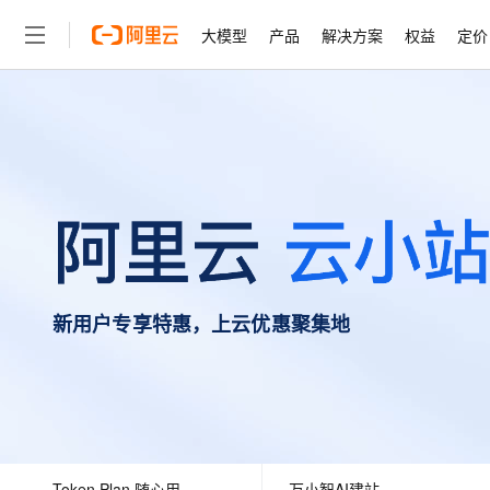
大模型
产品
解决方案
权益
定价
大模型
产品
解决方案
权益
定价
云市场
伙伴
服务
了解阿里云
精选产品
精选解决方案
普惠上云
产品定价
精选商城
成为销售伙伴
售前咨询
为什么选择阿里云
千问AI平台
了解云产品的定价详情
大模型服务平台百炼
千问办公，解锁你的工作
普惠上云 官方力荐
分销伙伴
在线服务
网站建设
什么是云计算
大
大模型服务与应用平台
企业级Agent产品，直接
云服务器38元/年起，超
咨询伙伴
多端小程序
技术领先
云上成本管理
售后服务
轻量应用服务器
Agency Agents：拥
官方推荐返现计划
大模型
精选产品
精选解决方案
Salesforce 国际版订阅
稳定可靠
管理和优化成本
推荐新用户得奖励，单订单
销售伙伴合作计划
自助服务
友盟天域
安全合规
人工智能与机器学习
AI
文本生成
云数据库 RDS
HappyHorse 打造一
云工开物
无影生态合作计划
在线服务
新用户专享特惠，上云优惠聚集地
观测云
分析师报告
高校专属算力普惠，学生认
计算
互联网应用开发
Qwen3.8-Max
HOT
Salesforce On Alibaba C
工单服务
智能体时代全能旗舰模型
Tuya 物联网平台阿里云
研究报告与白皮书
人工智能平台 PAI
快速拥有专属 OpenClaw
大模
Consulting Partner 合
大数据
容器
免费试用
短信专区
一站式AI开发、训练和推
蓝凌 OA
Qwen3.7-Plus
AI 大模型销售与服务生
现代化应用
存储
天池大赛
能看、能想、能动手的多模
云解析DNS
解决方案免费试用 新老
电子合同
最高领取价值200元试用
安全
网络与CDN
AI 算法大赛
Qwen3-VL-Plus
畅捷通
Token Plan 随心用
万小智AI建站