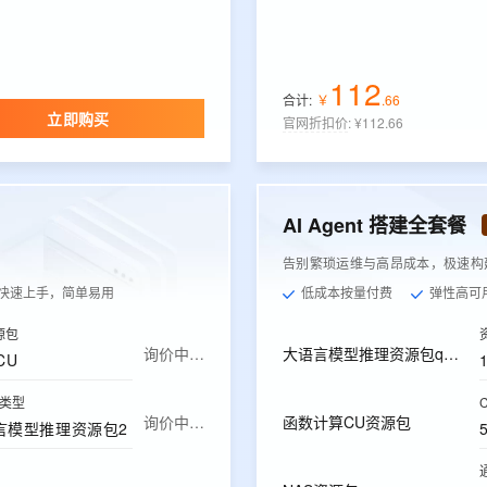
112
合计:
￥
.
66
立即购买
官网折扣价
:
¥112.66
AI Agent 搭建全套餐
告别繁琐运维与高昂成本，极速构建，
快速上手，简单易用
低成本按量付费
弹性高可
源包
询价中…
大语言模型推理资源包qwen-plus
CU
类型
询价中…
函数计算CU资源包
言模型推理资源包2