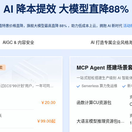
AI 降本提效 大模型直降88%
值特惠价格直降，旗舰大模型最高直降 88% ，助力低成本上云，拥抱 AI 新时代
活动
AIGC & 内容安全
AI 打造专属企业风格
MCP Agent 搭建场景
卖
一站式轻松搭建生产级别 AI 智能
ECS“99计划”用户，一年可同价续费1次
Serverless 算力免运维
新
￥
20
.
00
函数计算CU资源包
长
￥
99
.
00
起
大语言模型推理资源包qwen-plus