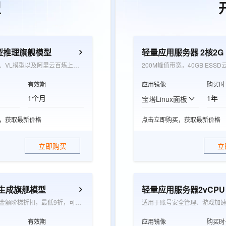
型
型推理旗舰模型
轻量应用服务器 2核2G
覆盖千问LLM、VL模型以及阿里云百炼上架的三方文本模型，用于抵扣模型推理超出免费额度后产生的推理费用
200M峰值带宽，40GB ESSD
有效期
应用镜像
购买时
1个月
1年
宝塔Linux面板
，获取最新价格
点击立即购买，获取最新价格
立即购买
立
觉生成旗舰模型
轻量应用服务器2vCPU 0
根据承诺消费金额阶梯折扣，最低9折，可抵扣wan系列模型图片生成张数和视频生成时长用量
适用于账号安全管理、游戏加
有效期
应用镜像
购买时