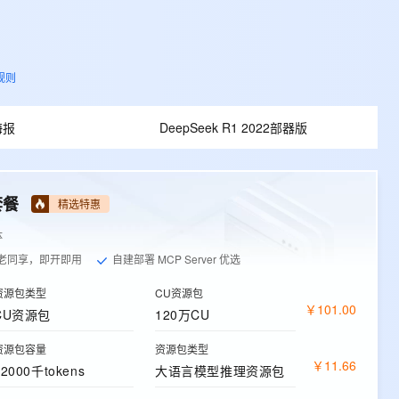
规则
海报
DeepSeek R1 2022部器版
套餐
精选特惠
体
老同享，即开即用
自建部署 MCP Server 优选
资源包类型
CU资源包
￥
101
.
00
CU资源包
120万CU
资源包容量
资源包类型
￥
11
.
66
12000千tokens
大语言模型推理资源包