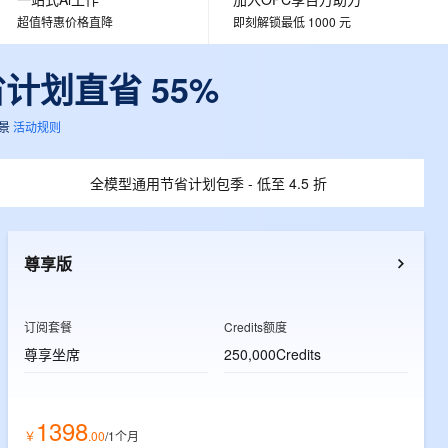
文戏情感细腻自然，动作戏激烈拳拳到肉，实现更强表演能力
支持中英文自由切换，具备更强的噪声鲁棒性
ernetes 版 ACK
云聚AI 严选权益
AI 原生数据库服务发布
SSL 证书
超值特惠价格直降
即刻解锁最低 1000 元
，一键激活高效办公新体验
理容器应用的 K8s 服务
精选AI产品，从模型到应用全链提效
Agent 数据网关
堡垒机
省计划直省 55%
AI 用量加速计划
云原生数据库 PolarDB
应用
防火墙
、识别商机，让客服更高效、服务更出色。
新老同享，达量后返
Agentic Database 发布
景
活动规则
千问办公
主机安全
NEW
的智能体编程平台
一站式AI生产力平台
全模型通用节省计划包季 - 低至 4.5 折
AI 应用及服务市场
伶鹊
企业级人与Agent协作平台，接入和调度多个数字员工
智能客服平台，对话机器人、对话分析、智能外呼
AI 应用
大模型服务平台百炼 - 全妙
尊享版
大模型
应用创作平台
多模态内容创作工具，已接入 DeepSeek
自然语言处理
订阅套餐
Credits额度
数据标注
尊享坐席
250,000Credits
机器学习
息提取
与 AI 智能体进行实时音视频通话
从文本、图片、视频中提取结构化的属性信息
构建支持视频理解的 AI 音视频实时通话应用
1398
￥
.
00
/1个月