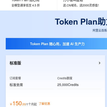
大数据开发治理平台 Data
AI 产品 免费试用
网络
安全
云开发大赛
全模型通享低至 4.5 折
送.CN域名、送2000灵感值！
Tableau 订阅
1亿+ 大模型 tokens 和 
可观测
入门学习赛
中间件
AI空中课堂在线直播课
Token Pl
云防火墙
140+云产品 免费试用
大模型服务
上云与迁云
云原生的云上边界网络安全
产品新客免费试用，最长1
数据库
生态解决方案
阿里云百炼大
千问AI平台-Token Plan
企业出海
大模型ACA认证体验
大数据计算
助力企业全员 AI 认知与能
行业生态解决方案
政企业务
Token Plan 随心用，加速 AI 生产力
媒体服务
千问AI平台-模型体验
开发者生态解决方案
在线体验全尺寸、多种模态
企业服务与云通信
AI 开发和 AI 应用解决
Happy 系列大模型
标准版
域名与网站
终端用户计算
订阅套餐
Credits额度
Serverless
大模型解决方案
标准坐席
25,000Credits
开发工具
快速部署 Dify，高效搭建 
150
迁移与运维管理
了解优惠
￥
.
00
/1个月
起