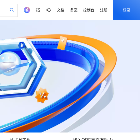
文档
备案
控制台
注册
登录
验
作计划
器
AI 活动
专业服务
服务伙伴合作计划
开发者社区
加入我们
产品动态
服务平台百炼
阿里云 OPC 创新助力计划
一站式生成采购清单，支持单品或批量购买
S产品伙伴计划（繁花）
峰会
CS
造的大模型服务与应用开发平台
Qwen Audio：打造专属 AI 语音助手
一句话生成原生可编辑精美 PPT 文稿
AI 生产力先锋
Al MaaS 服务伙伴赋能合作
域名
博文
Careers
NEW
至高可申请百万元
Qwen3.8-Max 模型上线
开启高性价比 AI 编程新体验
弹性可伸缩的云计算服务
Qwen-Audio-3.0-Realtime 端到端实时语音角色扮演
输入一句话想法, 轻松生成专业的 PPT
先锋实践拓展 AI 生产力的边界
Token 补贴，五大权
计划
海大会
伙伴信用分合作计划
商标
问答
社会招聘
益加速 OPC 成功
eek-V4-Pro
SS
一键部署幻兽帕鲁游戏服务器
飞天发布时刻
HOT
Open Search 向量检索版支
划
备案
电子书
校园招聘
pSeek-V4-Pro
视频创作，一键激活电商全链路生产力
稳定、安全、高性价比、高性能的云存储服务
一键购买专属联机服务器，轻松开启游戏
所见，即是所愿
持视频检索 Pipeline 功能
更多支持
划
公司注册
镜像站
视频生成
语音识别与合成
专属 QwenPaw
漫剧工坊：一站式动画创作平台
AI 实训营
HOT
应用身份服务 (IDaaS)
合作伙伴培训与认证
划
上云迁移
站生成，高效打造优质广告素材
全接入的云上超级电脑
从聊天伙伴进化为能主动干活的本地数字员工
快速生产连贯的高质量长漫剧
从基础到进阶，Agent 创客手把手教你
OpenClaw 管理能力上线
e-1.1-T2V
Qwen3-TTS-Flash
lScope
我要反馈
查询合作伙伴
畅细腻的高质量视频
离线语音合成大模型，多语言方言自适应，低延迟高稳定
n Alibaba Cloud ISV 合作
代维服务
建企业门户网站
10 分钟搭建微信、支付宝小程序
MaxCompute MaxFrame 提
创新加速
ope
登录合作伙伴管理后台
我要建议
站，无忧落地极速上线
以可视化方式快速构建移动和 PC 门户网站
国内短信简单易用，安全可靠，秒级触达，全球覆盖200+国家和地区。
高效部署网站，快速应用到小程序
供自动弹性内存功能
e-1.1-I2V
Cosyvoice-V3-Flash
安全
畅自然，细节丰富
高表现力语音合成大模型，语音克隆听感自然
我要投诉
PolarDB
上云场景组合购
Milvus 弹性伸缩功能新增节
伴
漫剧创作，剧本、分镜、视频高效生成
100%兼容MySQL、PostgreSQL，兼容Oracle，支持集中和分布式
覆盖90%+业务场景，专享组合折扣价
点支持范围
2V
VPN
Fun-ASR
一站式Al工作
加入OPC享百万助力