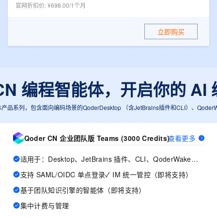
一个 AI 助手
超强辅助，Bol
官网折扣价
:
¥698.00/1个月
即刻拥有 DeepSeek-R1 满血版
在企业官网、通讯软件中为客户提供 AI 客服
多种方案随心选，轻松解锁专属 DeepSeek
立即购买
r CN 编程智能体，开启你的 AI
体产品系列，包含面向编码场景的QoderDesktop （含JetBrains插件和CLI）、Qo
Qoder CN 企业团队版 Teams (3000 Credits)
查看更多
适用于：Desktop、JetBrains 插件、CLI、QoderWake、Mobile
支持 SAML/OIDC 单点登录✓ IM 统一管控（即将支持）
基于团队知识引擎的智能体（即将支持）
集中计费与管理