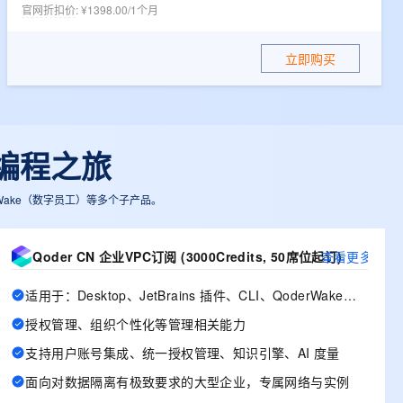
t.diy 一步搞定创意建站
构建大模型应用的安全防护体系
官网折扣价
:
¥1398.00/1个月
通过自然语言交互简化开发流程,全栈开发支持
通过阿里云安全产品对 AI 应用进行安全防护
立即购买
 编程之旅
derWake（数字员工）等多个子产品。
Qoder CN 企业VPC订阅 (3000Credits, 50席位起订)
查看更多
适用于：Desktop、JetBrains 插件、CLI、QoderWake、Mobile
授权管理、组织个性化等管理相关能力
支持用户账号集成、统一授权管理、知识引擎、AI 度量
面向对数据隔离有极致要求的大型企业，专属网络与实例