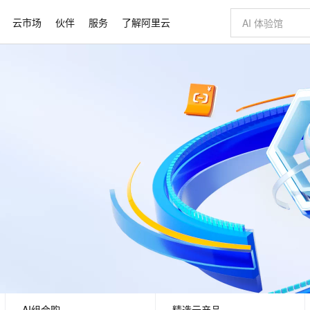
云市场
伙伴
服务
了解阿里云
AI 特惠
数据与 API
成为产品伙伴
企业增值服务
最佳实践
价格计算器
AI 场景体
基础软件
产品伙伴合
阿里云认证
市场活动
配置报价
大模型
自助选配和估算价格
新方式
睿译宝，AI翻译排版一步到位
智启 AI 普惠权益
产品生态集成认证中心
企业支持计划
云上春晚
域名与网站
千问官方 MaaS 平台，为开发者和 Agent 而生，新用户赠送 1 亿 + tokens 额度
AI Coding
阿里云Maa
2026 阿里云
云服务器 E
为企业打
数据集
Windows
大模型认证
模型
NEW
交付可用成果
值低价云产品抢先购
上传文档即自动完成翻译和格式还原
至高享 1亿+免费 tokens，加速 Al 应用落地
提供智能易用的域名与建站服务
智能编程，一键
安全可靠、
产品生态伙伴
专家技术服务
云上奥运之旅
弹性计算合作
阿里云中企出
手机三要素
宝塔 Linux
全部认证
价格优势
有专属领域专家
GLM-5.2：长任务时代开源旗舰模型
阿里云 OPC 创新助力计划
千问大模型
即刻拥有 DeepS
AI 电商营销
对象存储 O
大模型
产品生态伙伴工作台
企业增值服务台
云栖战略参考
云存储合作计
云栖大会
身份实名认证
CentOS
训练营
推动算力普惠，释放技术红利
最高返9万
多领域专家智能体,一键组建 AI 虚拟交付团队
快速构建应用程序和网站，即刻迈出上云第一步
至高百万元 Token 补贴，加速一人公司成长
多元化、高性能、安全可靠的大模型服务
真正可用的 1M 上下文,一次完成代码全链路开发
轻松解锁专属 Dee
从图文生成到
云上的中国
数据库合作计
活动全景
短信
Docker
图片和
站式影视创作平台
Hermes Agent，打造自进化智能体
Token Plan 模型订阅计划
数字证书管理服务（原SSL证书）
5 分钟轻松部署
AI 广告创作
无影云电脑
企业成长
NEW
信息公告
看见新力量
云网络合作计
OCR 文字识别
JAVA
证享300元代金券
可视化编排打通从文字构思到成片全链路闭环
全托管，含MySQL、PostgreSQL、SQL Server、MariaDB多引擎
自主进化，持久记忆，越用越聪明
Qwen3.8-Max 首发尝鲜，限时加量 10 倍，夜间低至2折
实现全站HTTPS，呈现可信的WEB访问
图文、视频一
随时随地安
Kimi-K3
HappyHors
NEW
魔搭 Mode
loud
服务实践
官网公告
Kimi 最新旗舰模型，长程编程与推理利器
让文字生成流
金融模力时刻
Salesforce O
版
发票查验
全能环境
Claude Code + GStack 打造工程团队
千问办公，限时限量积分加倍
Qoder
低代码高效构
AI 建站
短信服务
型
NEW
作计划
计划
创新中心
魔搭 ModelSc
健康状态
理服务
让AI从“聊天伙伴”进化为能干活的“数字员工”
安装技能 GStack，拥有专属 AI 工程团队
你的AI工作搭子，覆盖日常办公高频场景
面向真实软件的智能体编程平台
0 代码专业建
客户案例
天气预报查询
操作系统
Deepseek-v4-pro
HappyHors
态合作计划
态智能体模型
旗舰 MoE 大模型，百万上下文与顶尖推理能力
图生视频，流
同享
万小智 AI 建站低至 15元/月
Qoder CN
AI 短剧/漫剧
云原生数据库 
快递物流查询
WordPress
成为服务伙
高校合作
点，立即开启云上创新
覆盖公网/内网、递归/权威、移动APP等全场景解析服务
送.CN域名，送备案服务码
基于千问大模型等，支持代码智能生成、研发智能问答
AI助力短剧
GLM-5.2
Wan2.7-T
Ubuntu
AI组合购
精选云产品