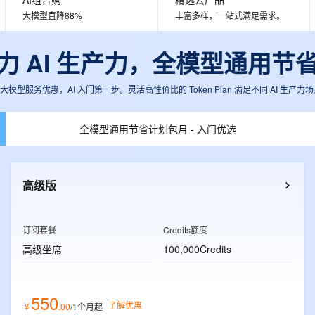
服务生态伙伴
视觉 Coding、空间感知、多模态思考等全面升级
1M上下文，专为长程任务能力而生
云工开物
企业应用
Works
Night Plan 支持 Qwen 3.8-Max
云原生大数据计算服务 MaxCompute
AI 办公
容器服务 Kub
NEW
大模型直降88%
丰富多样，一站式满足需求。
Red Hat
30+ 款产品免费体验
Data Agent 驱动的一站式 Data+AI 开发治理平台
夜间 5 折，Qwen/Meoo/TokenPlan 客户专享
面向分析的企业级SaaS模式云数据仓库
AI智能应用
提供一站式管
科研合作
ERP
堂（旗舰版）
SUSE
an助力 AI 生产力，全模型通用节
智能客服
AI 应用构建
大模型原生
CRM
防护产品
2个月
自动承接线索
建站小程序
模型服务优惠，AI 入门第一步。灵活高性价比的 Token Plan 满足不同 AI 生产力场
Qoder
大模型服务平台百炼-应用模版
OA 办公系统
HOT
NEW
面向真实软件
个人版上线、团队版降价；千问3.8-Max首发发尝鲜
丰富多元化的应用模版和解决方案
力提升
财税管理
模板建站
全模型通用节省计划包月 - 入门优选
万有无界
大模型服务平台百炼-智能体
400电话
定制建站
的模型效果
灵活可视化地构建企业级 Agent
方案
广告营销
模板小程序
秒悟
人工智能平台 PAI
高级版
定制小程序
云端极速 AI 
新一代 AI 视频生成模型，深度适配广告营销等场景
AI Native 的算法工程平台，一站式完成建模、训练、推理服务部署
APP 开发
订阅套餐
Credits额度
建站系统
高级坐席
100,000Credits
AI 应用
10分钟微调：让0.6B模型媲美235B模
多模态数据信
型
依托云原生高可用架构,实现Dify私有化部署
550
了解优惠
￥
.
00
/1个月
起
用1%尺寸在特定领域达到大模型90%以上效果