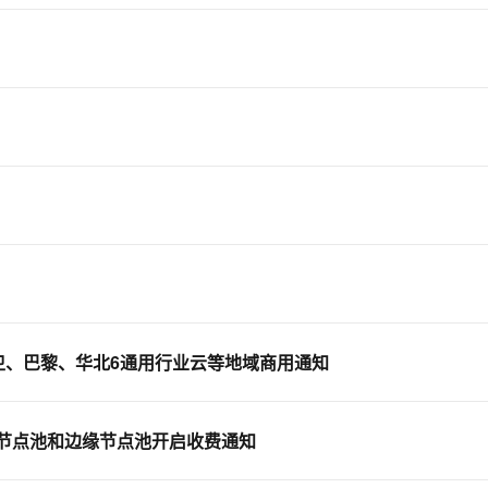
服务生态伙伴
视觉 Coding、空间感知、多模态思考等全面升级
1M上下文，专为长程任务能力而生
云工开物
企业应用
Works
Night Plan 支持 Qwen 3.8-Max
云原生大数据计算服务 MaxCompute
AI 办公
容器服务 Kub
NEW
Red Hat
30+ 款产品免费体验
Data Agent 驱动的一站式 Data+AI 开发治理平台
夜间 5 折，Qwen/Meoo/TokenPlan 客户专享
面向分析的企业级SaaS模式云数据仓库
AI智能应用
提供一站式管
科研合作
ERP
堂（旗舰版）
SUSE
智能客服
AI 应用构建
大模型原生
CRM
防护产品
2个月
自动承接线索
建站小程序
Qoder
大模型服务平台百炼-应用模版
OA 办公系统
HOT
NEW
面向真实软件
个人版上线、团队版降价；千问3.8-Max首发发尝鲜
丰富多元化的应用模版和解决方案
力提升
财税管理
模板建站
万有无界
大模型服务平台百炼-智能体
400电话
定制建站
的模型效果
灵活可视化地构建企业级 Agent
方案
广告营销
模板小程序
秒悟
人工智能平台 PAI
定制小程序
云端极速 AI 
新一代 AI 视频生成模型，深度适配广告营销等场景
AI Native 的算法工程平台，一站式完成建模、训练、推理服务部署
APP 开发
、中卫、巴黎、华北6通用行业云等地域商用通知
建站系统
AI 应用
10分钟微调：让0.6B模型媲美235B模
多模态数据信
 混合云节点池和边缘节点池开启收费通知
型
依托云原生高可用架构,实现Dify私有化部署
用1%尺寸在特定领域达到大模型90%以上效果