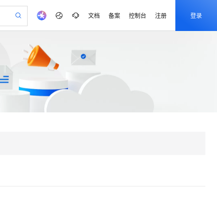
文档
备案
控制台
注册
登录
验
作计划
器
AI 活动
专业服务
服务伙伴合作计划
开发者社区
加入我们
产品动态
服务平台百炼
阿里云 OPC 创新助力计划
一站式生成采购清单，支持单品或批量购买
可编辑精美 PPT 文稿
S产品伙伴计划（繁花）
峰会
CS
造的大模型服务与应用开发平台
Agency Agents：拥有专属领域专家
AI 生产力先锋
Al MaaS 服务伙伴赋能合作
域名
博文
Careers
至高可申请百万元
Qwen3.8-Max 模型上线
 轻松生成专业的 PPT
开启高性价比 AI 编程新体验
弹性可伸缩的云计算服务
先锋实践拓展 AI 生产力的边界
多领域专家智能体,一键组建 AI 虚拟交付团队
Token 补贴，五大权
计划
海大会
伙伴信用分合作计划
商标
问答
社会招聘
益加速 OPC 成功
帕鲁游戏服务器
SS
HappyHorse 打造一站式影视创作平台
飞天发布时刻
HOT
Open Search 向量检索版支
划
备案
电子书
校园招聘
联机服务器，轻松开启游戏
视频创作，一键激活电商全链路生产力
稳定、安全、高性价比、高性能的云存储服务
所见，即是所愿
持视频检索 Pipeline 功能
可视化编排打通从文字构思到成片全链路闭环
更多支持
划
公司注册
镜像站
视频生成
语音识别与合成
 智能体与工作流应用
漫剧工坊：一站式动画创作平台
AI 实训营
应用身份服务 (IDaaS)
合作伙伴培训与认证
划
上云迁移
站生成，高效打造优质广告素材
全接入的云上超级电脑
通过阿里云百炼高效搭建AI应用,助力高效开发
快速生产连贯的高质量长漫剧
从基础到进阶，Agent 创客手把手教你
OpenClaw 管理能力上线
e-1.1-T2V
Qwen3-TTS-Flash
lScope
我要反馈
查询合作伙伴
畅细腻的高质量视频
离线语音合成大模型，多语言方言自适应，低延迟高稳定
n Alibaba Cloud ISV 合作
代维服务
建企业门户网站
10 分钟搭建微信、支付宝小程序
MaxCompute MaxFrame 提
创新加速
ope
登录合作伙伴管理后台
我要建议
站，无忧落地极速上线
以可视化方式快速构建移动和 PC 门户网站
国内短信简单易用，安全可靠，秒级触达，全球覆盖200+国家和地区。
高效部署网站，快速应用到小程序
供自动弹性内存功能
e-1.1-I2V
Cosyvoice-V3-Flash
安全
畅自然，细节丰富
高表现力语音合成大模型，语音克隆听感自然
我要投诉
PolarDB
上云场景组合购
Milvus 弹性伸缩功能新增节
伴
漫剧创作，剧本、分镜、视频高效生成
100%兼容MySQL、PostgreSQL，兼容Oracle，支持集中和分布式
覆盖90%+业务场景，专享组合折扣价
点支持范围
2V
VPN
Fun-ASR