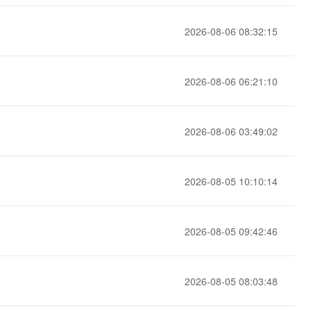
文戏情感细腻自然，动作戏激烈拳拳到肉，实现更强表演能力
支持中英文自由切换，具备更强的噪声鲁棒性
ernetes 版 ACK
云聚AI 严选权益
AI 原生数据库服务发布
SSL 证书
，一键激活高效办公新体验
理容器应用的 K8s 服务
精选AI产品，从模型到应用全链提效
Agent 数据网关
2026-08-06 08:32:15
堡垒机
AI 用量加速计划
云原生数据库 PolarDB
应用
防火墙
、识别商机，让客服更高效、服务更出色。
新老同享，达量后返
Agentic Database 发布
2026-08-06 06:21:10
千问办公
主机安全
NEW
的智能体编程平台
一站式AI生产力平台
AI 应用及服务市场
2026-08-06 03:49:02
伶鹊
企业级人与Agent协作平台，接入和调度多个数字员工
智能客服平台，对话机器人、对话分析、智能外呼
AI 应用
大模型服务平台百炼 - 全妙
2026-08-05 10:10:14
大模型
应用创作平台
多模态内容创作工具，已接入 DeepSeek
自然语言处理
2026-08-05 09:42:46
数据标注
机器学习
息提取
与 AI 智能体进行实时音视频通话
2026-08-05 08:03:48
从文本、图片、视频中提取结构化的属性信息
构建支持视频理解的 AI 音视频实时通话应用