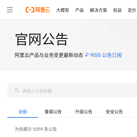
大模型
产品
解决方案
权益
定价
官网公告
大模型
产品
解决方案
权益
定价
云市场
伙伴
服务
了解阿里云
精选产品
精选解决方案
普惠上云
产品定价
精选商城
成为销售伙伴
售前咨询
为什么选择阿里云
千问AI平台
了解云产品的定价详情
大模型服务平台百炼
睿译宝，AI翻译排版一
普惠上云 官方力荐
分销伙伴
在线服务
网站建设
什么是云计算
大
大模型服务与应用平台
上传文档即自动完成翻译和
云服务器38元/年起，超
阿里云产品与业务变更最新动态
RSS 公告订阅
咨询伙伴
多端小程序
技术领先
云上成本管理
售后服务
轻量应用服务器
GLM-5.2：长任务时代
官方推荐返现计划
大模型
精选产品
精选解决方案
Salesforce 国际版订阅
稳定可靠
管理和优化成本
推荐新用户得奖励，单订单
销售伙伴合作计划
自助服务
友盟天域
安全合规
人工智能与机器学习
AI
文本生成
云数据库 RDS
Hermes Agent，打造
云工开物
无影生态合作计划
在线服务
观测云
分析师报告
自主进化，持久记忆，越用
高校专属算力普惠，学生认
计算
互联网应用开发
Qwen3.8-Max
HOT
Salesforce On Alibaba C
工单服务
智能体时代全能旗舰模型
Tuya 物联网平台阿里云
研究报告与白皮书
人工智能平台 PAI
快速拥有专属 OpenClaw
大模
Consulting Partner 合
大数据
容器
免费试用
短信专区
一站式AI开发、训练和推
全部
备案公告
升级公告
安全公告
蓝凌 OA
Qwen3.7-Plus
AI 大模型销售与服务生
现代化应用
存储
天池大赛
能看、能想、能动手的多模
云解析DNS
解决方案免费试用 新老
电子合同
为你展示 5259 条公告
最高领取价值200元试用
安全
网络与CDN
AI 算法大赛
Qwen3-VL-Plus
畅捷通