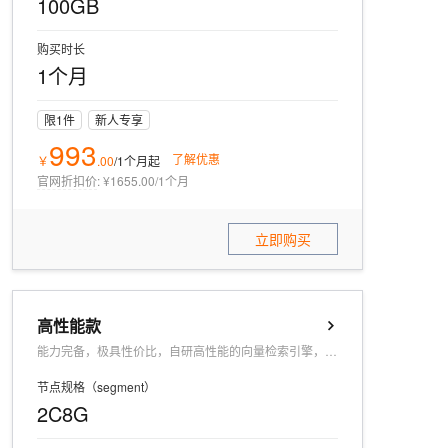
100GB
购买时长
1个月
限1件
新人专享
993
了解优惠
￥
.
00
/1个月
起
官网折扣价
:
¥1655.00/1个月
立即购买
高性能款
能力完备，极具性价比，自研高性能的向量检索引擎，助力企业打造丰富 AIGC 应用场景。
节点规格（segment）
2C8G