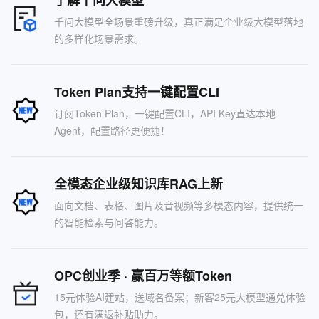
了解千问大模型
千问大模型全场景重磅升级，真正满足企业级大模型落地
的多样化场景需求。
Token Plan支持一键配置CLI
订阅Token Plan，一键配置CLI，API Key直达本地
Agent，配置路径更便捷！
全模态企业级知识库RAG上新
面向文档、表格、图片及音视频等多模态内容，提供统一
的智能检索与问答能力。
OPC创业季 · 赢百万等额Token
15元体验AI建站，送域名备案；新客25元大模型通兑体验
包，还有满返补贴助力。