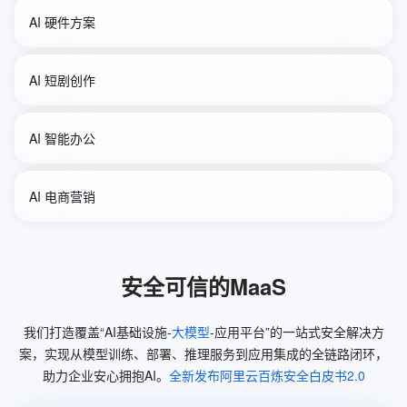
AI 硬件方案
AI 短剧创作
AI 智能办公
个性定制
图像识别
AI 电商营销
短剧生成
零剪辑
Qwen3-VL-Flash
Qwen3-Max-Preview
摘要总结
支持多语言
Wan2.6-Image
Qwen3-Max
安全可信的MaaS
图生视频
无需剪辑拍摄
Qwen-Flash
Qwen3-Max-Preview
我们打造覆盖“AI基础设施-
大模型
-应用平台”的一站式安全解决方
案，实现从模型训练、部署、推理服务到应用集成的全链路闭环，
助力企业安心拥抱AI。
全新发布阿里云百炼安全白皮书2.0
Wan2.6-T2V
Wan2.6-I2V-Flash