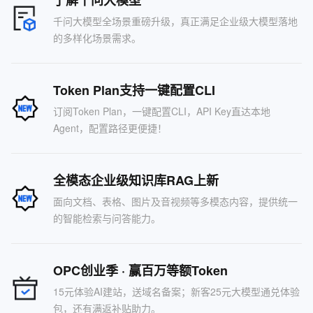
了解千问大模型
千问大模型全场景重磅升级，真正满足企业级大模型落地
的多样化场景需求。
Token Plan支持一键配置CLI
订阅Token Plan，一键配置CLI，API Key直达本地
Agent，配置路径更便捷！
全模态企业级知识库RAG上新
面向文档、表格、图片及音视频等多模态内容，提供统一
的智能检索与问答能力。
OPC创业季 · 赢百万等额Token
15元体验AI建站，送域名备案；新客25元大模型通兑体验
包，还有满返补贴助力。