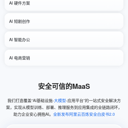
AI 硬件方案
AI 短剧创作
AI 智能办公
个性定制
图像识别
AI 电商营销
短剧生成
零剪辑
Qwen3-VL-Flash
Qwen3-Max-Preview
摘要总结
支持多语言
Wan2.6-Image
Qwen3-Max
安全可信的MaaS
图生视频
无需剪辑拍摄
Qwen-Flash
Qwen3-Max-Preview
我们打造覆盖“AI基础设施-
大模型
-应用平台”的一站式安全解决方
案，实现从模型训练、部署、推理服务到应用集成的全链路闭环，
助力企业安心拥抱AI。
全新发布阿里云百炼安全白皮书2.0
Wan2.6-T2V
Wan2.6-I2V-Flash