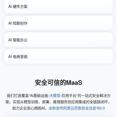
AI 硬件方案
AI 短剧创作
AI 智能办公
个性定制
图像识别
AI 电商营销
短剧生成
零剪辑
Qwen3-VL-Flash
Qwen3-Max-Preview
摘要总结
支持多语言
Wan2.6-Image
Qwen3-Max
安全可信的MaaS
图生视频
无需剪辑拍摄
Qwen-Flash
Qwen3-Max-Preview
我们打造覆盖“AI基础设施-
大模型
-应用平台”的一站式安全解决方
案，实现从模型训练、部署、推理服务到应用集成的全链路闭环，
助力企业安心拥抱AI。
全新发布阿里云百炼安全白皮书2.0
Wan2.6-T2V
Wan2.6-I2V-Flash