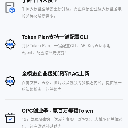
了解千问大模型
千问大模型全场景重磅升级，真正满足企业级大模型落地
的多样化场景需求。
Token Plan支持一键配置CLI
订阅Token Plan，一键配置CLI，API Key直达本地
Agent，配置路径更便捷！
全模态企业级知识库RAG上新
面向文档、表格、图片及音视频等多模态内容，提供统一
的智能检索与问答能力。
OPC创业季 · 赢百万等额Token
15元体验AI建站，送域名备案；新客25元大模型通兑体验
包，还有满返补贴助力。