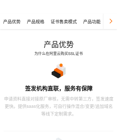
产品优势
产品规格
证书售卖模式
产品功能
应用场景
产品优势
为什么在阿里云购买SSL证书
签发机构直联，服务有保障
申请资料直接对接原厂审核，无需中转第三方，签发速度
更快。提供saas化服务，可自行操作混合/变更/追加域名
等线下定制需求。