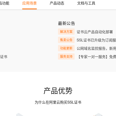
服务生态伙伴
视觉 Coding、空间感知、多模态思考等全面升级
1M上下文，专为长程任务能力而生
云工开物
品功能
应用场景
产品动态
文档与工具
企业应用
Works
Night Plan 支持 Qwen 3.8-Max
云原生大数据计算服务 MaxCompute
AI 办公
容器服务 Kub
NEW
Red Hat
30+ 款产品免费体验
Data Agent 驱动的一站式 Data+AI 开发治理平台
夜间 5 折，Qwen/Meoo/TokenPlan 客户专享
面向分析的企业级SaaS模式云数据仓库
AI智能应用
提供一站式管
科研合作
ERP
堂（旗舰版）
SUSE
智能客服
AI 应用构建
大模型原生
最新公告
CRM
防护产品
2个月
自动承接线索
建站小程序
证书云产品自动化部署
解决方案
Qoder
大模型服务平台百炼-应用模版
OA 办公系统
HOT
NEW
面向真实软件
个人版上线、团队版降价；千问3.8-Max首发发尝鲜
丰富多元化的应用模版和解决方案
SSL证书已升级为订阅
售卖公告
力提升
财税管理
模板建站
公网域名监控报告，新用
功能更新
万有无界
大模型服务平台百炼-智能体
400电话
定制建站
的模型效果
灵活可视化地构建企业级 Agent
名证书
【专家一对一服务】免费
服务支持
方案
广告营销
模板小程序
秒悟
人工智能平台 PAI
定制小程序
云端极速 AI 
新一代 AI 视频生成模型，深度适配广告营销等场景
AI Native 的算法工程平台，一站式完成建模、训练、推理服务部署
APP 开发
产品优势
建站系统
为什么在阿里云购买SSL证书
AI 应用
10分钟微调：让0.6B模型媲美235B模
多模态数据信
型
依托云原生高可用架构,实现Dify私有化部署
用1%尺寸在特定领域达到大模型90%以上效果