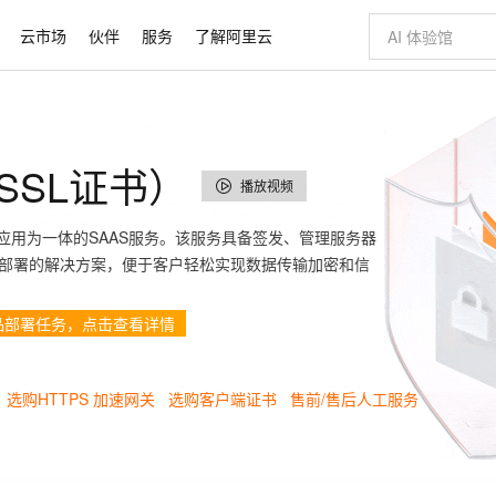
云市场
伙伴
服务
了解阿里云
AI 特惠
数据与 API
成为产品伙伴
企业增值服务
最佳实践
价格计算器
AI 场景体
基础软件
产品伙伴合
阿里云认证
市场活动
配置报价
大模型
自助选配和估算价格
SSL证书）
步到位
智启 AI 普惠权益
产品生态集成认证中心
企业支持计划
云上春晚
域名与网站
Qwen Audio：打造专属 AI 语音助手
千问官方 MaaS 平台，为开发者和 Agent 而生，新用户赠送 1 亿 + tokens 额度
一句话生成原生
AI Coding
阿里云Maa
2026 阿里云
云服务器 E
为企业打
数据集
Windows
大模型认证
模型
NEW
NEW
播放视频
格式还原
值低价云产品抢先购
至高享 1亿+免费 tokens，加速 Al 应用落地
提供智能易用的域名与建站服务
Qwen-Audio-3.0-Realtime 端到端实时语音角色扮演
输入一句话想法,
智能编程，一键
安全可靠、
产品生态伙伴
专家技术服务
云上奥运之旅
弹性计算合作
阿里云中企出
手机三要素
宝塔 Linux
全部认证
价格优势
应用为一体的SAAS服务。该服务具备签发、管理服务器
开源旗舰模型
即刻拥有 DeepSeek-V4-Pro
阿里云 OPC 创新助力计划
千问大模型
一键部署幻兽
AI 电商营销
对象存储 O
大模型
产品生态伙伴工作台
企业增值服务台
云栖战略参考
云存储合作计
云栖大会
身份实名认证
CentOS
训练营
推动算力普惠，释放技术红利
部署的解决方案，便于客户轻松实现数据传输加密和信
最高返9万
真正可用的 1M 上下文,一次完成代码全链路开发
快速构建应用程序和网站，即刻迈出上云第一步
轻松解锁专属 DeepSeek-V4-Pro
至高百万元 Token 补贴，加速一人公司成长
多元化、高性能、安全可靠的大模型服务
一键购买专属
从图文生成到
云上的中国
数据库合作计
活动全景
短信
Docker
图片和
自进化智能体
5 分钟轻松部署专属 QwenPaw
Token Plan 模型订阅计划
数字证书管理服务（原SSL证书）
高效搭建 AI
AI 广告创作
无影云电脑
企业成长
NEW
HOT
信息公告
品部署任务，点击查看详情
看见新力量
云网络合作计
OCR 文字识别
JAVA
越聪明
证享300元代金券
全托管，含MySQL、PostgreSQL、SQL Server、MariaDB多引擎
Qwen3.8-Max 首发尝鲜，限时加量 10 倍，夜间低至2折
实现全站HTTPS，呈现可信的WEB访问
从聊天伙伴进化为能主动干活的本地数字员工
图文、视频一
随时随地安
Kimi-K3
HappyHors
NEW
魔搭 Mode
loud
服务实践
官网公告
Kimi 最新旗舰模型，长程编程与推理利器
让文字生成流
金融模力时刻
Salesforce O
版
发票查验
全能环境
Claude Code + GStack 打造工程团队
千问办公，限时限量积分加倍
Qoder
低代码高效构
AI 建站
短信服务
型
NEW
作计划
计划
选购HTTPS 加速网关
选购客户端证书
售前/售后人工服务
创新中心
魔搭 ModelSc
健康状态
理服务
让AI从“聊天伙伴”进化为能干活的“数字员工”
安装技能 GStack，拥有专属 AI 工程团队
你的AI工作搭子，覆盖日常办公高频场景
面向真实软件的智能体编程平台
0 代码专业建
客户案例
天气预报查询
操作系统
Deepseek-v4-pro
HappyHors
态合作计划
态智能体模型
旗舰 MoE 大模型，百万上下文与顶尖推理能力
图生视频，流
同享
万小智 AI 建站低至 15元/月
Qoder CN
AI 短剧/漫剧
云原生数据库 
快递物流查询
WordPress
成为服务伙
高校合作
点，立即开启云上创新
覆盖公网/内网、递归/权威、移动APP等全场景解析服务
送.CN域名，送备案服务码
基于千问大模型等，支持代码智能生成、研发智能问答
AI助力短剧
GLM-5.2
Wan2.7-T
Ubuntu