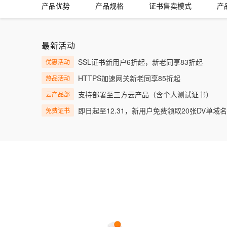
产品优势
产品规格
证书售卖模式
产
大数据开发治理平台 Data
AI 产品 免费试用
网络
安全
云开发大赛
Tableau 订阅
1亿+ 大模型 tokens 和 
可观测
入门学习赛
中间件
AI空中课堂在线直播课
云防火墙
140+云产品 免费试用
大模型服务
最新活动
上云与迁云
云原生的云上边界网络安全
产品新客免费试用，最长1
数据库
生态解决方案
SSL证书新用户6折起，新老同享83折起
优惠活动
千问AI平台-Token Plan
企业出海
大模型ACA认证体验
大数据计算
HTTPS加速网关新老同享85折起
热品活动
助力企业全员 AI 认知与能
行业生态解决方案
政企业务
媒体服务
支持部署至三方云产品（含个人测试证书）
云产品部
千问AI平台-模型体验
开发者生态解决方案
在线体验全尺寸、多种模态
即日起至12.31，新用户免费领取20张DV单域
免费证书
企业服务与云通信
AI 开发和 AI 应用解决
Happy 系列大模型
域名与网站
终端用户计算
Serverless
大模型解决方案
开发工具
快速部署 Dify，高效搭建 
迁移与运维管理