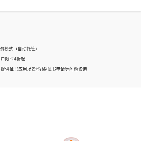
文戏情感细腻自然，动作戏激烈拳拳到肉，实现更强表演能力
支持中英文自由切换，具备更强的噪声鲁棒性
ernetes 版 ACK
云聚AI 严选权益
AI 原生数据库服务发布
SSL 证书
，一键激活高效办公新体验
理容器应用的 K8s 服务
精选AI产品，从模型到应用全链提效
Agent 数据网关
堡垒机
AI 用量加速计划
云原生数据库 PolarDB
应用
防火墙
、识别商机，让客服更高效、服务更出色。
新老同享，达量后返
Agentic Database 发布
千问办公
主机安全
NEW
的智能体编程平台
一站式AI生产力平台
服务模式（自动托管）
AI 应用及服务市场
户限时4折起
伶鹊
企业级人与Agent协作平台，接入和调度多个数字员工
智能客服平台，对话机器人、对话分析、智能外呼
提供证书应用场景/价格/证书申请等问题咨询
AI 应用
大模型服务平台百炼 - 全妙
大模型
应用创作平台
多模态内容创作工具，已接入 DeepSeek
自然语言处理
数据标注
机器学习
息提取
与 AI 智能体进行实时音视频通话
从文本、图片、视频中提取结构化的属性信息
构建支持视频理解的 AI 音视频实时通话应用