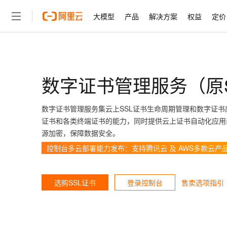
大模型
产品
解决方案
权益
定价
大模型
产品
解决方案
权益
定价
云市场
伙伴
服务
了解阿里云
精选产品
精选解决方案
普惠上云
产品定价
精选商城
成为销售伙伴
售前咨询
为什么选择阿里云
千问AI平台
了解云产品的定价详情
数字证书管理服务（原
大模型服务平台百炼
睿译宝，AI翻译排版一
普惠上云 官方力荐
分销伙伴
在线服务
网站建设
什么是云计算
大
大模型服务与应用平台
上传文档即自动完成翻译和
云服务器38元/年起，超
咨询伙伴
多端小程序
技术领先
云上成本管理
售后服务
数字证书管理服务集云上SSL证书生命周期管理和数字证书
轻量应用服务器
GLM-5.2：长任务时代
官方推荐返现计划
大模型
精选产品
精选解决方案
Salesforce 国际版订阅
稳定可靠
管理和优化成本
证书和各类终端证书的能力，同时提供云上证书自动化应用
推荐新用户得奖励，单订单
销售伙伴合作计划
自助服务
源加密，保障数据安全。
友盟天域
安全合规
人工智能与机器学习
AI
文本生成
云数据库 RDS
Hermes Agent，打造
云工开物
无影生态合作计划
在线服务
控制台多云部署能力发布：支持腾讯云 及 AWS多款云产
观测云
分析师报告
自主进化，持久记忆，越用
高校专属算力普惠，学生认
计算
互联网应用开发
Qwen3.8-Max
HOT
Salesforce On Alibaba C
工单服务
智能体时代全能旗舰模型
Tuya 物联网平台阿里云
研究报告与白皮书
人工智能平台 PAI
快速拥有专属 OpenClaw
大模
Consulting Partner 合
大数据
容器
免费试用
售卖选项指引
选购SSL证书
登录控制台
短信专区
一站式AI开发、训练和推
蓝凌 OA
Qwen3.7-Plus
AI 大模型销售与服务生
现代化应用
存储
天池大赛
能看、能想、能动手的多模
云解析DNS
解决方案免费试用 新老
电子合同
最高领取价值200元试用
安全
网络与CDN
AI 算法大赛
Qwen3-VL-Plus
畅捷通