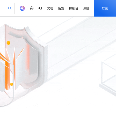
文档
备案
控制台
注册
登录
验
作计划
器
AI 活动
专业服务
服务伙伴合作计划
开发者社区
加入我们
产品动态
服务平台百炼
阿里云 OPC 创新助力计划
一站式生成采购清单，支持单品或批量购买
可编辑精美 PPT 文稿
S产品伙伴计划（繁花）
峰会
CS
造的大模型服务与应用开发平台
Agency Agents：拥有专属领域专家
AI 生产力先锋
Al MaaS 服务伙伴赋能合作
域名
博文
Careers
至高可申请百万元
Qwen3.8-Max 模型上线
 轻松生成专业的 PPT
开启高性价比 AI 编程新体验
弹性可伸缩的云计算服务
先锋实践拓展 AI 生产力的边界
多领域专家智能体,一键组建 AI 虚拟交付团队
Token 补贴，五大权
计划
海大会
伙伴信用分合作计划
商标
问答
社会招聘
益加速 OPC 成功
帕鲁游戏服务器
SS
HappyHorse 打造一站式影视创作平台
飞天发布时刻
HOT
Open Search 向量检索版支
划
备案
电子书
校园招聘
联机服务器，轻松开启游戏
视频创作，一键激活电商全链路生产力
稳定、安全、高性价比、高性能的云存储服务
所见，即是所愿
持视频检索 Pipeline 功能
可视化编排打通从文字构思到成片全链路闭环
更多支持
划
公司注册
镜像站
视频生成
语音识别与合成
 智能体与工作流应用
漫剧工坊：一站式动画创作平台
AI 实训营
应用身份服务 (IDaaS)
合作伙伴培训与认证
划
上云迁移
站生成，高效打造优质广告素材
全接入的云上超级电脑
通过阿里云百炼高效搭建AI应用,助力高效开发
快速生产连贯的高质量长漫剧
从基础到进阶，Agent 创客手把手教你
OpenClaw 管理能力上线
e-1.1-T2V
Qwen3-TTS-Flash
lScope
我要反馈
查询合作伙伴
畅细腻的高质量视频
离线语音合成大模型，多语言方言自适应，低延迟高稳定
n Alibaba Cloud ISV 合作
代维服务
建企业门户网站
10 分钟搭建微信、支付宝小程序
MaxCompute MaxFrame 提
创新加速
ope
登录合作伙伴管理后台
我要建议
站，无忧落地极速上线
以可视化方式快速构建移动和 PC 门户网站
国内短信简单易用，安全可靠，秒级触达，全球覆盖200+国家和地区。
高效部署网站，快速应用到小程序
供自动弹性内存功能
e-1.1-I2V
Cosyvoice-V3-Flash
安全
畅自然，细节丰富
高表现力语音合成大模型，语音克隆听感自然
我要投诉
PolarDB
上云场景组合购
Milvus 弹性伸缩功能新增节
伴
漫剧创作，剧本、分镜、视频高效生成
100%兼容MySQL、PostgreSQL，兼容Oracle，支持集中和分布式
覆盖90%+业务场景，专享组合折扣价
点支持范围
2V
VPN
Fun-ASR