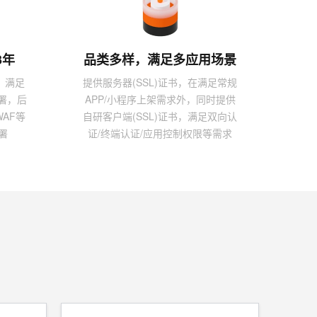
t.diy 一步搞定创意建站
构建大模型应用的安全防护体系
通过自然语言交互简化开发流程,全栈开发支持
通过阿里云安全产品对 AI 应用进行安全防护
3年
品类多样，满足多应用场景
，满足
提供服务器(SSL)证书，在满足常规
署，后
APP/小程序上架需求外，同时提供
WAF等
自研客户端(SSL)证书，满足双向认
署
证/终端认证/应用控制权限等需求