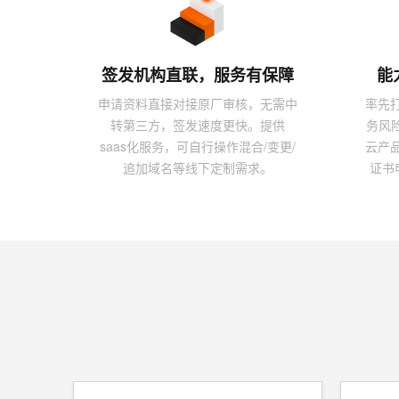
10 分钟在聊天系统中增加
专有云
签发机构直联，服务有保障
能
申请资料直接对接原厂审核，无需中
率先
转第三方，签发速度更快。提供
务风
saas化服务，可自行操作混合/变更/
云产
追加域名等线下定制需求。
证书