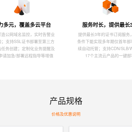
一个 AI 助手
超强辅助，Bol
即刻拥有 DeepSeek-R1 满血版
在企业官网、通讯软件中为客户提供 AI 客服
多种方案随心选，轻松解锁专属 DeepSeek
力多元，覆盖多云平台
服务时长，提供最长
打造公网域名监控，实时告警业
提供最长3年的证书订阅服务
险；支持SSL证书部署至第三方
条件下能实现多年期仅首年部
品任务创建；定制化业务提醒及
续自动托管；支持CDN/SLB/
申请加急/部署远程指导等增值
17个主流云产品的一键部
服务。
产品规格
价格及优惠说明