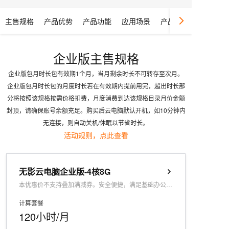
主售规格
产品优势
产品功能
应用场景
产品动态
企业版主售规格
企业版包月时长包有效期1个月，当月剩余时长不可转存至次月。
企业版包月时长包的月度时长若在有效期内提前用完，超出时长部
分将按照该规格按需价格扣费，月度消费到达该规格目录月价金额
封顶，请确保账号余额充足。购买后云电脑默认开机，如10分钟内
无连接，则自动关机/休眠以节省时长。
活动规则，点此查看
无影云电脑企业版-4核8G
本优惠价不支持叠加满减券。安全便捷，满足基础办公、分支门店管理多场景使用。
计算套餐
120小时/月