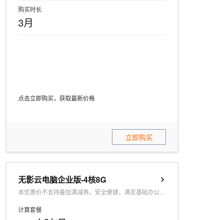
购买时长
3月
点击立即购买，获取最新价格
立即购买
无影云电脑企业版-4核8G
本优惠价不支持叠加满减券。安全便捷，满足基础办公、分支门店管理多场景使用。
计算套餐