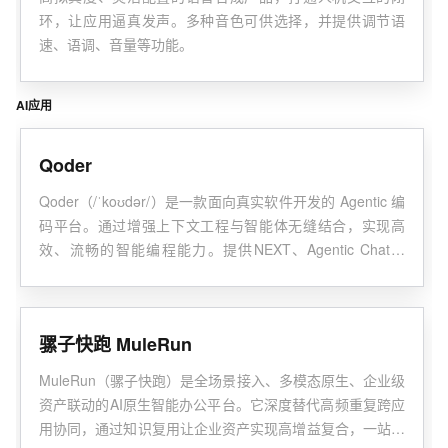
环，让应用逼真发声。多种音色可供选择，并提供调节语
速、语调、音量等功能。
AI应用
Qoder
Qoder（/ˈkoʊdər/）是一款面向真实软件开发的 Agentic 编
码平台。通过增强上下文工程与智能体无缝结合，实现高
效、流畅的智能编程能力。提供NEXT、Agentic Chat、
Quest Mode 及 RepoWiki 等功能，支持辅助编程、智能体
协同编程及自主编程。
骡子快跑 MuleRun
MuleRun（骡子快跑）是全场景接入、多模态原生、企业级
资产联动的AI原生智能办公平台。它深度替代高频重复跨应
用协同，通过知识复用让企业资产实现高增益复合，一站式