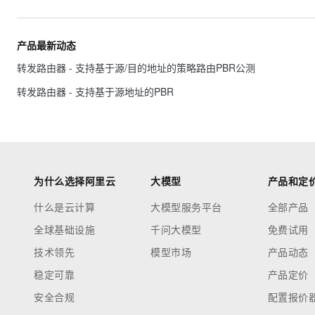
大数据开发治理平台 Data
AI 产品 免费试用
网络
安全
云开发大赛
Tableau 订阅
1亿+ 大模型 tokens 和 
可观测
入门学习赛
中间件
产品最新动态
AI空中课堂在线直播课
云防火墙
140+云产品 免费试用
大模型服务
转发路由器 - 支持基于源/目的地址的策略路由PBR公测
上云与迁云
云原生的云上边界网络安全
产品新客免费试用，最长1
数据库
生态解决方案
千问AI平台-Token Plan
转发路由器 - 支持基于源地址的PBR
企业出海
大模型ACA认证体验
大数据计算
助力企业全员 AI 认知与能
行业生态解决方案
政企业务
媒体服务
千问AI平台-模型体验
开发者生态解决方案
在线体验全尺寸、多种模态
企业服务与云通信
AI 开发和 AI 应用解决
Happy 系列大模型
为什么选择阿里云
大模型
产品和定
域名与网站
什么是云计算
大模型服务平台
全部产品
终端用户计算
全球基础设施
千问大模型
免费试用
Serverless
大模型解决方案
技术领先
模型市场
产品动态
开发工具
稳定可靠
产品定价
快速部署 Dify，高效搭建 
安全合规
配置报价
迁移与运维管理