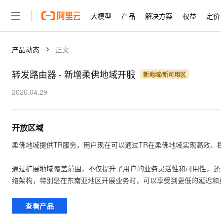
大模型
产品
解决方案
权益
定价
产品动态
正文
大模型
产品
解决方案
权益
定价
云市场
伙伴
服务
了解阿里云
精选产品
精选解决方案
普惠上云
产品定价
精选商城
成为销售伙伴
售前咨询
为什么选择阿里云
千问AI平台
了解云产品的定价详情
转发路由器
-
新增柔佛地域开服
新地域/新可用区
大模型服务平台百炼
睿译宝，AI翻译排版一
普惠上云 官方力荐
分销伙伴
在线服务
网站建设
什么是云计算
大
大模型服务与应用平台
上传文档即自动完成翻译和
云服务器38元/年起，超
2026.04.29
咨询伙伴
多端小程序
技术领先
云上成本管理
售后服务
轻量应用服务器
GLM-5.2：长任务时代
官方推荐返现计划
大模型
精选产品
精选解决方案
Salesforce 国际版订阅
稳定可靠
管理和优化成本
推荐新用户得奖励，单订单
销售伙伴合作计划
自助服务
开放区域
友盟天域
安全合规
人工智能与机器学习
AI
文本生成
云数据库 RDS
Hermes Agent，打造
云工开物
无影生态合作计划
在线服务
柔佛地域提供TR服务，用户现在可以通过TR在柔佛地域实现高效、稳
观测云
分析师报告
自主进化，持久记忆，越用
高校专属算力普惠，学生认
计算
互联网应用开发
Qwen3.8-Max
HOT
Salesforce On Alibaba C
工单服务
智能体时代全能旗舰模型
Tuya 物联网平台阿里云
研究报告与白皮书
人工智能平台 PAI
快速拥有专属 OpenClaw
通过扩展地域覆盖范围，不仅提升了用户的业务灵活性和可用性，还
大模
Consulting Partner 合
大数据
容器
免费试用
短信专区
一站式AI开发、训练和推
络架构，特别是在东南亚地区开展业务时，可以享受到更低的延迟和
蓝凌 OA
Qwen3.7-Plus
AI 大模型销售与服务生
现代化应用
存储
天池大赛
能看、能想、能动手的多模
云解析DNS
解决方案免费试用 新老
电子合同
查看产品
最高领取价值200元试用
安全
网络与CDN
AI 算法大赛
Qwen3-VL-Plus
畅捷通