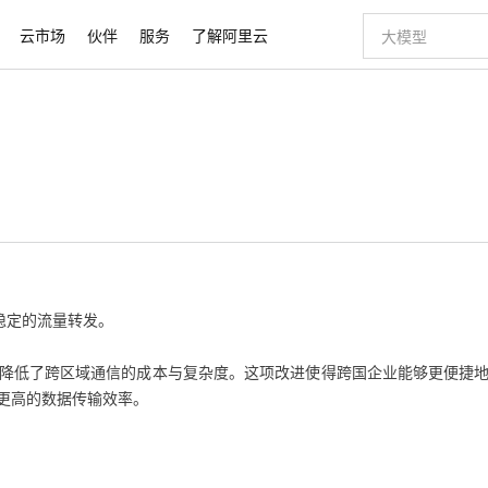
云市场
伙伴
服务
了解阿里云
AI 特惠
数据与 API
成为产品伙伴
企业增值服务
最佳实践
价格计算器
AI 场景体
基础软件
产品伙伴合
阿里云认证
市场活动
配置报价
大模型
自助选配和估算价格
步到位
智启 AI 普惠权益
产品生态集成认证中心
企业支持计划
云上春晚
域名与网站
Qwen Audio：打造专属 AI 语音助手
千问官方 MaaS 平台，为开发者和 Agent 而生，新用户赠送 1 亿 + tokens 额度
一句话生成原生
AI Coding
阿里云Maa
2026 阿里云
云服务器 E
为企业打
数据集
Windows
大模型认证
模型
NEW
NEW
格式还原
值低价云产品抢先购
至高享 1亿+免费 tokens，加速 Al 应用落地
提供智能易用的域名与建站服务
Qwen-Audio-3.0-Realtime 端到端实时语音角色扮演
输入一句话想法,
智能编程，一键
安全可靠、
产品生态伙伴
专家技术服务
云上奥运之旅
弹性计算合作
阿里云中企出
手机三要素
宝塔 Linux
全部认证
价格优势
开源旗舰模型
即刻拥有 DeepSeek-V4-Pro
阿里云 OPC 创新助力计划
千问大模型
一键部署幻兽
AI 电商营销
对象存储 O
大模型
产品生态伙伴工作台
企业增值服务台
云栖战略参考
云存储合作计
云栖大会
身份实名认证
CentOS
训练营
推动算力普惠，释放技术红利
最高返9万
真正可用的 1M 上下文,一次完成代码全链路开发
快速构建应用程序和网站，即刻迈出上云第一步
轻松解锁专属 DeepSeek-V4-Pro
至高百万元 Token 补贴，加速一人公司成长
多元化、高性能、安全可靠的大模型服务
一键购买专属
从图文生成到
云上的中国
数据库合作计
活动全景
短信
Docker
图片和
自进化智能体
5 分钟轻松部署专属 QwenPaw
Token Plan 模型订阅计划
数字证书管理服务（原SSL证书）
高效搭建 AI
AI 广告创作
无影云电脑
企业成长
NEW
HOT
信息公告
定的流量转发。

看见新力量
云网络合作计
OCR 文字识别
JAVA
越聪明
证享300元代金券
全托管，含MySQL、PostgreSQL、SQL Server、MariaDB多引擎
Qwen3.8-Max 首发尝鲜，限时加量 10 倍，夜间低至2折
实现全站HTTPS，呈现可信的WEB访问
从聊天伙伴进化为能主动干活的本地数字员工
图文、视频一
随时随地安
Kimi-K3
HappyHors
NEW
魔搭 Mode
loud
服务实践
官网公告
Kimi 最新旗舰模型，长程编程与推理利器
让文字生成流
金融模力时刻
Salesforce O
版
发票查验
全能环境
Claude Code + GStack 打造工程团队
千问办公，限时限量积分加倍
Qoder
低代码高效构
AI 建站
短信服务
降低了跨区域通信的成本与复杂度。这项改进使得跨国企业能够更便捷
型
NEW
作计划
计划
创新中心
魔搭 ModelSc
健康状态
理服务
让AI从“聊天伙伴”进化为能干活的“数字员工”
安装技能 GStack，拥有专属 AI 工程团队
你的AI工作搭子，覆盖日常办公高频场景
面向真实软件的智能体编程平台
0 代码专业建
更高的数据传输效率。
客户案例
天气预报查询
操作系统
Deepseek-v4-pro
HappyHors
态合作计划
态智能体模型
旗舰 MoE 大模型，百万上下文与顶尖推理能力
图生视频，流
同享
万小智 AI 建站低至 15元/月
Qoder CN
AI 短剧/漫剧
云原生数据库 
快递物流查询
WordPress
成为服务伙
高校合作
点，立即开启云上创新
覆盖公网/内网、递归/权威、移动APP等全场景解析服务
送.CN域名，送备案服务码
基于千问大模型等，支持代码智能生成、研发智能问答
AI助力短剧
GLM-5.2
Wan2.7-T
Ubuntu