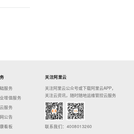
文戏情感细腻自然，动作戏激烈拳拳到肉，实现更强表演能力
支持中英文自由切换，具备更强的噪声鲁棒性
ernetes 版 ACK
云聚AI 严选权益
云安全中心 AI BAS 智能自动
SSL 证书
，一键激活高效办公新体验
理容器应用的 K8s 服务
精选AI产品，从模型到应用全链提效
化模拟渗透攻击产品发布
堡垒机
AI 用量加速计划
DataWorks ChatBI 会话支持
应用
防火墙
、识别商机，让客服更高效、服务更出色。
新老同享，达量后返
上传临时文件分析
千问办公
主机安全
NEW
的智能体编程平台
一站式AI生产力平台
AI 应用及服务市场
伶鹊
企业级人与Agent协作平台，接入和调度多个数字员工
智能客服平台，对话机器人、对话分析、智能外呼
AI 应用
大模型服务平台百炼 - 全妙
务
关注阿里云
大模型
应用创作平台
多模态内容创作工具，已接入 DeepSeek
础服务
关注阿里云公众号或下载阿里云APP，
自然语言处理
关注云资讯，随时随地运维管控云服务
业增值服务
数据标注
云服务
机器学习
网公告
息提取
与 AI 智能体进行实时音视频通话
从文本、图片、视频中提取结构化的属性信息
构建支持视频理解的 AI 音视频实时通话应用
康看板
联系我们：4008013260