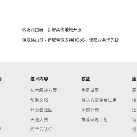
服务生态伙伴
视觉 Coding、空间感知、多模态思考等全面升级
1M上下文，专为长程任务能力而生
云工开物
企业应用
Works
Night Plan 支持 Qwen 3.8-Max
云原生大数据计算服务 MaxCompute
AI 办公
容器服务 Kub
NEW
Red Hat
30+ 款产品免费体验
Data Agent 驱动的一站式 Data+AI 开发治理平台
夜间 5 折，Qwen/Meoo/TokenPlan 客户专享
面向分析的企业级SaaS模式云数据仓库
AI智能应用
提供一站式管
科研合作
ERP
堂（旗舰版）
SUSE
智能客服
AI 应用构建
大模型原生
CRM
转发路由器 - 新增柔佛地域开服
防护产品
2个月
自动承接线索
建站小程序
Qoder
大模型服务平台百炼-应用模版
OA 办公系统
转发路由器 - 跨域带宽支持HQoS，保障业务优先级
HOT
NEW
面向真实软件
个人版上线、团队版降价；千问3.8-Max首发发尝鲜
丰富多元化的应用模版和解决方案
力提升
财税管理
模板建站
万有无界
大模型服务平台百炼-智能体
400电话
定制建站
的模型效果
灵活可视化地构建企业级 Agent
方案
广告营销
模板小程序
秒悟
人工智能平台 PAI
价
技术内容
权益
服
定制小程序
云端极速 AI 
新一代 AI 视频生成模型，深度适配广告营销等场景
AI Native 的算法工程平台，一站式完成建模、训练、推理服务部署
技术解决方案
免费试用
基
APP 开发
帮助文档
解决方案免费试用
企
建站系统
开发者社区
高校计划
迁
天池大赛
推荐返现计划
官
AI 应用
10分钟微调：让0.6B模型媲美235B模
多模态数据信
型
依托云原生高可用架构,实现Dify私有化部署
器
阿里云认证
健
用1%尺寸在特定领域达到大模型90%以上效果