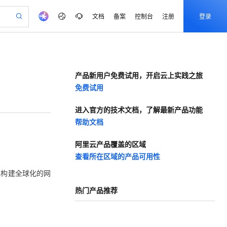
文档
备案
控制台
注册
登录
验
作计划
器
AI 活动
专业服务
服务伙伴合作计划
开发者社区
加入我们
产品动态
服务平台百炼
阿里云 OPC 创新助力计划
一站式生成采购清单，支持单品或批量购买
产品新用户免费试用，开启云上实践之旅
可编辑精美 PPT 文稿
S产品伙伴计划（繁花）
峰会
CS
造的大模型服务与应用开发平台
Agency Agents：拥有专属领域专家
AI 生产力先锋
Al MaaS 服务伙伴赋能合作
域名
博文
Careers
PolarDB Agentic Database
至高可申请百万元
免费试用
 轻松生成专业的 PPT
开启高性价比 AI 编程新体验
弹性可伸缩的云计算服务
先锋实践拓展 AI 生产力的边界
发布
多领域专家智能体,一键组建 AI 虚拟交付团队
Token 补贴，五大权
计划
海大会
伙伴信用分合作计划
商标
问答
社会招聘
益加速 OPC 成功
帕鲁游戏服务器
SS
进入官方的技术文档，了解最新产品功能
HappyHorse 打造一站式影视创作平台
飞天发布时刻
HOT
秒悟 Meoo CLI 支持一键部
划
备案
电子书
校园招聘
联机服务器，轻松开启游戏
视频创作，一键激活电商全链路生产力
稳定、安全、高性价比、高性能的云存储服务
所见，即是所愿
署项目至阿里云账号
可视化编排打通从文字构思到成片全链路闭环
帮助文档
更多支持
划
公司注册
镜像站
视频生成
语音识别与合成
 智能体与工作流应用
漫剧工坊：一站式动画创作平台
AI 实训营
Flink OSS 支持
阿里云产品覆盖的区域
合作伙伴培训与认证
划
上云迁移
站生成，高效打造优质广告素材
全接入的云上超级电脑
通过阿里云百炼高效搭建AI应用,助力高效开发
快速生产连贯的高质量长漫剧
从基础到进阶，Agent 创客手把手教你
AssumeRole 角色自定义
查看所在区域的产品可用性
e-1.1-T2V
Qwen3-TTS-Flash
lScope
我要反馈
查询合作伙伴
畅细腻的高质量视频
离线语音合成大模型，多语言方言自适应，低延迟高稳定
n Alibaba Cloud ISV 合作
代维服务
建企业门户网站
10 分钟搭建微信、支付宝小程序
地构建全球化的网
百炼 Qwen3.7-Flash 系列模
创新加速
ope
登录合作伙伴管理后台
我要建议
站，无忧落地极速上线
以可视化方式快速构建移动和 PC 门户网站
国内短信简单易用，安全可靠，秒级触达，全球覆盖200+国家和地区。
高效部署网站，快速应用到小程序
型发布
e-1.1-I2V
Cosyvoice-V3-Flash
热门产品推荐
安全
畅自然，细节丰富
高表现力语音合成大模型，语音克隆听感自然
我要投诉
PolarDB
上云场景组合购
伴
Qoder CN V1.7.0 发布
漫剧创作，剧本、分镜、视频高效生成
100%兼容MySQL、PostgreSQL，兼容Oracle，支持集中和分布式
覆盖90%+业务场景，专享组合折扣价
2V
VPN
Fun-ASR