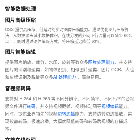
智能数据处理
图片高级压缩
OSS 提供高压缩、低延时的实时图像压缩能力。通过优化图片压缩算
法，从数据源头减小数据体积，在线分发的外网下行流量可以减少 60%
以上，同时通过硬件编码方式，将压缩延迟降低 90%。
图片智能编辑
提供图片缩放、裁剪、水印、旋转等数众多
图片处理能力
，并支持
图片的识别和聚类，如物体识别、相似图片聚类、图片 OCR、人脸
和车牌识别及脱敏等众多
AI 处理能力
，简单易用。
音视频转码
支持对 H.264 和 H.265 等不同分辨率、不同帧率、不同码率的音视
频文件进行
转码
，并支持视频截帧、视频转动图等
视频编辑
能力。
同时，提供业界领先的视频
边转边播
能力，支持边转边边播放，实
现按需转码，极速启播，大幅度降低转码和转码后视频的存储成
本。
文档在线处理